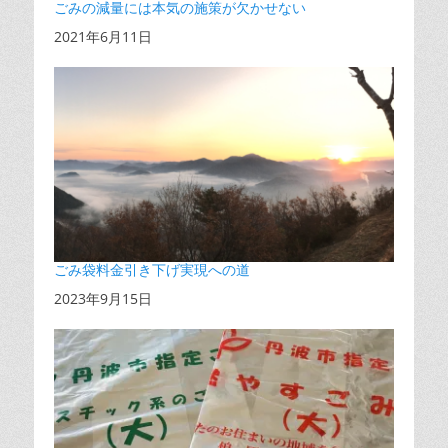
ごみの減量には本気の施策が欠かせない
日付
2021年6月11日
ごみ袋料金引き下げ実現への道
日付
2023年9月15日