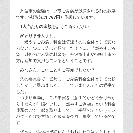
丹波市の金額は、プラごみ袋が減額される前の数字
です。減額後は
1,767円
と予想しています。
1人当たりの金額
をよくご覧ください。
変わりません
よね。
「燃やすごみ袋」料金は倍違うのに全体として変わ
らない。つまり先ほど紹介したように、「燃やすごみ
袋」以外のごみ袋の料金を、丹波篠山市や福知山市の
方は追加で負担しているということです。
みなさん、このことをご存知でしたか？
先の委員会で、当局に「ごみ袋料金全体として比較
したか」と尋ねました。「していません」との返事で
した。
つまり当局は、この事実を（意図的かどうかは分か
りませんが）隠ぺいし、「燃やすごみ袋」という料金
体系のごく一部を取り出して、「半額化」というイン
パクトだけを意識した政策を今回、提案しているので
す。
燃やすごみ袋の半額化を「おおむね妥当」とした丹