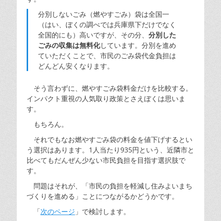
分別しないごみ（燃やすごみ）袋は全国一
（はい、ぼくの調べでは兵庫県下だけでなく
全国的にも）高いですが、その分、
分別した
ごみの収集は無料化
しています。分別を進め
ていただくことで、市民のごみ袋代金負担は
どんどん安くなります。
そう言わずに、燃やすごみ袋料金だけを比較する。
インパクト重視の人気取り政策とさえぼくは思いま
す。
もちろん。
それでもなお燃やすごみ袋の料金を値下げするとい
う選択はあります。1人当たり935円という、近隣市と
比べてもだんぜん少ない市民負担を目指す選択肢で
す。
問題はそれが、「市民の負担を軽減し住みよいまち
づくりを進める」ことにつながるかどうかです。
「
次のページ
」で検討します。