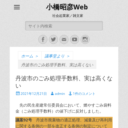
小橋昭彦Web
社会起業家／雑文家
検
索:
Facebook
Twitter
メ
YouTube
Instagram
ー
ル
ホーム
＞
議事堂より
＞
丹波市のごみ処理手数料、実は高くない
丹波市のごみ処理手数料、実は高くな
い
投
投
2021年12月21日
admin
1件のコメント
稿
稿
日
者
先の民生産建常任委員会において、燃やすごみ袋料
金（ごみ処理手数料）の値下げに反対しました。
議案92号
丹波市廃棄物の適正処理、減量及び再利用
に関する条例の一部を改正する条例の制定について