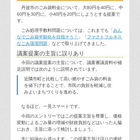
丹波市のごみ袋料金について、大80円を40円に、中
60円を30円に、小40円を20円にしようとする提案で
す。
ごみ処理手数料問題については、これまでも「
みん
なでごみ袋半額化を目指そう！
」「
ファクトフルネス
なごみ環境問題
」などで取り上げてきました。
議案提案の主旨に誤りあり
今回の議案提案の主旨について、議案審議資料や補
足説明では次のように説明されています。
近隣市町と比較して高い燃やすごみ袋の料金
を値下げすることで、市民の負担を軽減し住
みよいまちづくりを進める。
なるほど。一見スマートです。
今回のエントリーではこの提案主旨を尊重し、価格
変動によるごみ量の増減や財政負担などはいったん脇
におき、主旨に添って検討しましょう。
先に結論から述べます。この提案主旨は誤りの連続