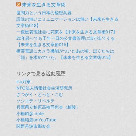
未来を生きる文章術
世間力という日本の秘密兵器
誤読の無いコミュニケーションは無い【未来を生きる
文章術018】
一億総表現社会に花束を【未来を生きる文章術017】
20年経っても千年一日の公文書管理に涙が出てくる
【未来を生きる文章術016】
携帯電話にカメラ機能がついたあの頃、ぼくたちは
「顔」を求めていた。【未来を生きる文章術015】
リンクで見る活動履歴
iso乃家
NPO法人情報社会生活研究所
ざつがく・どっと・こむ
ソシエテ・リベルテ
兵庫県立柏原高校同窓会（柏陵）
小橋昭彦 note
小橋昭彦onYouTube
関西丹波市郷友会