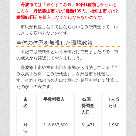
丹波市
では「燃やすごみ袋」
80円1種類
しかないと
ころを、
丹波篠山市
では
3種類135円
、
福知山市
では
2
種類88円
分を購入しなくてはならないのです。
市民が負担しなくてはならないごみ袋料金って、け
っきょく変わらないのです。
全体の体系を無視した環境政策
上記では袋料金という単体だけで見ましたので、市
の歳入から確認しておきましょう。
丹波篠山市や福知山市が市民から収受している「ご
み収集手数料（ごみ袋代金）」を丹波市と比較しま
す。それぞれの市の人口で割った金額も併せて計算し
たのが下の表です。
市
手数料収入
R2国
1人当
名
勢調査
たり
人口
丹
118,687,300
61,471
1,930
波