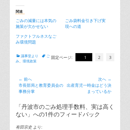
関連
ごみの減量には本気の
ごみ袋料金引き下げ実
施策が欠かせない
現への道
ファクトフルネスなご
み環境問題
カ
タ
議事堂より
ご
固定ページ:
1
2
3
テ
グ
み
、
環境政策
ゴ
リ
ー
投
← 前へ
次へ →
前
次
市長部局と教育委員会の
出産育児一時金はどう決
稿
の
の
事務分掌
まっているか
ナ
投
投
ビ
稿:
稿:
「丹波市のごみ処理手数料、実は高く
ゲ
ない」への1件のフィードバック
ー
シ
有田宗史
より: