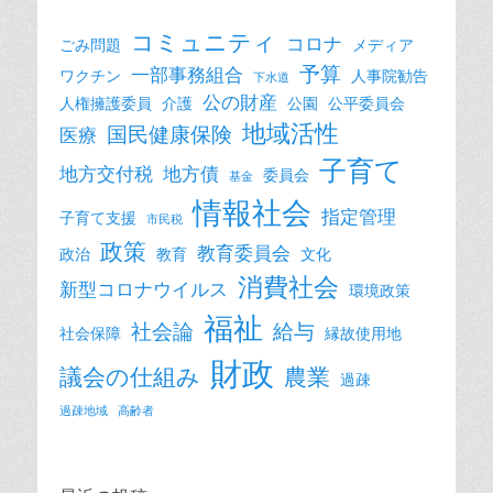
コミュニティ
コロナ
ごみ問題
メディア
予算
一部事務組合
ワクチン
人事院勧告
下水道
公の財産
人権擁護委員
介護
公園
公平委員会
地域活性
国民健康保険
医療
子育て
地方交付税
地方債
委員会
基金
情報社会
指定管理
子育て支援
市民税
政策
教育委員会
政治
教育
文化
消費社会
新型コロナウイルス
環境政策
福祉
社会論
給与
社会保障
縁故使用地
財政
議会の仕組み
農業
過疎
過疎地域
高齢者