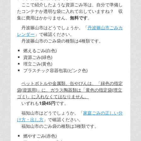
ここで紹介したような資源ごみ等は、自分で準備し
たコンテナか透明な袋に入れて出していますね？ 収
集に費用はかかりません。
無料です
。
丹波篠山市はどうでしょうか。「
丹波篠山市ごみカ
レンダー
」で確認ください。
丹波篠山市のごみ袋の種類は4種類です。
燃えるごみ(白色)
資源ごみ(緑色)
埋立ごみ(黄色)
プラスチック容器包装(ピンク色)
ペットボトルや金属類、缶やびんは、「緑色の指定
袋(資源用)」に、ガラス陶器類は「黄色の指定袋(埋立
ゴミ)」に入れなくてはなりません。
いずれも
1袋45円
です。
福知山市はどうでしょうか。「
家庭ごみの正しい分
け方・出し方
」で確認ください。
福知山市のごみ袋の種類は3種類です。
燃やすごみ(赤色)