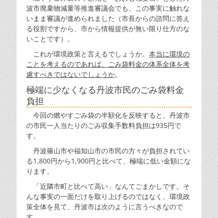
波市廃棄物減量等推進審議会でも、この事実に触れな
いまま審議が進められました（市長からの諮問に答え
る役割ですから、市から情報提供が無い限り仕方のな
いことです）。
これが環境政策と言えるでしょうか。
本当に環境の
ことを考えるのであれば、ごみ袋料金の体系全体を考
慮すべきではないでしょうか
。
極端に少なくなる丹波市民のごみ袋料金
負担
今回の燃やすごみ袋の半額化を反映すると、丹波市
の市民一人当たりのごみ収集手数料負担は935円で
す。
丹波篠山市や福知山市の市民の方々が負担されてい
る1,800円から1,900円と比べて、極端に低い金額にな
ります。
「近隣市町と比べて高い」なんてごまかしです。そ
んな事実の一面だけを取り上げるのではなく、環境政
策全体を見て、丹波市は次のように言うべきなので
す。