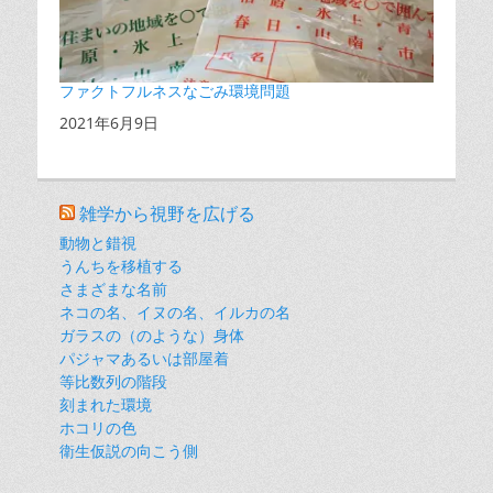
ファクトフルネスなごみ環境問題
日付
2021年6月9日
雑学から視野を広げる
動物と錯視
うんちを移植する
さまざまな名前
ネコの名、イヌの名、イルカの名
ガラスの（のような）身体
パジャマあるいは部屋着
等比数列の階段
刻まれた環境
ホコリの色
衛生仮説の向こう側