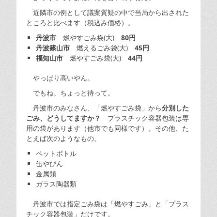
近隣市の例として議案質疑の中で当局から出された
ところと比べます（税込み価格）。
丹波市
燃やすごみ袋(大)
80円
丹波篠山市
燃えるごみ袋(大)
45円
福知山市
燃やすごみ袋(大)
44円
やっぱり高いやん。
でもね。ちょっと待って。
丹波市のみなさん、「燃やすごみ袋」から
分別した
ごみ、どうしてますか？
プラスチック容器包装は専
用の袋があります（他市でも同様です）。その他、た
とえば次のようなもの。
ペットボトル
缶やびん
金属類
ガラス陶器類
丹波市では指定ごみ袋は「燃やすごみ」と「プラス
チック容器包装」だけです。