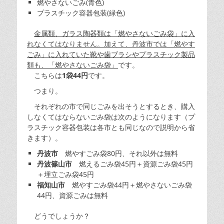
燃やさないごみ(青色)
プラスチック容器包装(緑色)
金属類、ガラス陶器類は「燃やさないごみ袋」に入
れなくてはなりません。加えて、丹波市では「燃やす
ごみ」に入れていた靴や歯ブラシやプラスチック製品
類も、「燃やさないごみ袋」
です。
こちらは
1袋44円
です。
つまり。
それぞれの市で同じごみを出そうとするとき、購入
しなくてはならないごみ袋は次のようになります（プ
ラスチック容器包装は各市とも同じなので説明から省
きます）。
丹波市
燃やすごみ袋80円、それ以外は無料
丹波篠山市
燃えるごみ袋45円＋資源ごみ袋45円
＋埋立ごみ袋45円
福知山市
燃やすごみ袋44円＋燃やさないごみ袋
44円、資源ごみは無料
どうでしょうか？