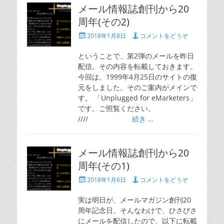
メール情報誌創刊から20
周年(その2)
投
2018年1月8日
コメントをどうぞ
稿
日
ということで、第2弾のメールを昨日
配信。その内容を転載しておきます。
今回は、1999年4月25日のサイトの復
元をしました。そのご案内がメインで
す。 「Unplugged for eMarketers」
です。ご照覧ください。
////
続き …
メール情報誌創刊から20
周年(その1)
投
2018年1月6日
コメントをどうぞ
稿
日
実は明日が、メールマガジン創刊20
周年記念日。そんなわけで、ひさびさ
にメールを配信したので、以下に転載