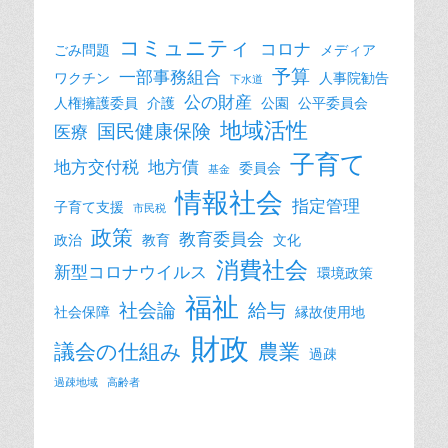
ビ
ゲ
コミュニティ
コロナ
ごみ問題
メディア
ー
予算
一部事務組合
ワクチン
人事院勧告
下水道
シ
公の財産
人権擁護委員
介護
公園
公平委員会
ョ
地域活性
国民健康保険
医療
ン
子育て
地方交付税
地方債
委員会
基金
情報社会
指定管理
子育て支援
市民税
政策
教育委員会
政治
教育
文化
消費社会
新型コロナウイルス
環境政策
福祉
社会論
給与
社会保障
縁故使用地
財政
議会の仕組み
農業
過疎
過疎地域
高齢者