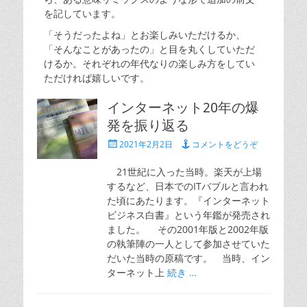
を記しています。
「そうだったよね」とお楽しみいただけるか、
「そんなことがあったの」と目を丸くしていただ
けるか。それぞれの年代なりの楽しみ方をしてい
ただければ嬉しいです。
インターネット20年の爆
発を振り返る
投
2021年2月2日
コメントをどうぞ
稿
日
21世紀に入った当時。楽天が上場
するなど、日本でのITバブルと言われ
た頃にあたります。『インターネット
ビジネス白書』という年鑑が発売され
ました。 その2001年版と2002年版
の執筆陣の一人として参加させていた
だいた当時の原稿です。 当時、イン
ターネット上
続き …