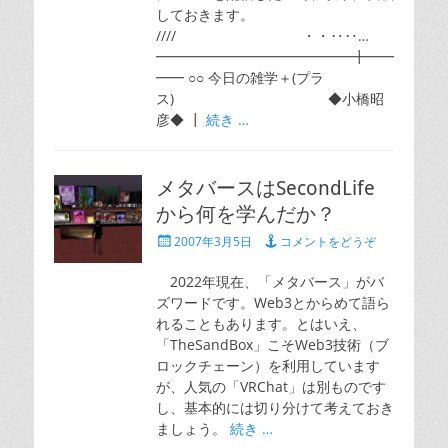
しておきます。
//// ・・‥‥…
━━━━━━━━━━━━━━╋━━
━━ ○○ 今日の雑学＋(プラ
ス) ◆小橋昭
彦◆ ┃
続き …
メタバースはSecondLife
から何を学んだか？
投
2007年3月5日
コメントをどうぞ
稿
日
2022年現在、「メタバース」がバ
ズワードです。Web3とからめて語ら
れることもあります。とはいえ、
「TheSandBox」こそWeb3技術（ブ
ロックチェーン）を利用しています
が、人気の「VRChat」は別ものです
し、基本的には切り分けて考えておき
ましょう。
続き …