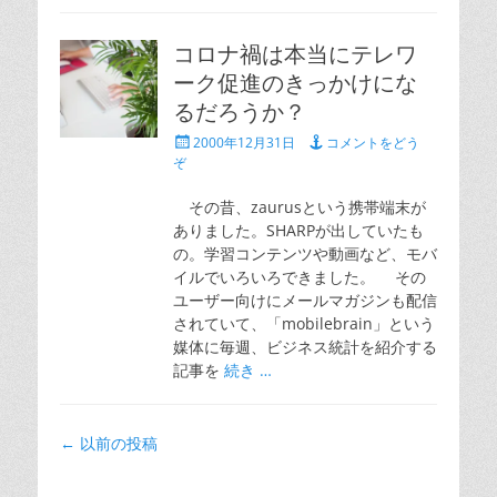
コロナ禍は本当にテレワ
ーク促進のきっかけにな
るだろうか？
投
2000年12月31日
コメントをどう
稿
ぞ
日
その昔、zaurusという携帯端末が
ありました。SHARPが出していたも
の。学習コンテンツや動画など、モバ
イルでいろいろできました。 その
ユーザー向けにメールマガジンも配信
されていて、「mobilebrain」という
媒体に毎週、ビジネス統計を紹介する
記事を
続き …
投
←
以前の投稿
稿
ナ