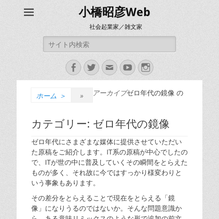
小橋昭彦Web
社会起業家／雑文家
検
索:
Facebook
Twitter
メ
YouTube
Instagram
ー
ル
アーカイブ
ゼロ年代の鏡像 の
ホーム
＞
»
カテゴリー:
ゼロ年代の鏡像
ゼロ年代にさまざまな媒体に提供させていただい
た原稿をご紹介します。IT系の原稿が中心でしたの
で、ITが世の中に普及していくその瞬間をとらえた
ものが多く、それ故に今ではすっかり様変わりと
いう事象もあります。
その差分をとらえることで現在をとらえる「鏡
像」になりうるのではないか。そんな問題意識か
ら、ある意味リミックスのような形で追加の前文