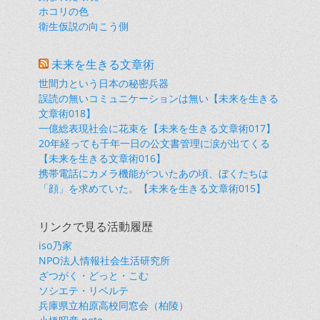
ホコリの色
衛生仮説の向こう側
未来を生きる文章術
世間力という日本の秘密兵器
誤読の無いコミュニケーションは無い【未来を生きる
文章術018】
一億総表現社会に花束を【未来を生きる文章術017】
20年経っても千年一日の公文書管理に涙が出てくる
【未来を生きる文章術016】
携帯電話にカメラ機能がついたあの頃、ぼくたちは
「顔」を求めていた。【未来を生きる文章術015】
リンクで見る活動履歴
iso乃家
NPO法人情報社会生活研究所
ざつがく・どっと・こむ
ソシエテ・リベルテ
兵庫県立柏原高校同窓会（柏陵）