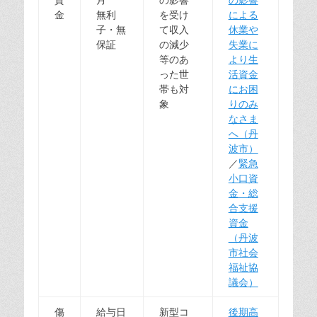
金
無利
を受け
による
子・無
て収入
休業や
保証
の減少
失業に
等のあ
より生
った世
活資金
帯も対
にお困
象
りのみ
なさま
へ（丹
波市）
／
緊急
小口資
金・総
合支援
資金
（丹波
市社会
福祉協
議会）
傷
給与日
新型コ
後期高