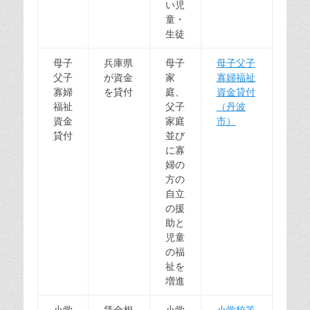
い児
童・
生徒
母子
兵庫県
母子
母子父子
父子
が資金
家
寡婦福祉
寡婦
を貸付
庭、
資金貸付
福祉
父子
（丹波
資金
家庭
市）
貸付
並び
に寡
婦の
方の
自立
の援
助と
児童
の福
祉を
増進
小学
賃金相
小学
小学校等