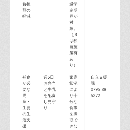
負担
通学
額の
定期
軽減
券が
対
象。
（JR
は独
自施
策有
あ
り）
補食
週5日
家庭
自立支援
が必
お弁当
状況
課
要な
と牛乳
によ
0795-88-
児
を配食
り十
5272
童・
し見守
分な
生徒
り
食事
の生
を摂
活支
取で
援
きな