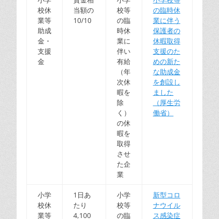
校休
当額の
校等
の臨時休
業等
10/10
の臨
業に伴う
助成
時休
保護者の
金・
業に
休暇取得
支援
伴い
支援のた
金
有給
めの新た
（年
な助成金
次休
を創設し
暇を
ました
除
（厚生労
く）
働省）
の休
暇を
取得
させ
た企
業
小学
1日あ
小学
新型コロ
校休
たり
校等
ナウイル
業等
4,100
の臨
ス感染症