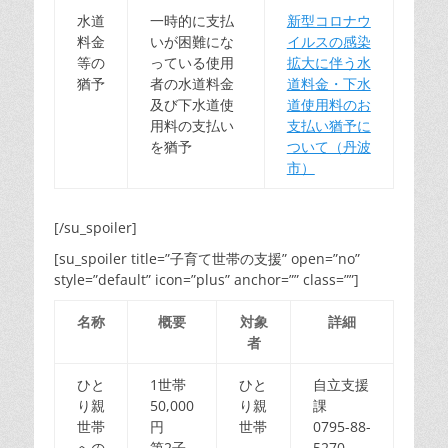
水道
一時的に支払
新型コロナウ
料金
いが困難にな
イルスの感染
等の
っている使用
拡大に伴う水
猶予
者の水道料金
道料金・下水
及び下水道使
道使用料のお
用料の支払い
支払い猶予に
を猶予
ついて（丹波
市）
[/su_spoiler]
[su_spoiler title=”子育て世帯の支援” open=”no”
style=”default” icon=”plus” anchor=”” class=””]
名称
概要
対象
詳細
者
ひと
1世帯
ひと
自立支援
り親
50,000
り親
課
世帯
円
世帯
0795-88-
への
第2子
5270