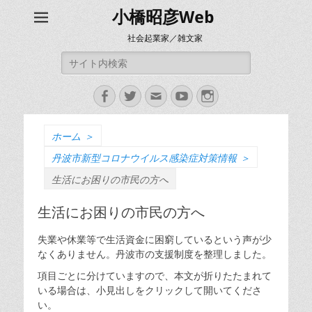
小橋昭彦Web
社会起業家／雑文家
検
索:
Facebook
Twitter
メ
YouTube
Instagram
ー
ル
ホーム
＞
丹波市新型コロナウイルス感染症対策情報
＞
生活にお困りの市民の方へ
生活にお困りの市民の方へ
失業や休業等で生活資金に困窮しているという声が少
なくありません。丹波市の支援制度を整理しました。
項目ごとに分けていますので、本文が折りたたまれて
いる場合は、小見出しをクリックして開いてくださ
い。