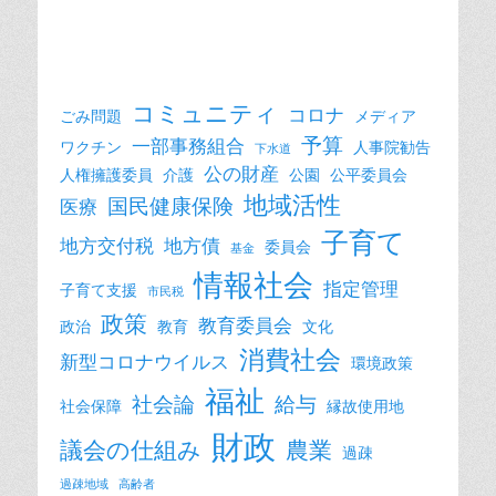
コミュニティ
コロナ
ごみ問題
メディア
予算
一部事務組合
ワクチン
人事院勧告
下水道
公の財産
人権擁護委員
介護
公園
公平委員会
地域活性
国民健康保険
医療
子育て
地方交付税
地方債
委員会
基金
情報社会
指定管理
子育て支援
市民税
政策
教育委員会
政治
教育
文化
消費社会
新型コロナウイルス
環境政策
福祉
社会論
給与
社会保障
縁故使用地
財政
議会の仕組み
農業
過疎
過疎地域
高齢者