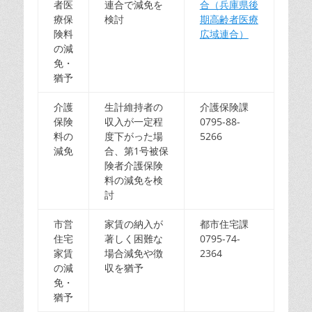
者医
連合で減免を
合（兵庫県後
療保
検討
期高齢者医療
険料
広域連合）
の減
免・
猶予
介護
生計維持者の
介護保険課
保険
収入が一定程
0795-88-
料の
度下がった場
5266
減免
合、第1号被保
険者介護保険
料の減免を検
討
市営
家賃の納入が
都市住宅課
住宅
著しく困難な
0795-74-
家賃
場合減免や徴
2364
の減
収を猶予
免・
猶予