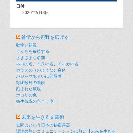
日付
2020年5月3日
雑学から視野を広げる
動物と錯視
うんちを移植する
さまざまな名前
ネコの名、イヌの名、イルカの名
ガラスの（のような）身体
パジャマあるいは部屋着
等比数列の階段
刻まれた環境
ホコリの色
衛生仮説の向こう側
未来を生きる文章術
世間力という日本の秘密兵器
誤読の無いコミュニケーションは無い【未来を生きる