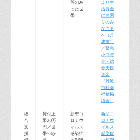
等のあ
より生
った世
活資金
帯
にお困
りのみ
なさま
へ（丹
波市）
／
緊急
小口資
金・総
合支援
資金
（丹波
市社会
福祉協
議会）
総
貸付上
新型コ
新型コ
合
限20万
ロナウ
ロナウ
支
円／世
ィルス
イルス
援
帯×3か
感染症
感染症
資
月
の影響
の影響