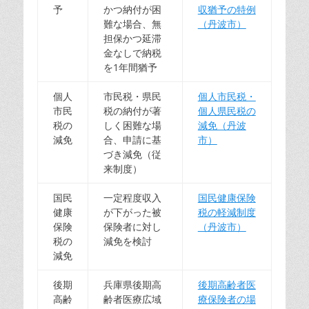
予
かつ納付が困
収猶予の特例
難な場合、無
（丹波市）
担保かつ延滞
金なしで納税
を1年間猶予
個人
市民税・県民
個人市民税・
市民
税の納付が著
個人県民税の
税の
しく困難な場
減免（丹波
減免
合、申請に基
市）
づき減免（従
来制度）
国民
一定程度収入
国民健康保険
健康
が下がった被
税の軽減制度
保険
保険者に対し
（丹波市）
税の
減免を検討
減免
後期
兵庫県後期高
後期高齢者医
高齢
齢者医療広域
療保険者の場