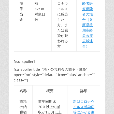
病
額
ロナウ
齢者医
手
×2/3×
イルス
療保険
当
対象日
に感染
者の場
金
数
した
合（兵
方、ま
庫県後
たは感
期高齢
染が疑
者医療
われる
広域連
方
合）
[/su_spoiler]
[su_spoiler title=”税・公共料金の猶予・減免”
open=”no” style=”default” icon=”plus” anchor=””
class=””]
名称
概要
詳細
市税
前年同期比
新型コロナウ
の納
20％以上の減
イルス感染症
税猶
収が1カ月以上
等にかかる徴