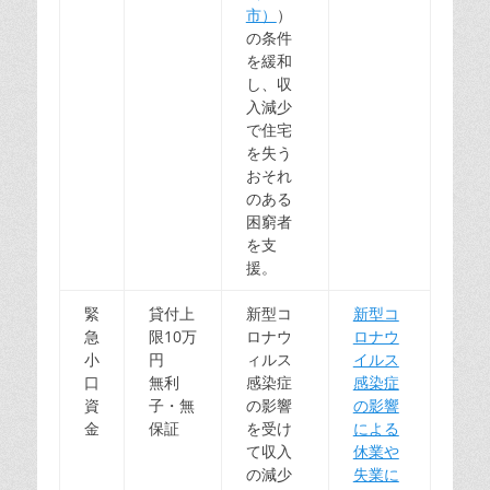
市）
）
の条件
を緩和
し、収
入減少
で住宅
を失う
おそれ
のある
困窮者
を支
援。
緊
貸付上
新型コ
新型コ
急
限10万
ロナウ
ロナウ
小
円
ィルス
イルス
口
無利
感染症
感染症
資
子・無
の影響
の影響
金
保証
を受け
による
て収入
休業や
の減少
失業に