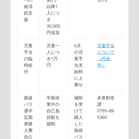
経済
以降1
的支
人につ
援
き
30,000
円追加
児童
児童一
6月
児童手当
手当
人につ
の児
について
の臨
き1万
童手
（丹波
時給
円
当支
市）
付
給時
に上
乗せ
路線
学校休
補助
未来創造
バス
業中の
を受
課
通学
自己負
けて
0795-88-
定期
担額を
購入
5360
券購
補助
した
入費
路線
自己
バス