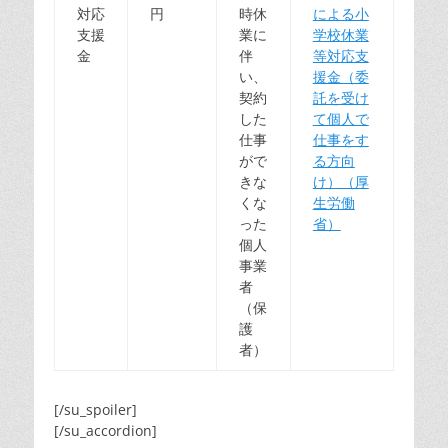
対応
円
時休
による小
支援
業に
学校休業
金
伴
等対応支
い、
援金（委
契約
託を受け
した
て個人で
仕事
仕事をす
がで
る方向
きな
け）（厚
くな
生労働
った
省）
個人
事業
者
（保
護
者）
[/su_spoiler]
[/su_accordion]