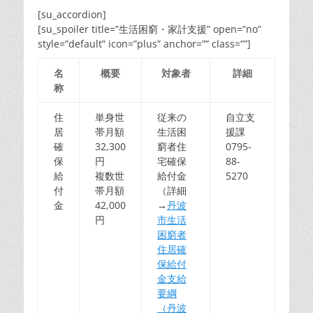
[su_accordion]
[su_spoiler title=”生活困窮・家計支援” open=”no”
style=”default” icon=”plus” anchor=”” class=””]
名
概要
対象者
詳細
称
住
単身世
従来の
自立支
居
帯月額
生活困
援課
確
32,300
窮者住
0795-
保
円
宅確保
88-
給
複数世
給付金
5270
付
帯月額
（詳細
金
42,000
→
丹波
円
市生活
困窮者
住居確
保給付
金支給
要綱
（丹波