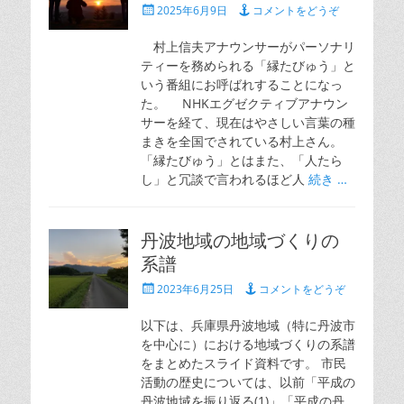
投
2025年6月9日
コメントをどうぞ
稿
日
村上信夫アナウンサーがパーソナリ
ティーを務められる「縁たびゅう」と
いう番組にお呼ばれすることになっ
た。 NHKエグゼクティブアナウン
サーを経て、現在はやさしい言葉の種
まきを全国でされている村上さん。
「縁たびゅう」とはまた、「人たら
し」と冗談で言われるほど人
続き …
丹波地域の地域づくりの
系譜
投
2023年6月25日
コメントをどうぞ
稿
日
以下は、兵庫県丹波地域（特に丹波市
を中心に）における地域づくりの系譜
をまとめたスライド資料です。 市民
活動の歴史については、以前「平成の
丹波地域を振り返る(1)」「平成の丹