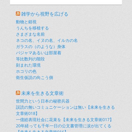
雑学から視野を広げる
動物と錯視
うんちを移植する
さまざまな名前
ネコの名、イヌの名、イルカの名
ガラスの（のような）身体
パジャマあるいは部屋着
等比数列の階段
刻まれた環境
ホコリの色
衛生仮説の向こう側
未来を生きる文章術
世間力という日本の秘密兵器
誤読の無いコミュニケーションは無い【未来を生きる
文章術018】
一億総表現社会に花束を【未来を生きる文章術017】
20年経っても千年一日の公文書管理に涙が出てくる
【未来を生きる文章術016】