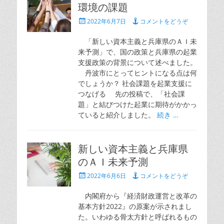
環境の課題
投
2022年6月7日
コメントをどうぞ
稿
日
「新しい資本主義と兵庫県のＡＩ未
来予測」で、国の政策と兵庫県の起業
支援政策の背景について述べました。
丹波市にとってヒントになる点は何
でしょうか？ 社会課題を起業支援に
つなげる 先の投稿で、「社会課
題」と結びつけた起業に期待がかかっ
ていると紹介しました。
続き …
新しい資本主義と兵庫県
のＡＩ未来予測
投
2022年6月6日
コメントをどうぞ
稿
日
内閣府から『経済財政運営と改革の
基本方針2022』の原案が示されまし
た。いわゆる骨太方針と呼ばれるもの