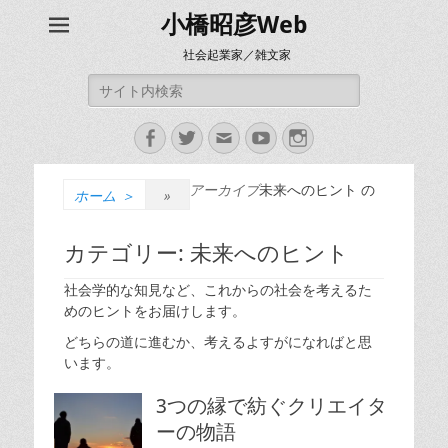
小橋昭彦Web
社会起業家／雑文家
検
索:
Facebook
Twitter
メ
YouTube
Instagram
ー
ル
アーカイブ
未来へのヒント の
ホーム
＞
»
カテゴリー:
未来へのヒント
社会学的な知見など、これからの社会を考えるた
めのヒントをお届けします。
どちらの道に進むか、考えるよすがになればと思
います。
3つの縁で紡ぐクリエイタ
ーの物語