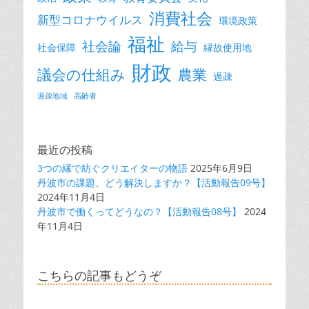
消費社会
新型コロナウイルス
環境政策
福祉
社会論
給与
社会保障
縁故使用地
財政
議会の仕組み
農業
過疎
過疎地域
高齢者
最近の投稿
3つの縁で紡ぐクリエイターの物語
2025年6月9日
丹波市の課題、どう解決しますか？【活動報告09号】
2024年11月4日
丹波市で働くってどうなの？【活動報告08号】
2024
年11月4日
こちらの記事もどうぞ