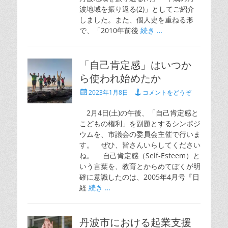
波地域を振り返る(2)」としてご紹介
しました。また、個人史を重ねる形
で、「2010年前後
続き …
「自己肯定感」はいつか
ら使われ始めたか
投
2023年1月8日
コメントをどうぞ
稿
日
2月4日(土)の午後、「自己肯定感と
こどもの権利」を副題とするシンポジ
ウムを、市議会の委員会主催で行いま
す。 ぜひ、皆さんいらしてください
ね。 自己肯定感（Self-Esteem）と
いう言葉を、教育とからめてぼくが明
確に意識したのは、2005年4月号『日
経
続き …
丹波市における起業支援