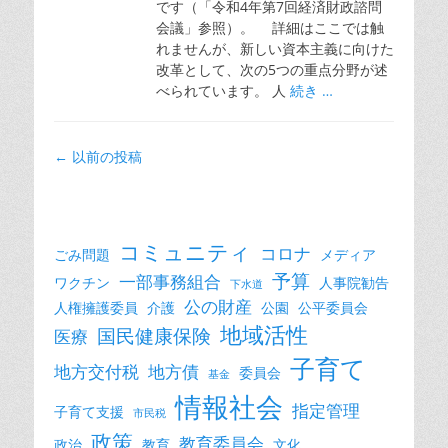
です（「令和4年第7回経済財政諮問
会議」参照）。 詳細はここでは触
れませんが、新しい資本主義に向けた
改革として、次の5つの重点分野が述
べられています。 人
続き …
投
←
以前の投稿
稿
ナ
ビ
ゲ
コミュニティ
コロナ
ごみ問題
メディア
ー
予算
一部事務組合
ワクチン
人事院勧告
下水道
シ
公の財産
人権擁護委員
介護
公園
公平委員会
ョ
地域活性
国民健康保険
医療
ン
子育て
地方交付税
地方債
委員会
基金
情報社会
指定管理
子育て支援
市民税
政策
教育委員会
政治
教育
文化