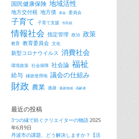
地域活性
国民健康保険
地方交付税
地方債
委員会
基金
子育て
子育て支援
市民税
情報社会
政策
指定管理
政治
教育委員会
教育
文化
消費社会
新型コロナウイルス
福祉
社会論
環境政策
社会保障
議会の仕組み
給与
縁故使用地
財政
農業
過疎
過疎地域
高齢者
最近の投稿
3つの縁で紡ぐクリエイターの物語
2025
年6月9日
丹波市の課題、どう解決しますか？【活