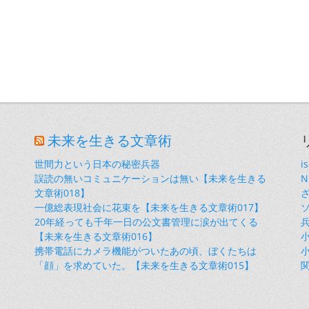
未来を生きる文章術
世間力という日本の秘密兵器
i
誤読の無いコミュニケーションは無い【未来を生きる
文章術018】
一億総表現社会に花束を【未来を生きる文章術017】
20年経っても千年一日の公文書管理に涙が出てくる
【未来を生きる文章術016】
小
携帯電話にカメラ機能がついたあの頃、ぼくたちは
小
「顔」を求めていた。【未来を生きる文章術015】