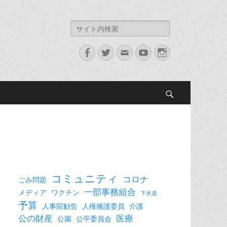
検
索:
Facebook
Twitter
メ
YouTube
Instagram
ー
ル
検
索
コミュニティ
コロナ
ごみ問題
一部事務組合
メディア
ワクチン
下水道
予算
人事院勧告
人権擁護委員
介護
公の財産
医療
公園
公平委員会