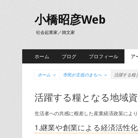
小橋昭彦Web
社会起業家／雑文家
メ
コ
ホーム
ブログ
プロフィール
ア
ン
イ
テ
ン
ン
ホーム
＞
市民が主役のまちへ
＞
活躍する糧
ツ
メ
へ
活躍する糧となる地域資
ニ
ス
キ
ュ
ッ
生活者への共感に根差した産業経済政策により
ー
プ
1.継業や創業による経済活性化