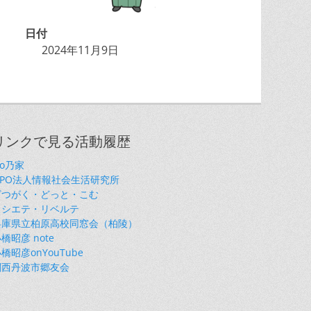
日付
2024年11月9日
リンクで見る活動履歴
so乃家
NPO法人情報社会生活研究所
ざつがく・どっと・こむ
ソシエテ・リベルテ
兵庫県立柏原高校同窓会（柏陵）
橋昭彦 note
橋昭彦onYouTube
関西丹波市郷友会