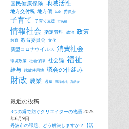
地域活性
国民健康保険
地方交付税
地方債
委員会
基金
子育て
子育て支援
市民税
情報社会
政策
指定管理
政治
教育委員会
教育
文化
消費社会
新型コロナウイルス
福祉
社会論
環境政策
社会保障
議会の仕組み
給与
縁故使用地
財政
農業
過疎
過疎地域
高齢者
最近の投稿
3つの縁で紡ぐクリエイターの物語
2025
年6月9日
丹波市の課題、どう解決しますか？【活