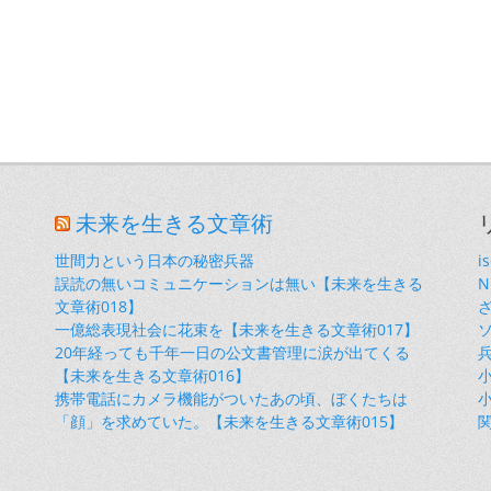
未来を生きる文章術
世間力という日本の秘密兵器
i
誤読の無いコミュニケーションは無い【未来を生きる
文章術018】
一億総表現社会に花束を【未来を生きる文章術017】
20年経っても千年一日の公文書管理に涙が出てくる
【未来を生きる文章術016】
小
携帯電話にカメラ機能がついたあの頃、ぼくたちは
小
「顔」を求めていた。【未来を生きる文章術015】