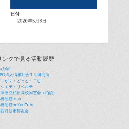
日付
2020年5月3日
リンクで見る活動履歴
so乃家
NPO法人情報社会生活研究所
ざつがく・どっと・こむ
ソシエテ・リベルテ
兵庫県立柏原高校同窓会（柏陵）
橋昭彦 note
橋昭彦onYouTube
関西丹波市郷友会