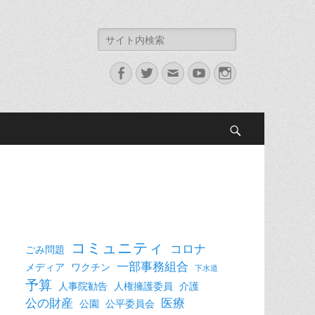
検
索:
Facebook
Twitter
メ
YouTube
Instagram
ー
ル
検
索
コミュニティ
コロナ
ごみ問題
一部事務組合
メディア
ワクチン
下水道
予算
人事院勧告
人権擁護委員
介護
公の財産
医療
公園
公平委員会