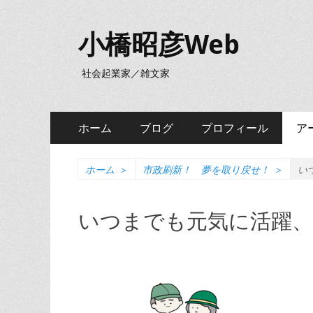
小橋昭彦Web
社会起業家／雑文家
メ
コ
ホーム
ブログ
プロフィール
ア
ン
イ
テ
ン
ン
ホーム
＞
市政刷新！ 夢を取り戻せ！
＞
い
ツ
メ
へ
いつまでも元気に活躍、
ニ
ス
キ
ュ
ッ
ー
プ