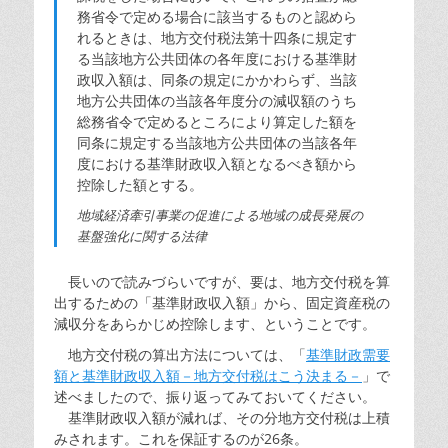
務省令で定める場合に該当するものと認めら
れるときは、地方交付税法第十四条に規定す
る当該地方公共団体の各年度における基準財
政収入額は、同条の規定にかかわらず、当該
地方公共団体の当該各年度分の減収額のうち
総務省令で定めるところにより算定した額を
同条に規定する当該地方公共団体の当該各年
度における基準財政収入額となるべき額から
控除した額とする。
地域経済牽引事業の促進による地域の成長発展の
基盤強化に関する法律
長いので読みづらいですが、要は、地方交付税を算
出するための「基準財政収入額」から、固定資産税の
減収分をあらかじめ控除します、ということです。
地方交付税の算出方法については、「
基準財政需要
額と基準財政収入額－地方交付税はこう決まる－
」で
述べましたので、振り返ってみておいてください。
基準財政収入額が減れば、その分地方交付税は上積
みされます。これを保証するのが26条。