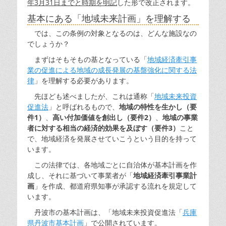
年3月31日までと時期を明記
した形で改正されます。
基本にある「地域未来計画」を理解する
では、この条例の対象となるのは、どんな施設なの
でしょうか？
まずはそもそもの基となっている「
地域経済牽引事
業の促進による地域の成長発展の基盤強化に関する法
律
」を理解する必要があります。
先ほども述べましたが、これは通称「
地域未来投資
促進法
」と呼ばれるもので、
地域の特性を生かし（要
件1）
、
高い付加価値を創出し（要件2）
、
地域の事業
者に対する相当の経済的効果を及ぼす（要件3）
こと
で、地域経済を発展させていこうという目的を持って
います。
この法律では、各地域ごとに自治体が基本計画を作
成し、それに基づいて事業者が「
地域経済牽引事業計
画
」を作成、都道府県知事が承認する流れを規定して
います。
丹波市の基本計画は、「地域未来投資促進法「
兵庫
県丹波市基本計画
」で公開されています。