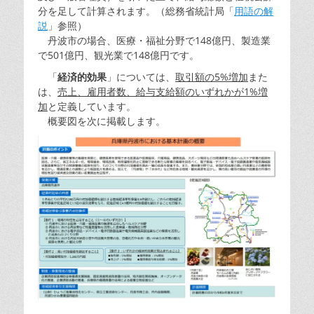
分を足して計算されます。（総務省統計局「
用語の解
説
」参照）
丹波市の場合、医療・福祉分野で148億円、製造業
で501億円、観光業で148億円です。
「
経済的効果
」については、
取引額の5%増加
また
は、
売上、雇用者数、給与支給額のいずれかが1%増
加
と定義しています。
概要図を次に掲載します。