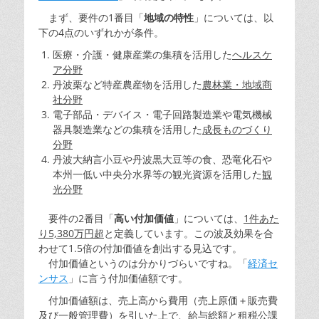
まず、要件の1番目「
地域の特性
」については、以
下の4点のいずれかが条件。
医療・介護・健康産業の集積を活用した
ヘルスケ
ア分野
丹波栗など特産農産物を活用した
農林業・地域商
社分野
電子部品・デバイス・電子回路製造業や電気機械
器具製造業などの集積を活用した
成長ものづくり
分野
丹波大納言小豆や丹波黒大豆等の食、恐竜化石や
本州一低い中央分水界等の観光資源を活用した
観
光分野
要件の2番目「
高い付加価値
」については、
1件あた
り5,380万円超
と定義しています。この波及効果を合
わせて1.5倍の付加価値を創出する見込です。
付加価値というのは分かりづらいですね。「
経済セ
ンサス
」に言う付加価値額です。
付加価値額は、売上高から費用（売上原価＋販売費
及び一般管理費）を引いた上で、給与総額と租税公課