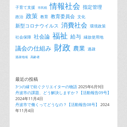
情報社会
指定管理
子育て支援
市民税
政策
教育委員会
政治
教育
文化
消費社会
新型コロナウイルス
環境政策
福祉
社会論
給与
社会保障
縁故使用地
財政
議会の仕組み
農業
過疎
過疎地域
高齢者
最近の投稿
3つの縁で紡ぐクリエイターの物語
2025年6月9日
丹波市の課題、どう解決しますか？【活動報告09号】
2024年11月4日
丹波市で働くってどうなの？【活動報告08号】
2024
年11月4日