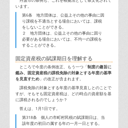
丹波市の条例も、これを根拠法として条文化されて
います。
第6条 地方団体は、公益上その他の事由に因
り課税を不適当とする場合においては、課税
をしないことができる。
２ 地方団体は、公益上その他の事由に因り
必要がある場合においては、不均一の課税を
することができる。
固定資産税の賦課期日を理解する
ところで今度の条例改正、もう一つ「
制度の趣旨に
鑑み、固定資産税の課税免除の対象とする年度の基準
を見直すため
」の改正が含まれます。
課税免除の対象とする年度の基準見直しとのことで
すが、そもそも固定資産税は、どの時点の資産額を基
に課税されるのでしょうか？
答えは、1月1日です。
第318条 個人の市町村民税の賦課期日は、当
該年度の初日の属する年の一月一日とする。