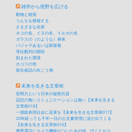
雑学から視野を広げる
動物と錯視
うんちを移植する
さまざまな名前
ネコの名、イヌの名、イルカの名
ガラスの（のような）身体
パジャマあるいは部屋着
等比数列の階段
刻まれた環境
ホコリの色
衛生仮説の向こう側
未来を生きる文章術
世間力という日本の秘密兵器
誤読の無いコミュニケーションは無い【未来を生きる
文章術018】
一億総表現社会に花束を【未来を生きる文章術017】
20年経っても千年一日の公文書管理に涙が出てくる
【未来を生きる文章術016】
携帯電話にカメラ機能がついたあの頃、ぼくたちは