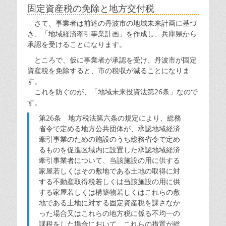
固定資産税の免除と地方交付税
さて、事業者は前述の丹波市の地域未来計画に基づ
き、「地域経済牽引事業計画」を作成し、兵庫県から
承認を受けることになります。
ところで、仮に事業者が承認を受け、丹波市が固定
資産税を免除すると、市の税収が減ることになりま
す。
これを防ぐのが、「地域未来投資法第26条」なので
す。
第26条 地方税法第六条の規定により、総務
省令で定める地方公共団体が、承認地域経済
牽引事業のための施設のうち総務省令で定め
るものを促進区域内に設置した承認地域経済
牽引事業者について、当該施設の用に供する
家屋若しくはその敷地である土地の取得に対
する不動産取得税若しくは当該施設の用に供
する家屋若しくは構築物若しくはこれらの敷
地である土地に対する固定資産税を課さなか
った場合又はこれらの地方税に係る不均一の
課税をした場合において、これらの措置が総