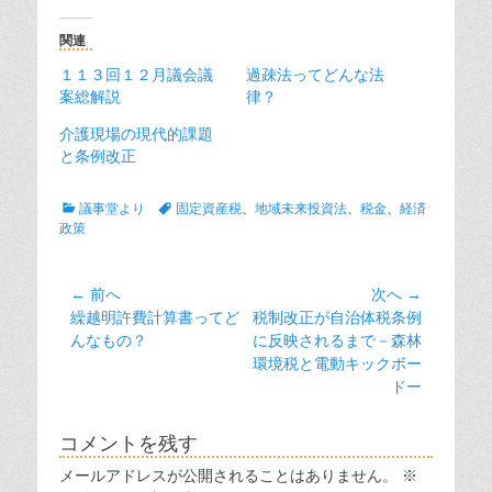
関連
１１３回１２月議会議
過疎法ってどんな法
案総解説
律？
介護現場の現代的課題
と条例改正
カ
タ
議事堂より
固定資産税
、
地域未来投資法
、
税金
、
経済
テ
グ
政策
ゴ
リ
ー
投
← 前へ
次へ →
前
次
繰越明許費計算書ってど
税制改正が自治体税条例
稿
の
の
んなもの？
に反映されるまで－森林
ナ
投
投
環境税と電動キックボー
ビ
稿:
稿:
ドー
ゲ
ー
コメントを残す
シ
メールアドレスが公開されることはありません。
※