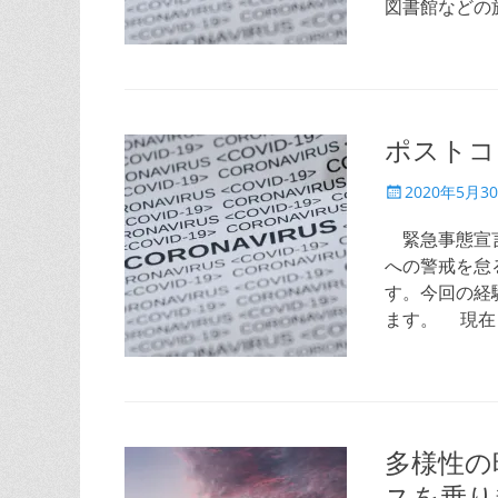
図書館などの
ポストコ
投
2020年5月3
稿
日
緊急事態宣言
への警戒を怠
す。今回の経
ます。 現在
多様性の