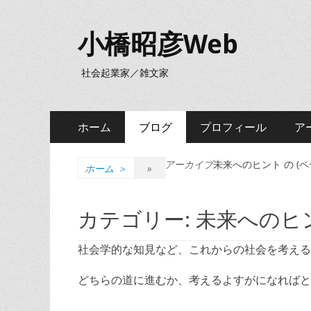
小橋昭彦Web
社会起業家／雑文家
メ
コ
ホーム
ブログ
プロフィール
ア
ン
イ
テ
アーカイブ
未来へのヒント の
(ペ
ン
ン
ホーム
＞
»
ツ
メ
へ
カテゴリー:
未来へのヒ
ニ
ス
キ
ュ
社会学的な知見など、これからの社会を考える
ッ
ー
プ
どちらの道に進むか、考えるよすがになればと