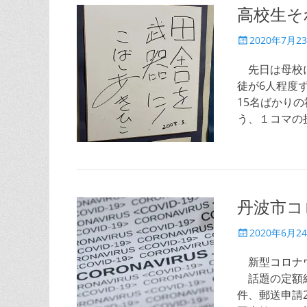
高校生そ
投
2020年7月2
稿
日
先日は母校に
徒が6人程度
15名ばかり
う、１コマの
丹波市コ
投
2020年6月2
稿
日
新型コロナウ
話題の定額給
件、郵送申請2