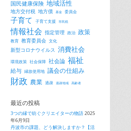
地域活性
国民健康保険
地方交付税
地方債
委員会
基金
子育て
子育て支援
市民税
情報社会
政策
指定管理
政治
教育委員会
教育
文化
消費社会
新型コロナウイルス
福祉
社会論
環境政策
社会保障
議会の仕組み
給与
縁故使用地
財政
農業
過疎
過疎地域
高齢者
最近の投稿
3つの縁で紡ぐクリエイターの物語
2025
年6月9日
丹波市の課題、どう解決しますか？【活