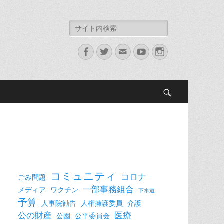
検
索:
Facebook
Twitter
メ
YouTube
Instagram
ー
ル
検
索
コミュニティ
コロナ
ごみ問題
一部事務組合
メディア
ワクチン
下水道
予算
人事院勧告
人権擁護委員
介護
公の財産
医療
公園
公平委員会