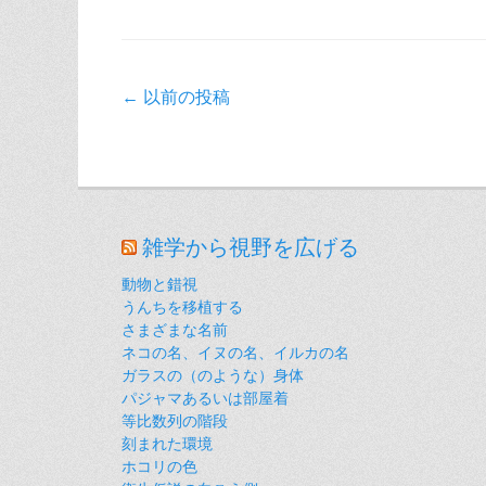
投
←
以前の投稿
稿
ナ
ビ
ゲ
雑学から視野を広げる
ー
動物と錯視
シ
うんちを移植する
ョ
さまざまな名前
ネコの名、イヌの名、イルカの名
ン
ガラスの（のような）身体
パジャマあるいは部屋着
等比数列の階段
刻まれた環境
ホコリの色