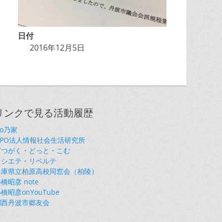
日付
2016年12月5日
リンクで見る活動履歴
so乃家
NPO法人情報社会生活研究所
ざつがく・どっと・こむ
ソシエテ・リベルテ
兵庫県立柏原高校同窓会（柏陵）
橋昭彦 note
橋昭彦onYouTube
関西丹波市郷友会