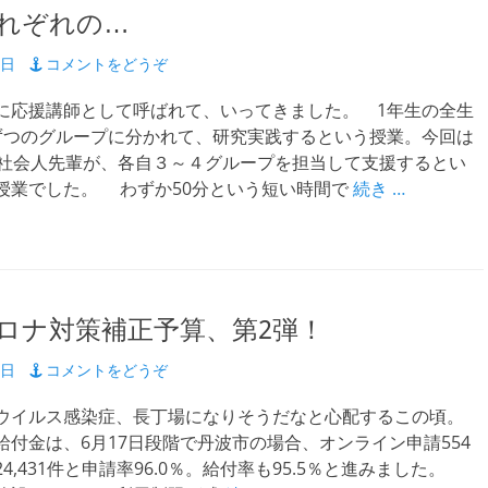
れぞれの…
3日
コメントをどうぞ
応援講師として呼ばれて、いってきました。 1年生の全生
ずつのグループに分かれて、研究実践するという授業。今回は
の社会人先輩が、各自３～４グループを担当して支援するとい
授業でした。 わずか50分という短い時間で
続き …
ロナ対策補正予算、第2弾！
4日
コメントをどうぞ
イルス感染症、長丁場になりそうだなと心配するこの頃。
付金は、6月17日段階で丹波市の場合、オンライン申請554
4,431件と申請率96.0％。給付率も95.5％と進みました。