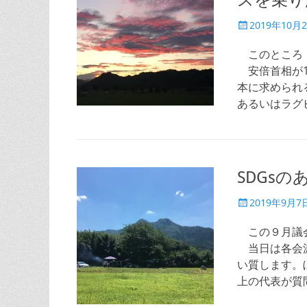
スを乗り
投
2019年10月
稿
日
このところ「
安倍首相が1
本に求められ
あるいはラグ
SDGs
投
2019年9月7
稿
日
この９月議会
当日は各会派
い質します。
上の代表が質