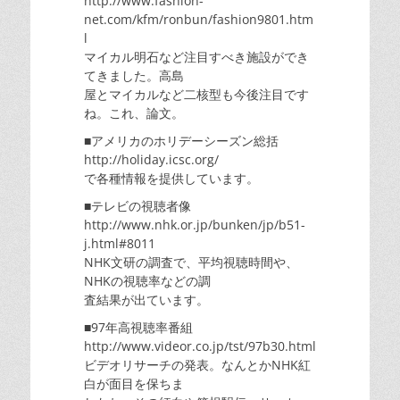
http://www.fashion-
net.com/kfm/ronbun/fashion9801.htm
l
マイカル明石など注目すべき施設ができ
てきました。高島
屋とマイカルなど二核型も今後注目です
ね。これ、論文。
■アメリカのホリデーシーズン総括
http://holiday.icsc.org/
で各種情報を提供しています。
■テレビの視聴者像
http://www.nhk.or.jp/bunken/jp/b51-
j.html#8011
NHK文研の調査で、平均視聴時間や、
NHKの視聴率などの調
査結果が出ています。
■97年高視聴率番組
http://www.videor.co.jp/tst/97b30.html
ビデオリサーチの発表。なんとかNHK紅
白が面目を保ちま