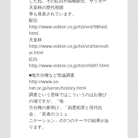
したね。その紅白や箱根駅伝、サッカー
天皇杯の歴代視聴
率も発表されています。
駅伝
http://www.videor.co.jp/tst/vrd/98hed.
html
天皇杯
http://www.videor.co.jp/tst/vrd/tennoh
ai.html
紅白
http://www.videor.co.jp/tst/nhk97.html
■地方分権など世論調査
http://www.so-
net.or.jp/seron/history.html
調査という意味ではこういうのはお遊び
の域ですが、「地
方分権の夜明け」「凶悪犯罪と現代社
会」「若者のコミュ
ニケーション」の3つのテーマの結果があ
ります。