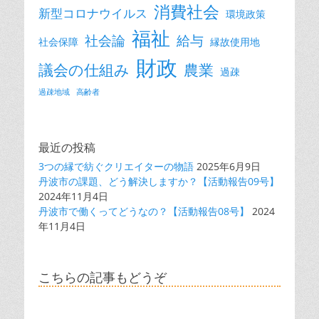
消費社会
新型コロナウイルス
環境政策
福祉
社会論
給与
社会保障
縁故使用地
財政
議会の仕組み
農業
過疎
過疎地域
高齢者
最近の投稿
3つの縁で紡ぐクリエイターの物語
2025年6月9日
丹波市の課題、どう解決しますか？【活動報告09号】
2024年11月4日
丹波市で働くってどうなの？【活動報告08号】
2024
年11月4日
こちらの記事もどうぞ