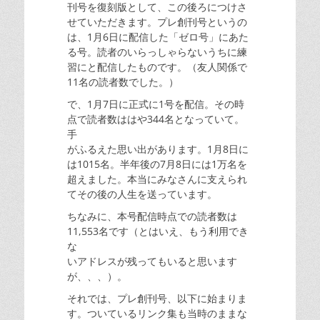
刊号を復刻版として、この後ろにつけさ
せていただきます。プレ創刊号というの
は、1月6日に配信した「ゼロ号」にあた
る号。読者のいらっしゃらないうちに練
習にと配信したものです。（友人関係で
11名の読者数でした。）
で、1月7日に正式に1号を配信。その時
点で読者数ははや344名となっていて。
手
がふるえた思い出があります。1月8日に
は1015名。半年後の7月8日には1万名を
超えました。本当にみなさんに支えられ
てその後の人生を送っています。
ちなみに、本号配信時点での読者数は
11,553名です（とはいえ、もう利用でき
な
いアドレスが残ってもいると思います
が、、、）。
それでは、プレ創刊号、以下に始まりま
す。ついているリンク集も当時のままな