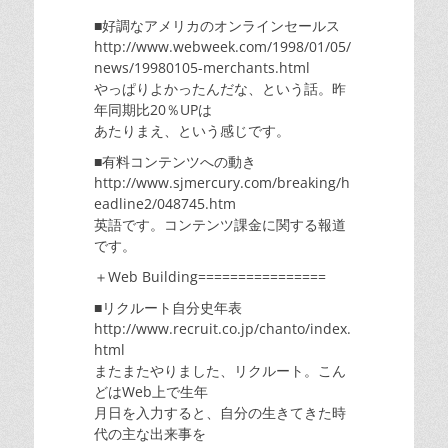
■好調なアメリカのオンラインセールス
http://www.webweek.com/1998/01/05/
news/19980105-merchants.html
やっぱりよかったんだな、という話。昨
年同期比20％UPは
あたりまえ、という感じです。
■有料コンテンツへの動き
http://www.sjmercury.com/breaking/h
eadline2/048745.htm
英語です。コンテンツ課金に関する報道
です。
＋Web Building================
■リクルート自分史年表
http://www.recruit.co.jp/chanto/index.
html
またまたやりました、リクルート。こん
どはWeb上で生年
月日を入力すると、自分の生きてきた時
代の主な出来事を