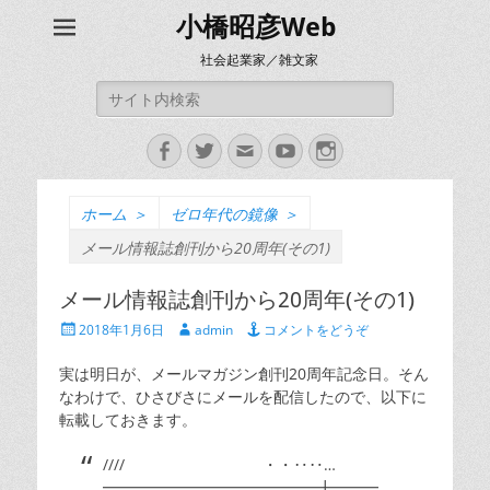
小橋昭彦Web
社会起業家／雑文家
検
索:
Facebook
Twitter
メ
YouTube
Instagram
ー
ル
ホーム
＞
ゼロ年代の鏡像
＞
メール情報誌創刊から20周年(その1)
メール情報誌創刊から20周年(その1)
投
投
2018年1月6日
admin
コメントをどうぞ
稿
稿
日
者
実は明日が、メールマガジン創刊20周年記念日。そん
なわけで、ひさびさにメールを配信したので、以下に
転載しておきます。
//// ・・‥‥…
━━━━━━━━━━━━━━╋━━━