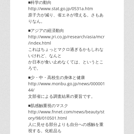
■科学の動向
http://www.stat.go.jp/0531a.htm
原子力が減り、省エネが増える。さもあ
りなん。
■アジアの経済動向
http://www.jri.co.jp/research/asia/mcr
/index.html
これはちょっとマクロ過ぎるかもしれな
いけれど、なんと
か日本が食い止めなくては、というとこ
ろで。
■少・中・高校生の身体と健康
http://www.monbu.go.jp/news/000001
44/
文部省による調査結果の要旨です。
■肌感触重視のマスク
http://www.fnnet.com/news/beauty/st
ory/98/010501.html
人に見せる部分よりも自分への感触を重
視する。化粧品も