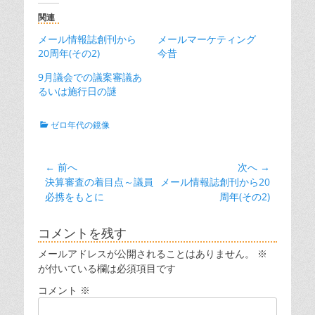
関連
メール情報誌創刊から
メールマーケティング
20周年(その2)
今昔
9月議会での議案審議あ
るいは施行日の謎
カ
ゼロ年代の鏡像
テ
ゴ
リ
投
← 前へ
次へ →
ー
前
次
決算審査の着目点～議員
メール情報誌創刊から20
稿
の
の
必携をもとに
周年(その2)
ナ
投
投
ビ
稿:
稿:
コメントを残す
ゲ
メールアドレスが公開されることはありません。
※
ー
が付いている欄は必須項目です
シ
コメント
※
ョ
ン