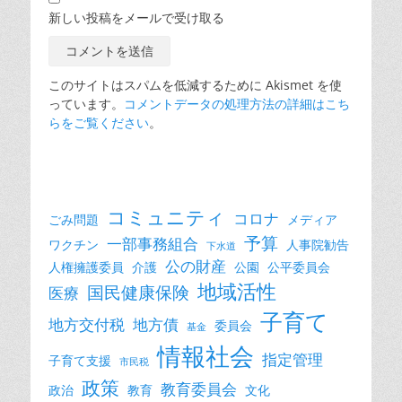
新しい投稿をメールで受け取る
このサイトはスパムを低減するために Akismet を使
っています。
コメントデータの処理方法の詳細はこち
らをご覧ください
。
コミュニティ
コロナ
ごみ問題
メディア
予算
一部事務組合
ワクチン
人事院勧告
下水道
公の財産
人権擁護委員
介護
公園
公平委員会
地域活性
国民健康保険
医療
子育て
地方交付税
地方債
委員会
基金
情報社会
指定管理
子育て支援
市民税
政策
教育委員会
政治
教育
文化