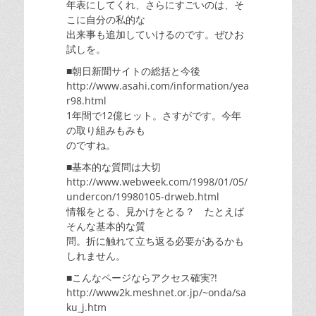
年表にしてくれ、さらにすごいのは、そ
こに自分の私的な
出来事も追加していけるのです。ぜひお
試しを。
■朝日新聞サイトの総括と今後
http://www.asahi.com/information/yea
r98.html
1年間で12億ヒット。さすがです。今年
の取り組みもみも
のですね。
■基本的な質問は大切
http://www.webweek.com/1998/01/05/
undercon/19980105-drweb.html
情報をとる、見かけをとる？ たとえば
そんな基本的な質
問。折に触れて立ち返る必要があるかも
しれません。
■こんなページならアクセス確実?!
http://www2k.meshnet.or.jp/~onda/sa
ku_j.htm