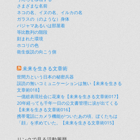
さまざまな名前
ネコの名、イヌの名、イルカの名
ガラスの（のような）身体
パジャマあるいは部屋着
等比数列の階段
刻まれた環境
ホコリの色
衛生仮説の向こう側
未来を生きる文章術
世間力という日本の秘密兵器
誤読の無いコミュニケーションは無い【未来を生きる
文章術018】
一億総表現社会に花束を【未来を生きる文章術017】
20年経っても千年一日の公文書管理に涙が出てくる
【未来を生きる文章術016】
携帯電話にカメラ機能がついたあの頃、ぼくたちは
「顔」を求めていた。【未来を生きる文章術015】
リンクで見る活動履歴