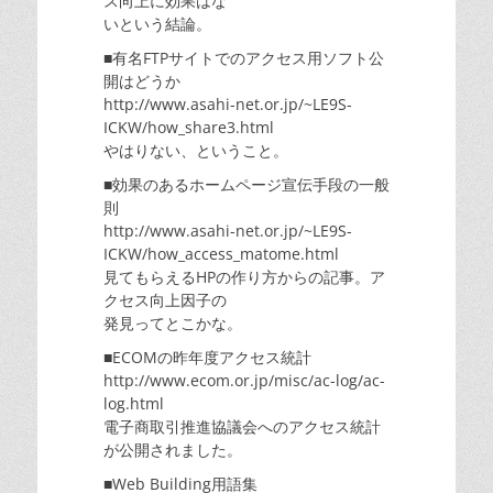
ス向上に効果はな
いという結論。
■有名FTPサイトでのアクセス用ソフト公
開はどうか
http://www.asahi-net.or.jp/~LE9S-
ICKW/how_share3.html
やはりない、ということ。
■効果のあるホームページ宣伝手段の一般
則
http://www.asahi-net.or.jp/~LE9S-
ICKW/how_access_matome.html
見てもらえるHPの作り方からの記事。ア
クセス向上因子の
発見ってとこかな。
■ECOMの昨年度アクセス統計
http://www.ecom.or.jp/misc/ac-log/ac-
log.html
電子商取引推進協議会へのアクセス統計
が公開されました。
■Web Building用語集