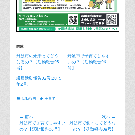
関連
丹波市の未来ってどう
丹波市で子育てしやす
なるの？【活動報告05
いの？【活動報告06
号】
号】
議員活動報告02号(2019
年2月)
カ
タ
活動報告
子育て
テ
グ
ゴ
リ
投
← 前へ
次へ →
ー
前
次
丹波市で子育てしやすい
丹波市で働くってどうな
稿
の
の
の？【活動報告06号】
の？【活動報告08号】
ナ