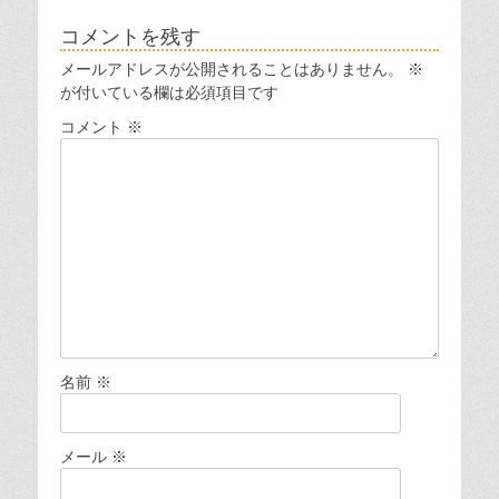
投
投
ビ
稿:
稿:
コメントを残す
ゲ
メールアドレスが公開されることはありません。
※
ー
が付いている欄は必須項目です
シ
コメント
※
ョ
ン
名前
※
メール
※