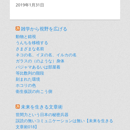
日付
2019年1月31日
雑学から視野を広げる
動物と錯視
うんちを移植する
さまざまな名前
ネコの名、イヌの名、イルカの名
ガラスの（のような）身体
パジャマあるいは部屋着
等比数列の階段
刻まれた環境
ホコリの色
衛生仮説の向こう側
未来を生きる文章術
世間力という日本の秘密兵器
誤読の無いコミュニケーションは無い【未来を生きる
文章術018】