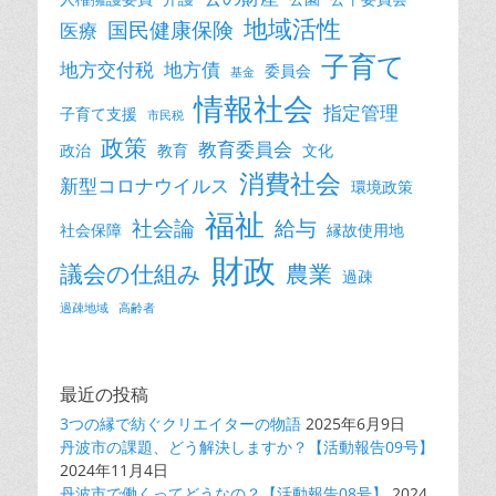
地域活性
国民健康保険
医療
子育て
地方交付税
地方債
委員会
基金
情報社会
指定管理
子育て支援
市民税
政策
教育委員会
政治
教育
文化
消費社会
新型コロナウイルス
環境政策
福祉
社会論
給与
社会保障
縁故使用地
財政
議会の仕組み
農業
過疎
過疎地域
高齢者
最近の投稿
3つの縁で紡ぐクリエイターの物語
2025年6月9日
丹波市の課題、どう解決しますか？【活動報告09号】
2024年11月4日
丹波市で働くってどうなの？【活動報告08号】
2024