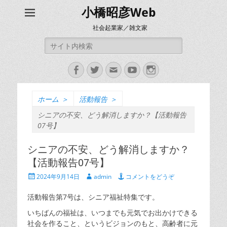
小橋昭彦Web
社会起業家／雑文家
検
索:
Facebook
Twitter
メ
YouTube
Instagram
ー
ル
ホーム
＞
活動報告
＞
シニアの不安、どう解消しますか？【活動報告
07号】
シニアの不安、どう解消しますか？
【活動報告07号】
投
投
2024年9月14日
admin
コメントをどうぞ
稿
稿
日
者
活動報告第7号は、シニア福祉特集です。
いちばんの福祉は、いつまでも元気でお出かけできる
社会を作ること、というビジョンのもと、高齢者に元