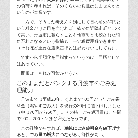
の負荷を考えれば、そのくらいの負担はしませんかと
いうのが本音です。
一方で、そうした考え方を別にして目の前の80円と
いう料金だけに目を向ければ、確かに近隣市町と比べ
て高い。丹波市に暮らすことを他市町と比較された時
に不利になるという指摘も、一定程度理解できます
（それほど重要な選択基準とは思わないにしても）。
ですから半額化を目指すっていうのは、目標として
はあっていい。
問題は、それが可能かどうか。
このままだとパンクする丹波市のごみ処
理能力
丹波市では平成23年、それまで100円だったごみ袋
料金（燃やすごみ大）を現行の80円に値下げしました
（中は70円から60円）。その時、ごみ処理量は、年間
で100～200トンほど増えたそうです。
この経験からすれば、
単純にごみ袋料金を値下げす
ると、ごみ量の増大につながる
可能性が高い。