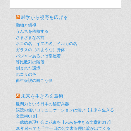
雑学から視野を広げる
動物と錯視
うんちを移植する
さまざまな名前
ネコの名、イヌの名、イルカの名
ガラスの（のような）身体
パジャマあるいは部屋着
等比数列の階段
刻まれた環境
ホコリの色
衛生仮説の向こう側
未来を生きる文章術
世間力という日本の秘密兵器
誤読の無いコミュニケーションは無い【未来を生きる
文章術018】
一億総表現社会に花束を【未来を生きる文章術017】
20年経っても千年一日の公文書管理に涙が出てくる