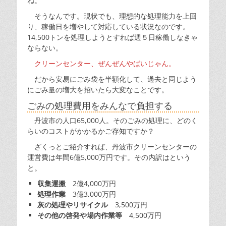
ね。
そうなんです。現状でも、理想的な処理能力を上回
り、稼働日を増やして対応している状況なのです。
14,500トンを処理しようとすれば週５日稼働しなきゃ
ならない。
クリーンセンター、ぜんぜんやばいじゃん。
だから安易にごみ袋を半額化して、過去と同じよう
にごみ量の増大を招いたら大変なことです。
ごみの処理費用をみんなで負担する
丹波市の人口65,000人。そのごみの処理に、どのく
らいのコストがかかるかご存知ですか？
ざくっとご紹介すれば、丹波市クリーンセンターの
運営費は年間6億5,000万円です。その内訳はという
と。
収集運搬
2億4,000万円
処理作業
3億3,000万円
灰の処理やリサイクル
3,500万円
その他の啓発や場内作業等
4,500万円