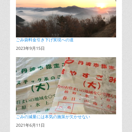
ごみ袋料金引き下げ実現への道
日付
2023年9月15日
ごみの減量には本気の施策が欠かせない
日付
2021年6月11日