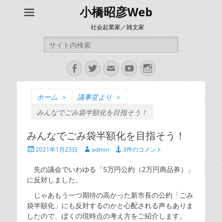
小橋昭彦Web
社会起業家／雑文家
検
索:
Facebook
Twitter
メ
YouTube
Instagram
ー
ル
ホーム
＞
議事堂より
＞
みんなでごみ袋半額化を目指そう！
みんなでごみ袋半額化を目指そう！
投
投
2021年1月23日
admin
3件のコメント
稿
稿
日
者
先の議会でいわゆる「5万円公約（2万円商品券）」
に反対しました。
じゃあもう一つ期待の高かった新市長の公約「ごみ
袋半額化」にも反対するのかと心配される声もありま
したので、ぼくの現時点の考え方をご紹介します。