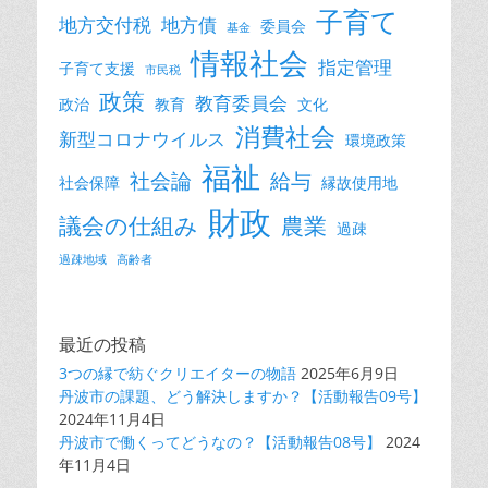
子育て
地方交付税
地方債
委員会
基金
情報社会
指定管理
子育て支援
市民税
政策
教育委員会
政治
教育
文化
消費社会
新型コロナウイルス
環境政策
福祉
社会論
給与
社会保障
縁故使用地
財政
議会の仕組み
農業
過疎
過疎地域
高齢者
最近の投稿
3つの縁で紡ぐクリエイターの物語
2025年6月9日
丹波市の課題、どう解決しますか？【活動報告09号】
2024年11月4日
丹波市で働くってどうなの？【活動報告08号】
2024
年11月4日