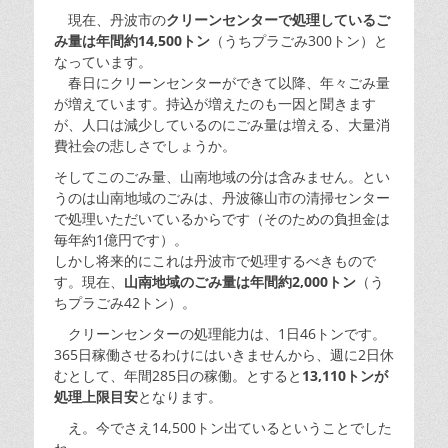
現在、丹波市の
クリーンセンターで処理しているご
み量は年間約14,500トン
（うちプラごみ300トン）と
なっています。
春日にクリーンセンターができて以降、年々ごみ量
が増えています。持込が増えたのも一因と聞きます
が、人口は減少しているのにごみ量は増える、大量消
費社会の悲しさでしょうか。
そしてこのごみ量、山南地域の分は含みません。とい
うのは山南地域のごみは、丹波篠山市の清掃センター
で処理いただいているからです（そのための負担金は
毎年約1億円です）。
しかし将来的にこれは丹波市で処理するべきもので
す。現在、
山南地域のごみ量は年間約2,000トン
（う
ちプラごみ42トン）。
クリーンセンターの処理能力は、1日46トンです。
365日稼働させるわけにはいきませんから、週に2日休
むとして、年間285日の稼働。とすると
13,110トンが
処理上限目安
となります。
え。今でさえ14,500トン出ているということでした