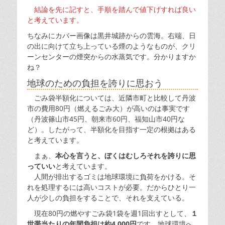
結論を先に記すと、手順を踏んで値下げすれば良い
と考えています。
ちなみにカバー画像は黒井城跡からの雲海。右端、日
の出に向けて立ち上っている煙のようなものが、クリ
ーンセンターの煙突からの水蒸気です。分かりますか
ね？
地球のための負担を誇りに思おう
ごみ袋半額化については、近隣市町と比較して丹波
市の費用80円（燃えるごみ大）が高いのは事実です
（丹波篠山市45円、朝来市60円、福知山市40円な
ど）。したがって、半額化を目指す一定の根拠はある
と考えています。
まぁ、
本心を言うと、ぼくはむしろそれを誇りに思
っていい
と考えています。
人間が排出するゴミは地球環境に負荷をかける。そ
れを処理するには高いコストが必要。だからひとり一
人が少しの負担をすることで、それを支えている。
現在80円の燃やすごみ袋1袋を週1回出すとして、
１
世帯当たりの年間負担は約4,000円
です。地球環境へ