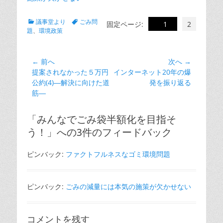
カ
タ
議事堂より
ごみ問
固定ページ:
1
2
テ
グ
題
、
環境政策
ゴ
リ
ー
投
← 前へ
次へ →
前
次
提案されなかった５万円
インターネット20年の爆
稿
の
の
公約(4)―解決に向けた道
発を振り返る
ナ
投
投
筋―
ビ
稿:
稿:
ゲ
「みんなでごみ袋半額化を目指そ
ー
う！」への3件のフィードバック
シ
ョ
ピンバック:
ファクトフルネスなゴミ環境問題
ン
ピンバック:
ごみの減量には本気の施策が欠かせない
コメントを残す