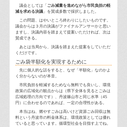
議会としては「
ごみ減量を進めながら市民負担の軽
減を求める決議
」を賛成多数で採択しました。
この問題、はやいところ終わりにしたいものです。
議会からは３月の決議がファイナルアンサーかと思い
ますし、決議内容を踏まえて提案いただければ、次は
賛成できる。
あとは当局から、決議を踏まえた提案をしていただ
くだけです。
ごみ袋半額化を実現するために
先に個人的な話をすると、なぜ「半額化」なのかよ
く分からないのが本音。
市民負担を軽減するためなら無料でも良いし、環境
政策の広域化の観点からは（県下全体を見るとごみは
広域処理の方向です）、丹波篠山市と同じ水準（45
円）に合わせるのであれば、一定の合理性がある。
本当はね、燃やすごみは高いけど資源ごみ回収は無
料という丹波市の料金体系は、環境政策としては優れ
ていると思っています。循環型社会を目指す上でね。