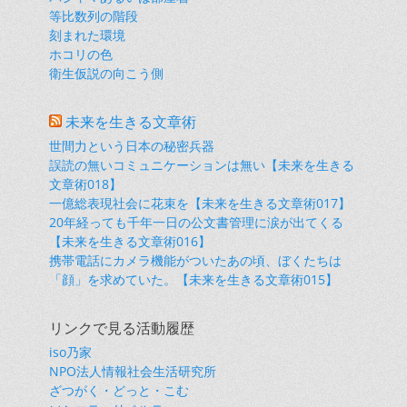
等比数列の階段
刻まれた環境
ホコリの色
衛生仮説の向こう側
未来を生きる文章術
世間力という日本の秘密兵器
誤読の無いコミュニケーションは無い【未来を生きる
文章術018】
一億総表現社会に花束を【未来を生きる文章術017】
20年経っても千年一日の公文書管理に涙が出てくる
【未来を生きる文章術016】
携帯電話にカメラ機能がついたあの頃、ぼくたちは
「顔」を求めていた。【未来を生きる文章術015】
リンクで見る活動履歴
iso乃家
NPO法人情報社会生活研究所
ざつがく・どっと・こむ