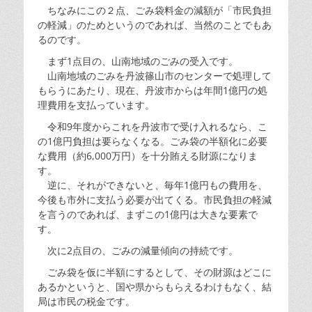
ちなみにこの２点、ごみ袋料金の減額が「市民負担
の軽減」のためというのであれば、当然のことでもあ
るのです。
まず1点目の、山南地域のごみの受入です。
山南地域のごみを丹波篠山市のセンターで処理して
もらうにあたり、現在、丹波市からは年間1億円の処
理費用を支払っています。
令和9年度からこれを丹波市で受け入れるなら、こ
の1億円負担は要らなくなる。ごみ袋の半額化に必要
な費用（約6,000万円）を十分賄える財源になりま
す。
逆に、それができないと、毎年1億円もの費用を、
今後も市外に支払う必要が出てくる。市民負担の軽減
を言うのであれば、まずこの1億円は大きな要素で
す。
次に2点目の、ごみの減量傾向の持続です。
ごみ袋を仮に半額にするとして、その財源はどこに
あるかというと、国や県からもらえるわけもなく、結
局は市民の税金です。