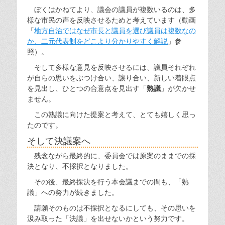
ぼくはかねてより、議会の議員が複数いるのは、多
様な市民の声を反映させるためと考えています（動画
「
地方自治ではなぜ市長と議員を選び議員は複数なの
か、二元代表制をどこより分かりやすく解説
」参
照）。
そして多様な意見を反映させるには、議員それぞれ
が自らの思いをぶつけ合い、譲り合い、新しい着眼点
を見出し、ひとつの合意点を見出す「
熟議
」が欠かせ
ません。
この熟議に向けた提案と考えて、とても嬉しく思っ
たのです。
そして決議案へ
残念ながら最終的に、委員会では原案のままでの採
決となり、不採択となりました。
その後、最終採決を行う本会議までの間も、「熟
議」への努力が続きました。
請願そのものは不採択となるにしても、その思いを
汲み取った「決議」を出せないかという努力です。