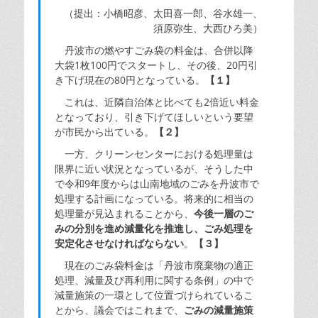
（提出：小橋昭彦、太田喜一郎、谷水雄一、
須原弥生、大西ひろ美）
丹波市の燃やすごみ袋の料金は、合併以降
大袋1枚100円でスタートし、その後、20円引
き下げ現在の80円となっている。
【１】
これは、近隣自治体と比べても2倍近い料金
となっており、引き下げてほしいという要望
が市民から出ている。
【２】
一方、クリーンセンターにおける処理量は
限界に近い状況となっているが、そうした中
で令和9年度からは山南地域のごみを丹波市で
処理する計画になっている。将来的に相当の
処理量が見込まれることから、
今後一層のご
みの分別を進め減量化を推進し、ごみ処理を
安定化させなければならない
。
【３】
現在のごみ袋料金は「丹波市廃棄物の適正
処理、減量及び再利用に関する条例」の中で
減量施策の一環として位置づけられているこ
とから、議会ではこれまで、
ごみの減量施策