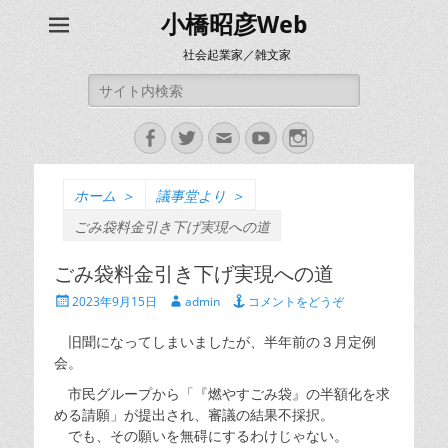
小橋昭彦Web
社会起業家／雑文家
検
索:
Facebook
Twitter
メ
YouTube
Instagram
ー
ル
ホーム
＞
議事堂より
＞
ごみ袋料金引き下げ実現への道
ごみ袋料金引き下げ実現への道
投
投
2023年9月15日
admin
コメントをどうぞ
稿
稿
日
者
旧聞になってしまいましたが、半年前の３月定例
会。
市民グループから「『燃やすごみ袋』の半額化を求
める請願」が提出され、審議の結果不採択。
でも、その願いを無碍にするわけじゃない。