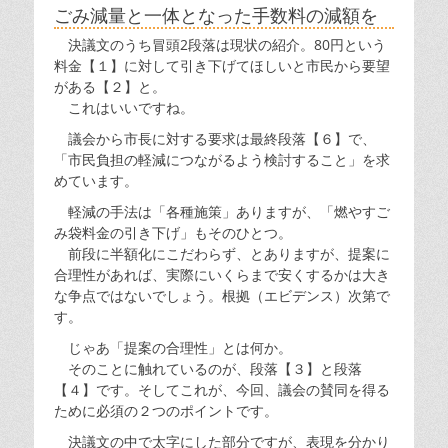
ごみ減量と一体となった手数料の減額を
決議文のうち冒頭2段落は現状の紹介。80円という
料金【１】に対して引き下げてほしいと市民から要望
がある【２】と。
これはいいですね。
議会から市長に対する要求は最終段落【６】で、
「市民負担の軽減につながるよう検討すること」を求
めています。
軽減の手法は「各種施策」ありますが、「燃やすご
み袋料金の引き下げ」もそのひとつ。
前段に半額化にこだわらず、とありますが、提案に
合理性があれば、実際にいくらまで安くするかは大き
な争点ではないでしょう。根拠（エビデンス）次第で
す。
じゃあ「提案の合理性」とは何か。
そのことに触れているのが、段落【３】と段落
【４】です。そしてこれが、今回、議会の賛同を得る
ために必須の２つのポイントです。
決議文の中で太字にした部分ですが、表現を分かり