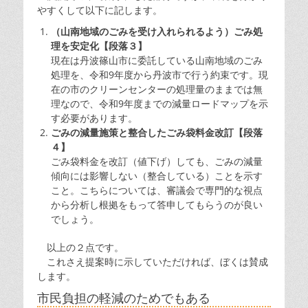
やすくして以下に記します。
（山南地域のごみを受け入れられるよう）ごみ処
理を安定化【段落３】
現在は丹波篠山市に委託している山南地域のごみ
処理を、令和9年度から丹波市で行う約束です。現
在の市のクリーンセンターの処理量のままでは無
理なので、令和9年度までの減量ロードマップを示
す必要があります。
ごみの減量施策と整合したごみ袋料金改訂【段落
４】
ごみ袋料金を改訂（値下げ）しても、ごみの減量
傾向には影響しない（整合している）ことを示す
こと。こちらについては、審議会で専門的な視点
から分析し根拠をもって答申してもらうのが良い
でしょう。
以上の２点です。
これさえ提案時に示していただければ、ぼくは賛成
します。
市民負担の軽減のためでもある