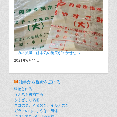
ごみの減量には本気の施策が欠かせない
日付
2021年6月11日
雑学から視野を広げる
動物と錯視
うんちを移植する
さまざまな名前
ネコの名、イヌの名、イルカの名
ガラスの（のような）身体
パジャマあるいは部屋着