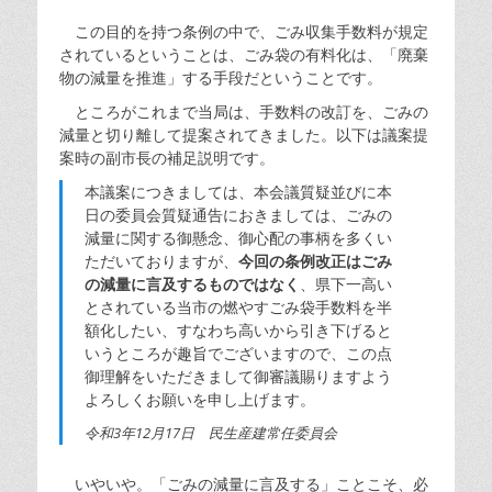
この目的を持つ条例の中で、ごみ収集手数料が規定
されているということは、ごみ袋の有料化は、「廃棄
物の減量を推進」する手段だということです。
ところがこれまで当局は、手数料の改訂を、ごみの
減量と切り離して提案されてきました。以下は議案提
案時の副市長の補足説明です。
本議案につきましては、本会議質疑並びに本
日の委員会質疑通告におきましては、ごみの
減量に関する御懸念、御心配の事柄を多くい
ただいておりますが、
今回の条例改正はごみ
の減量に言及するものではなく
、県下一高い
とされている当市の燃やすごみ袋手数料を半
額化したい、すなわち高いから引き下げると
いうところが趣旨でございますので、この点
御理解をいただきまして御審議賜りますよう
よろしくお願いを申し上げます。
令和3年12月17日 民生産建常任委員会
いやいや。「ごみの減量に言及する」ことこそ、必