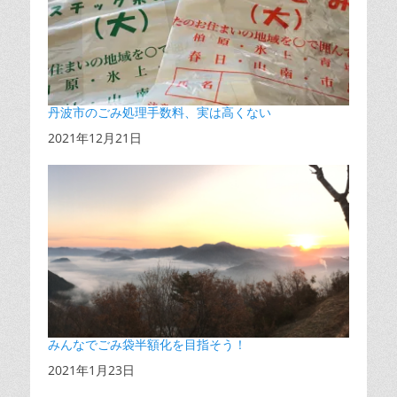
丹波市のごみ処理手数料、実は高くない
日付
2021年12月21日
みんなでごみ袋半額化を目指そう！
日付
2021年1月23日