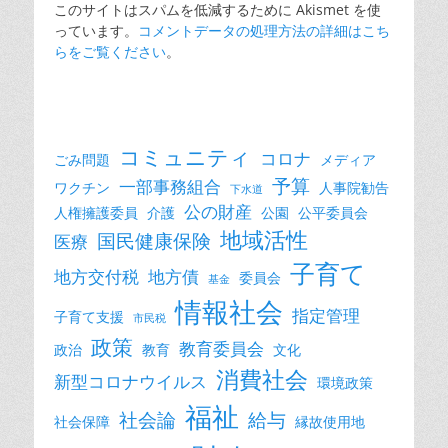
このサイトはスパムを低減するために Akismet を使
っています。
コメントデータの処理方法の詳細はこち
らをご覧ください
。
コミュニティ
コロナ
ごみ問題
メディア
予算
一部事務組合
ワクチン
人事院勧告
下水道
公の財産
人権擁護委員
介護
公園
公平委員会
地域活性
国民健康保険
医療
子育て
地方交付税
地方債
委員会
基金
情報社会
指定管理
子育て支援
市民税
政策
教育委員会
政治
教育
文化
消費社会
新型コロナウイルス
環境政策
福祉
社会論
給与
社会保障
縁故使用地