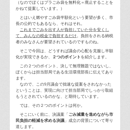
（なのでぼくはプラごみ袋を無料化＝廃止することを
かねて提案しています。）
とはいえ燃やすごみ袋半額化という要望が多く、市
長の公約でもあるなら、それはそれ。
これまでごみを出す人が負担していた分を安くし
て、みんなの税金で負担するだけ
。負担をされる納税
者のみなさんが要望されているのですものね。
そこで今回は、どうすれば議会の心配を克服し半額
化が実現できるか、
２つのポイント
を紹介します。
この２つのポイント、決して無理難題ではないし、
ぼくからは担当部局である生活環境部長に伝えてあり
ます。
なので、この9月議会で拙速な提案をされなかった
ということは、実現に向けて担当部局でしっかり取組
もうとされているのかな、と期待しています。
では、その２つのポイントは何か。
そこにいく前に、決議案「
ごみ減量を進めながら市
民負担の軽減を求める決議
」成立の背景について寄り
道します。