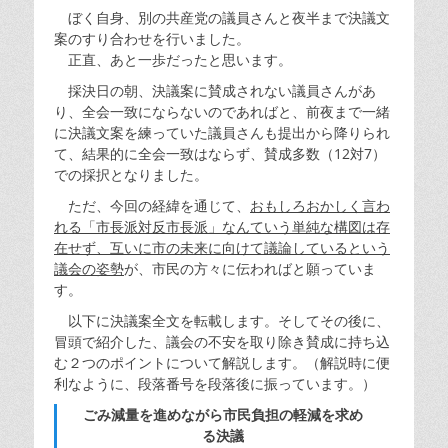
ぼく自身、別の共産党の議員さんと夜半まで決議文
案のすり合わせを行いました。
正直、あと一歩だったと思います。
採決日の朝、決議案に賛成されない議員さんがあ
り、全会一致にならないのであればと、前夜まで一緒
に決議文案を練っていた議員さんも提出から降りられ
て、結果的に全会一致はならず、賛成多数（12対7）
での採択となりました。
ただ、今回の経緯を通じて、
おもしろおかしく言わ
れる「市長派対反市長派」なんていう単純な構図は存
在せず、互いに市の未来に向けて議論しているという
議会の姿勢
が、市民の方々に伝わればと願っていま
す。
以下に決議案全文を転載します。そしてその後に、
冒頭で紹介した、議会の不安を取り除き賛成に持ち込
む２つのポイントについて解説します。（解説時に便
利なように、段落番号を段落後に振っています。）
ごみ減量を進めながら市民負担の軽減を求め
る決議