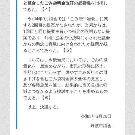
と整合したごみ袋料金改訂の必要性
を指摘し
てきた。
【４】
令和4年9月議会では「ごみ袋半額化」に関
する2回目の提案がなされたが、当局からは、
1回目と同じ提案主旨かつ補足の説明もない提
案であり、1回目提案の否決時に示された議会
からの懸念に真摯に向き合われたか疑問が残
るところであった。
【５】
ついては、今後当局においては、ごみの減
量化を一層進めながら、市民の期待に応え、
半額化にこだわらず、燃やすごみ袋料金の引
き下げを含むごみ袋料金体系全体の見直し、
及び各種施策を通し、結果的に市民負担の軽
減につながるよう検討することを求めるもの
である。
【６】
以上、決議する。
令和5年3月29日
丹波市議会