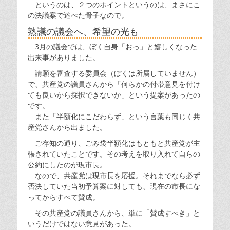
というのは、２つのポイントというのは、まさにこ
の決議案で述べた骨子なので。
熟議の議会へ、希望の光も
3月の議会では、ぼく自身「おっ」と嬉しくなった
出来事がありました。
請願を審査する委員会（ぼくは所属していません）
で、共産党の議員さんから「何らかの付帯意見を付け
ても良いから採択できないか」という提案があったの
です。
また「半額化にこだわらず」という言葉も同じく共
産党さんから出ました。
ご存知の通り、ごみ袋半額化はもともと共産党が主
張されていたことです。その考えを取り入れて自らの
公約にしたのが現市長。
なので、共産党は現市長を応援。それまでなら必ず
否決していた当初予算案に対しても、現在の市長にな
ってからすべて賛成。
その共産党の議員さんから、単に「賛成すべき」と
いうだけではない意見があった。