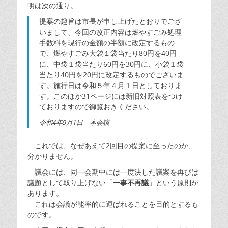
明は次の通り。
提案の趣旨は市長が申し上げたとおりでござ
いまして、今回の改正内容は燃やすごみ処理
手数料を現行の金額の半額に改定するもの
で、燃やすごみ大袋１袋当たり80円を40円
に、中袋１袋当たり60円を30円に、小袋１袋
当たり40円を20円に改定するものでございま
す。施行日は令和５年４月１日としておりま
す。このほか31ページには新旧対照表をつけ
ておりますので御覧おきください。
令和4年9月1日 本会議
これでは、なぜあえて2回目の提案に至ったのか、
分かりません。
議会には、同一会期中には一度決した議案を再びは
議題として取り上げない「
一事不再議
」という原則が
あります。
これは会議が能率的に運ばれることを目的とするも
のです。