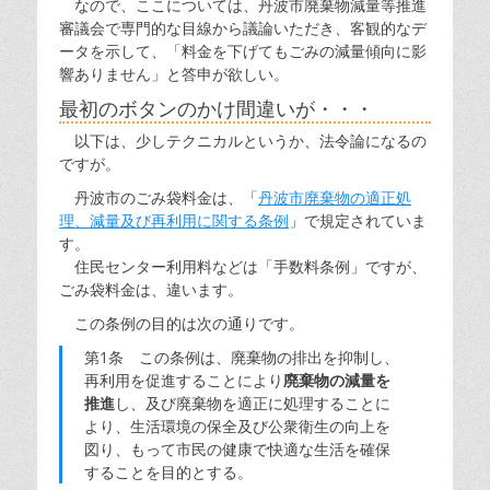
なので、ここについては、丹波市廃棄物減量等推進
審議会で専門的な目線から議論いただき、客観的なデ
ータを示して、「料金を下げてもごみの減量傾向に影
響ありません」と答申が欲しい。
最初のボタンのかけ間違いが・・・
以下は、少しテクニカルというか、法令論になるの
ですが。
丹波市のごみ袋料金は、「
丹波市廃棄物の適正処
理、減量及び再利用に関する条例
」で規定されていま
す。
住民センター利用料などは「手数料条例」ですが、
ごみ袋料金は、違います。
この条例の目的は次の通りです。
第1条 この条例は、廃棄物の排出を抑制し、
再利用を促進することにより
廃棄物の減量を
推進
し、及び廃棄物を適正に処理することに
より、生活環境の保全及び公衆衛生の向上を
図り、もって市民の健康で快適な生活を確保
することを目的とする。