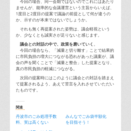
今回の場合、同一会期ではないのでこれにはあたり
ませんが、能率的な会議運営という主旨からいえば、
1度目と2度目の提案で議論の前提として何が違うの
か、示すのが本来ではないでしょうか。
それも無く再提案された姿勢は、議会軽視という
か、少なくとも誠実さが足りないと感じます。
議会との対話の中で、政策を磨いていく
。
今回の場合なら、「減量と切り離す」ことで結果的
に市民負担の増大につながる恐れがあった議案が、議
会の声を聞くことで「減量と整合」した提案となり、
真の市民負担の軽減につながる。
次回の提案時にはこのように議会との対話を踏まえ
て提案されるよう、あえて苦言を入れさせていただい
たものです。
関連
丹波市のごみ処理手数
みんなでごみ袋半額化
料、実は高くない
を目指そう！