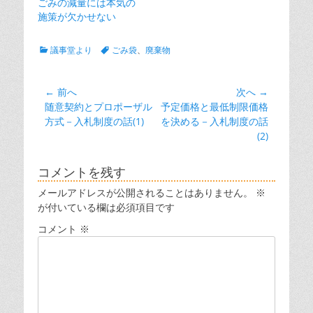
ごみの減量には本気の
施策が欠かせない
カ
タ
議事堂より
ごみ袋
、
廃棄物
テ
グ
ゴ
リ
投
← 前へ
次へ →
ー
前
次
随意契約とプロポーザル
予定価格と最低制限価格
稿
の
の
方式－入札制度の話(1)
を決める－入札制度の話
ナ
投
投
(2)
ビ
稿:
稿:
ゲ
コメントを残す
ー
メールアドレスが公開されることはありません。
※
シ
が付いている欄は必須項目です
ョ
コメント
※
ン