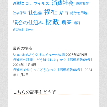
消費社会
新型コロナウイルス
環境政策
福祉
社会論
給与
社会保障
縁故使用地
財政
議会の仕組み
農業
過疎
過疎地域
高齢者
最近の投稿
3つの縁で紡ぐクリエイターの物語
2025年6月9日
丹波市の課題、どう解決しますか？【活動報告09号】
2024年11月4日
丹波市で働くってどうなの？【活動報告08号】
2024
年11月4日
こちらの記事もどうぞ