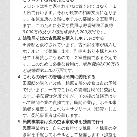
フロントは空き家それぞれに置くのではなく、１
カ所で行います。それが現在の柏原支所になりま
す。柏原支所の２階にホテルの部屋を２室整備し
ます。このために必要な費用は
耐震補強工事約
3,000万円及び２階改修費約3,200万円
です。
法務局そばの古民家を購入しホテルにする
田原邸と仮称されています。古民家を市が購入し
ホテルとして整備します。別棟もあり本棟とあわ
せて１棟貸しになるので、２室整備できる予定で
す。このために必要な費用は、
取得費約2,600万円
と改修費約5,200万円
です。
これらの物件の管理は民間に委託する
田原邸の購入と改修、柏原支所の改修は市の予算
で行います。一方でこれらの管理は民間に委託し
ます。
委託費は無償
ですが、その後の修繕等はす
べて民間企業の責務です。民間企業は、ホテル事
業者を選定してこれらをサブリース（転貸）しま
す。委託事業者は公募します。
民間事業者は次の空き家改修を独自で行う
民間事業者は、自らの負担で３棟目、４棟目の空
き家を手配してホテルとして整備します（損益を