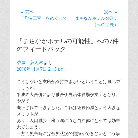
ゴ
リ
投
← 前へ
次へ →
ー
前
次
「丹波三宝」をめぐって
まちなかホテルの迷走
稿
の
の
（への助走）
ナ
投
投
ビ
稿:
稿:
「まちなかホテルの可能性」への7件
ゲ
のフィードバック
ー
シ
中原 新太郎
より:
ョ
2018年11月7日 2:13 pm
ン
こうしないと支所が維持できないということは無いで
しょうか。
平成の大合併により被合併自治体役場が支所となり、
やがて
廃止されていきました。これは経費節減という大きな
メリットが
あり、人口減少＝税収減に悩む自治体にとっては効果
大でしょう。
一方で災害時には被災状況の把握ができないという事