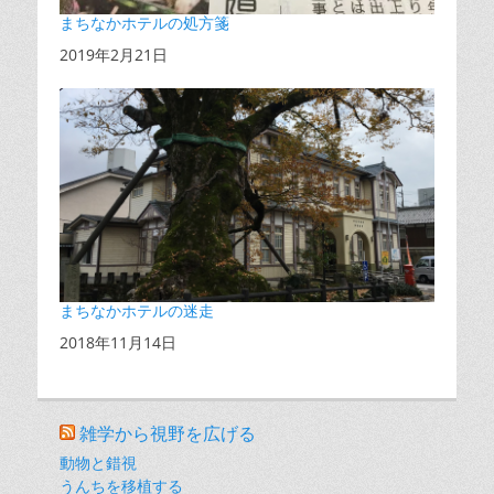
まちなかホテルの処方箋
日付
2019年2月21日
まちなかホテルの迷走
日付
2018年11月14日
雑学から視野を広げる
動物と錯視
うんちを移植する