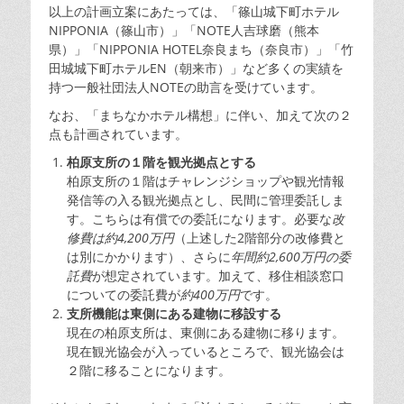
以上の計画立案にあたっては、「篠山城下町ホテル
NIPPONIA（篠山市）」「NOTE人吉球磨（熊本
県）」「NIPPONIA HOTEL奈良まち（奈良市）」「竹
田城城下町ホテルEN（朝来市）」など多くの実績を
持つ一般社団法人NOTEの助言を受けています。
なお、「まちなかホテル構想」に伴い、加えて次の２
点も計画されています。
柏原支所の１階を観光拠点とする
柏原支所の１階はチャレンジショップや観光情報
発信等の入る観光拠点とし、民間に管理委託しま
す。こちらは有償での委託になります。必要な
改
修費は約4,200万円
（上述した2階部分の改修費と
は別にかかります）、さらに
年間約2,600万円の委
託費
が想定されています。加えて、移住相談窓口
についての委託費が
約400万円
です。
支所機能は東側にある建物に移設する
現在の柏原支所は、東側にある建物に移ります。
現在観光協会が入っているところで、観光協会は
２階に移ることになります。