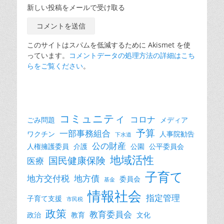
新しい投稿をメールで受け取る
このサイトはスパムを低減するために Akismet を使
っています。
コメントデータの処理方法の詳細はこち
らをご覧ください
。
コミュニティ
コロナ
ごみ問題
メディア
予算
一部事務組合
ワクチン
人事院勧告
下水道
公の財産
人権擁護委員
介護
公園
公平委員会
地域活性
国民健康保険
医療
子育て
地方交付税
地方債
委員会
基金
情報社会
指定管理
子育て支援
市民税
政策
教育委員会
政治
教育
文化