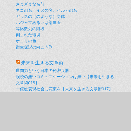
さまざまな名前
ネコの名、イヌの名、イルカの名
ガラスの（のような）身体
パジャマあるいは部屋着
等比数列の階段
刻まれた環境
ホコリの色
衛生仮説の向こう側
未来を生きる文章術
世間力という日本の秘密兵器
誤読の無いコミュニケーションは無い【未来を生きる
文章術018】
一億総表現社会に花束を【未来を生きる文章術017】
20年経っても千年一日の公文書管理に涙が出てくる
【未来を生きる文章術016】
携帯電話にカメラ機能がついたあの頃、ぼくたちは
「顔」を求めていた。【未来を生きる文章術015】
リンクで見る活動履歴