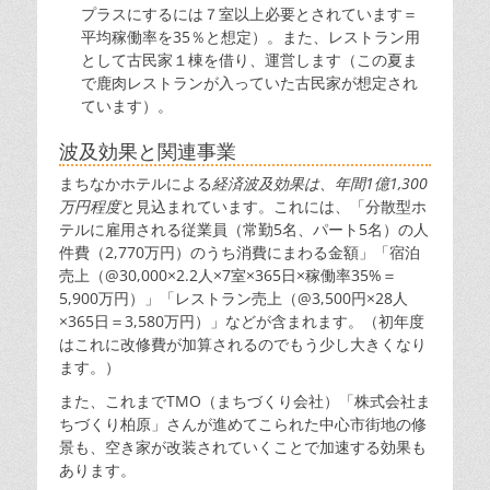
プラスにするには７室以上必要とされています＝
平均稼働率を35％と想定）。また、レストラン用
として古民家１棟を借り、運営します（この夏ま
で鹿肉レストランが入っていた古民家が想定され
ています）。
波及効果と関連事業
まちなかホテルによる
経済波及効果は、年間1億1,300
万円程度
と見込まれています。これには、「分散型ホ
テルに雇用される従業員（常勤5名、パート5名）の人
件費（2,770万円）のうち消費にまわる金額」「宿泊
売上（@30,000×2.2人×7室×365日×稼働率35%＝
5,900万円）」「レストラン売上（@3,500円×28人
×365日＝3,580万円）」などが含まれます。（初年度
はこれに改修費が加算されるのでもう少し大きくなり
ます。）
また、これまでTMO（まちづくり会社）「株式会社ま
ちづくり柏原」さんが進めてこられた中心市街地の修
景も、空き家が改装されていくことで加速する効果も
あります。