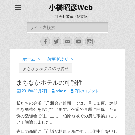
小橋昭彦Web
社会起業家／雑文家
検
索:
Facebook
Twitter
メ
YouTube
Instagram
ー
ル
ホーム
＞
議事堂より
＞
まちなかホテルの可能性
まちなかホテルの可能性
投
投
2018年11月7日
admin
7件のコメント
稿
稿
日
者
私たちの会派「丹新会と維新」では、月に１度、定期
的な勉強会を設けています。今週の月曜に開催した定
例の勉強会では、主に「柏原地域での農泊事業」につ
いて議論しました。
先日の新聞に「市議が柏原支所のホテル化中止を申し