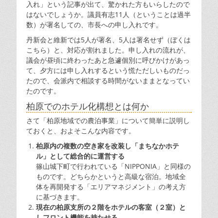
入れ」という記事が出て、驚かれた方もいらしたので
はないでしょうか。議員有志11人（ということは過半
数）が署名しての、市長への申し入れです。
丹新会と維新では5人が署名、5人は署名せず（ぼくは
こちら）と、対応が割れました。申し入れの流れが、
議会が昼頃に終わったあと急遽個別に呼びかけがあっ
て、夕方には申し入れするという慌ただしいものだっ
たので、会派内で相談する時間がないままとなってい
たのです。
柏原でのホテル化構想とは何か
さて「柏原地域での農泊事業」について簡単に説明し
ておくと、およそこんな内容です。
柏原内の複数の空き家を改装し「まちなかホテ
ル」として総合的に運営する
篠山城下町で行われている「NIPPONIA」と同様の
ものです。どちらかというと高級な宿泊。地域全
体を再開発する「エリアマネジメント」の考え方
に基づきます。
現在の柏原支所の２階をホテルの客室（２室）と
しフロント機能を持たせる