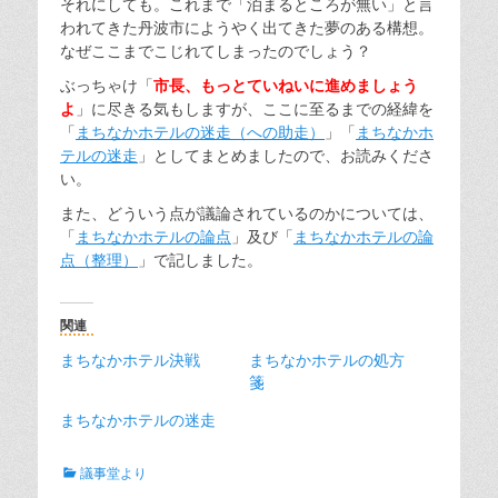
それにしても。これまで「泊まるところが無い」と言
われてきた丹波市にようやく出てきた夢のある構想。
なぜここまでこじれてしまったのでしょう？
ぶっちゃけ「
市長、もっとていねいに進めましょう
よ
」に尽きる気もしますが、ここに至るまでの経緯を
「
まちなかホテルの迷走（への助走）
」「
まちなかホ
テルの迷走
」としてまとめましたので、お読みくださ
い。
また、どういう点が議論されているのかについては、
「
まちなかホテルの論点
」及び「
まちなかホテルの論
点（整理）
」で記しました。
関連
まちなかホテル決戦
まちなかホテルの処方
箋
まちなかホテルの迷走
カ
議事堂より
テ