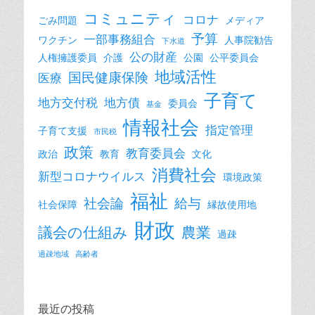
コミュニティ
コロナ
ごみ問題
メディア
予算
一部事務組合
ワクチン
人事院勧告
下水道
公の財産
人権擁護委員
介護
公園
公平委員会
地域活性
国民健康保険
医療
子育て
地方交付税
地方債
委員会
基金
情報社会
指定管理
子育て支援
市民税
政策
教育委員会
政治
教育
文化
消費社会
新型コロナウイルス
環境政策
福祉
社会論
給与
社会保障
縁故使用地
財政
議会の仕組み
農業
過疎
過疎地域
高齢者
最近の投稿