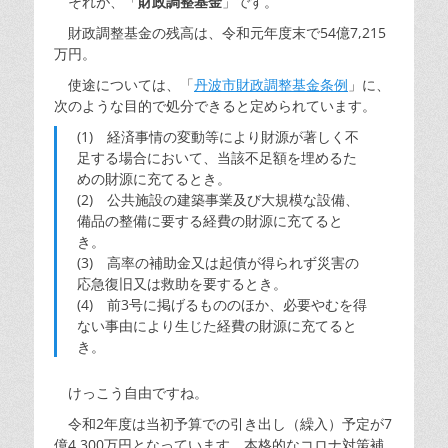
それが、「
財政調整基金
」です。
財政調整基金の残高は、令和元年度末で54億7,215
万円。
使途については、「
丹波市財政調整基金条例
」に、
次のような目的で処分できると定められています。
(1) 経済事情の変動等により財源が著しく不
足する場合において、当該不足額を埋めるた
めの財源に充てるとき。
(2) 公共施設の建築事業及び大規模な設備、
備品の整備に要する経費の財源に充てると
き。
(3) 高率の補助金又は起債が得られず災害の
応急復旧又は救助を要するとき。
(4) 前3号に掲げるもののほか、必要やむを得
ない事由により生じた経費の財源に充てると
き。
けっこう自由ですね。
令和2年度は当初予算での引き出し（繰入）予定が7
億4,300万円となっています。本格的なコロナ対策補