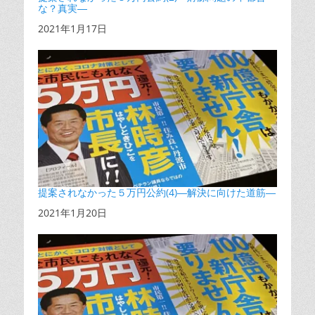
な？真実―
日付
2021年1月17日
提案されなかった５万円公約(4)―解決に向けた道筋―
日付
2021年1月20日