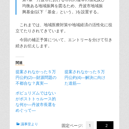
均衡ある地域振興を図るため、丹波市地域振
興基金(以下「基金」という。)を設置する。
これまでは、地域医療対策や地域経済の活性化に役
立てたりされてきています。
今回の補正予算について、エントリーを分けて引き
続きお伝えします。
関連
提案されなかった５万
提案されなかった５万
円公約(2)―財源問題の
円公約(4)―解決に向け
不都合な？真実―
た道筋―
ポピュリズムではない
がポストトゥルース的
な何か―丹波市長選を
めぐって―
カ
議事堂より
固定ページ:
1
2
テ