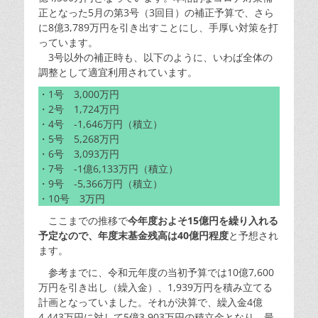
正となった5月の第3号（3回目）の補正予算で、さら
に8億3,789万円を引き出すことにし、手厚い対策を打
っています。
3号以外の補正時も、以下のように、いわば全体の
調整として適宜利用されています。
・1号 3,000万円
・2号 1,724万円
・4号 -1,646万円（積立）
・5号 5,268万円
・6号 3,093万円
・7号 -1億6,133万円（積立）
・9号 -5,366万円（積立）
・10号 3万円
ここまでの推移で
今年度およそ15億円を繰り入れる
予定なので、年度末基金残高は40億円程度
と予想され
ます。
参考までに、令和元年度の当初予算では10億7,600
万円を引き出し（繰入金）、1,939万円を積み立てる
計画となっていました。それが決算で、繰入金4億
4,443万円に対して5億3,903万円の積立金となり、最