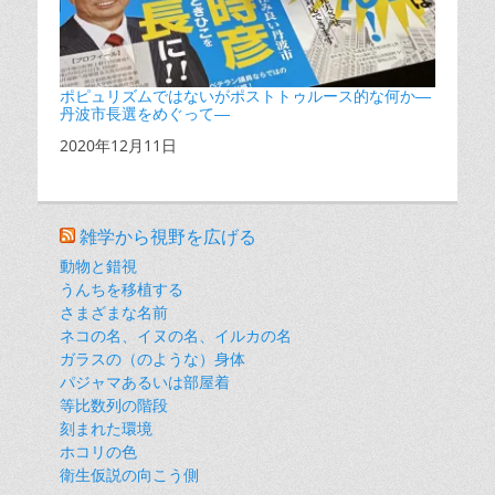
ポピュリズムではないがポストトゥルース的な何か―
丹波市長選をめぐって―
日付
2020年12月11日
雑学から視野を広げる
動物と錯視
うんちを移植する
さまざまな名前
ネコの名、イヌの名、イルカの名
ガラスの（のような）身体
パジャマあるいは部屋着
等比数列の階段
刻まれた環境
ホコリの色
衛生仮説の向こう側