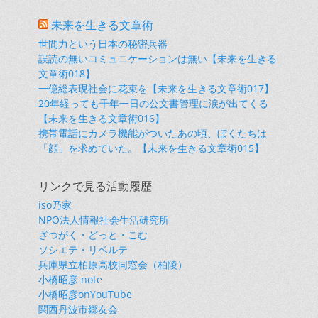
未来を生きる文章術
世間力という日本の秘密兵器
誤読の無いコミュニケーションは無い【未来を生きる
文章術018】
一億総表現社会に花束を【未来を生きる文章術017】
20年経っても千年一日の公文書管理に涙が出てくる
【未来を生きる文章術016】
携帯電話にカメラ機能がついたあの頃、ぼくたちは
「顔」を求めていた。【未来を生きる文章術015】
リンクで見る活動履歴
iso乃家
NPO法人情報社会生活研究所
ざつがく・どっと・こむ
ソシエテ・リベルテ
兵庫県立柏原高校同窓会（柏陵）
小橋昭彦 note
小橋昭彦onYouTube
関西丹波市郷友会