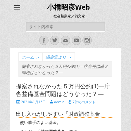
小橋昭彦Web
社会起業家／雑文家
検
索:
Facebook
Twitter
メ
YouTube
Instagram
ー
ル
ホーム
＞
議事堂より
＞
提案されなかった５万円公約(1)―庁舎整備基金
問題はどうなった？―
提案されなかった５万円公約(1)―庁
舎整備基金問題はどうなった？―
投
投
2021年1月15日
admin
7件のコメント
稿
稿
日
者
出し入れがしやすい「財政調整基金」
使い勝手のよい基金。