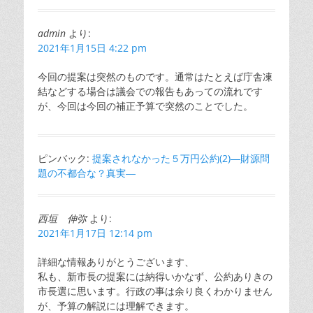
admin
より:
2021年1月15日 4:22 pm
今回の提案は突然のものです。通常はたとえば庁舎凍
結などする場合は議会での報告もあっての流れです
が、今回は今回の補正予算で突然のことでした。
ピンバック:
提案されなかった５万円公約(2)―財源問
題の不都合な？真実―
西垣 伸弥
より:
2021年1月17日 12:14 pm
詳細な情報ありがとうございます、
私も、新市長の提案には納得いかなず、公約ありきの
市長選に思います。行政の事は余り良くわかりません
が、予算の解説には理解できます。