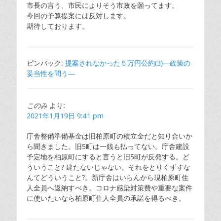
市長の言う、市民によりそう市政を願ってます。
今回の予算提案には反対します。
期待しております。
ピンバック:
提案されなかった５万円公約(3)―政策の
妥当性を問う―
このみ
より:
2021年1月19日 9:41 pm
庁舎整備準備基金は旧柏原町の積立金だと知り合いか
ら聞きました。旧5町は一銭も払ってない。庁舎建設
予定地を柏原町にすると言うと旧5町が反発する。ど
ういうこと? 建たないじゃない。それをとりくずすな
んてどういうこと?。新庁舎はいらんから現柏原町住
人全員へ返納すべき。コロナ感染対策費や重要な案件
に使いたいなら柏原町住人全員の承諾を得るべき。