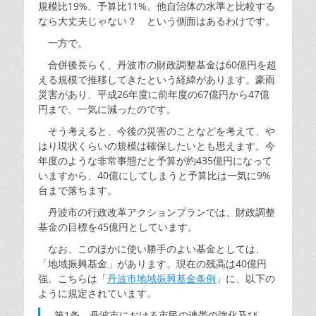
規模比19%、予算比11%。他自治体の水準と比較する
なら大丈夫じゃない？ という側面はあるわけです。
一方で。
合併後長らく、丹波市の財政調整基金は60億円を超
える規模で推移してきたという経緯があります。豪雨
災害があり、平成26年度に前年度の67億円から47億
円まで、一気に減ったのです。
そう考えると、今後の災害のことなどを考えて、や
はり現状くらいの規模は確保したいとも思えます。今
年度のような非常事態だと予算が約435億円になって
いますから、40億にしてしまうと予算比は一気に9%
台まで落ちます。
丹波市の行政改革アクションプランでは、財政調整
基金の目標を45億円としています。
なお、このほかに使い勝手のよい基金としては、
「地域振興基金」があります。現在の残高は40億円
強。こちらは「
丹波市地域振興基金条例
」に、以下の
ように規定されています。
第1条 丹波市における市民の連帯の強化及び