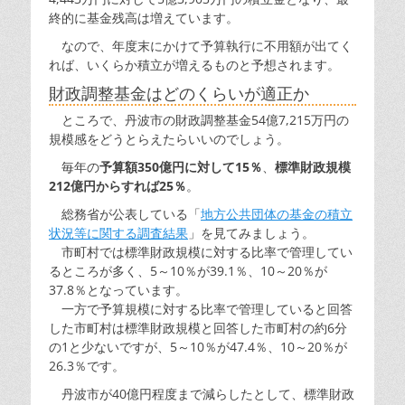
終的に基金残高は増えています。
なので、年度末にかけて予算執行に不用額が出てく
れば、いくらか積立が増えるものと予想されます。
財政調整基金はどのくらいが適正か
ところで、丹波市の財政調整基金54億7,215万円の
規模感をどうとらえたらいいのでしょう。
毎年の
予算額350億円に対して15％
、
標準財政規模
212億円からすれば25％
。
総務省が公表している「
地方公共団体の基金の積立
状況等に関する調査結果
」を見てみましょう。
市町村では標準財政規模に対する比率で管理してい
るところが多く、5～10％が39.1％、10～20％が
37.8％となっています。
一方で予算規模に対する比率で管理していると回答
した市町村は標準財政規模と回答した市町村の約6分
の1と少ないですが、5～10％が47.4％、10～20％が
26.3％です。
丹波市が40億円程度まで減らしたとして、標準財政