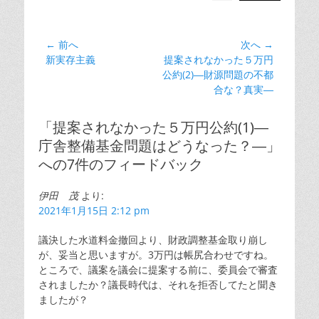
ゴ
リ
ー
投
← 前へ
次へ →
前
次
新実存主義
提案されなかった５万円
稿
の
の
公約(2)―財源問題の不都
ナ
投
投
合な？真実―
ビ
稿:
稿:
ゲ
「提案されなかった５万円公約(1)―
ー
庁舎整備基金問題はどうなった？―」
シ
への7件のフィードバック
ョ
ン
伊田 茂
より:
2021年1月15日 2:12 pm
議決した水道料金撤回より、財政調整基金取り崩し
が、妥当と思いますが。3万円は帳尻合わせですね。
ところで、議案を議会に提案する前に、委員会で審査
されましたか？議長時代は、それを拒否してたと聞き
ましたが？