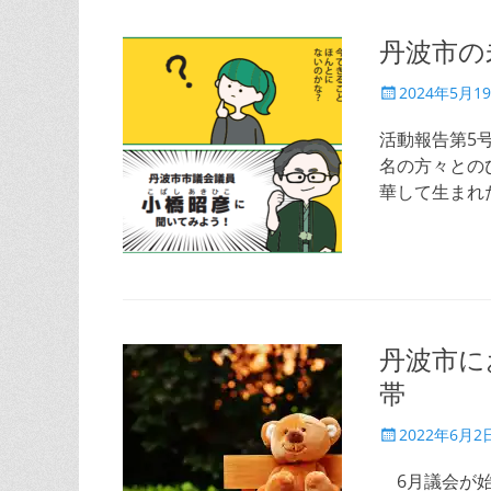
丹波市の
投
2024年5月1
稿
日
活動報告第5
名の方々との
華して生まれ
丹波市に
帯
投
2022年6月2
稿
日
6月議会が始