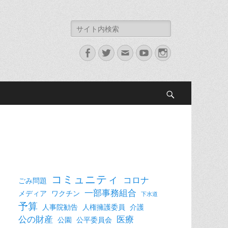
検
索:
Facebook
Twitter
メ
YouTube
Instagram
ー
ル
検
索
コミュニティ
コロナ
ごみ問題
一部事務組合
メディア
ワクチン
下水道
予算
人事院勧告
人権擁護委員
介護
公の財産
医療
公園
公平委員会