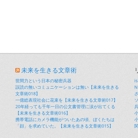
未来を生きる文章術
世間力という日本の秘密兵器
i
誤読の無いコミュニケーションは無い【未来を生きる
文章術018】
一億総表現社会に花束を【未来を生きる文章術017】
20年経っても千年一日の公文書管理に涙が出てくる
【未来を生きる文章術016】
小
携帯電話にカメラ機能がついたあの頃、ぼくたちは
小
「顔」を求めていた。【未来を生きる文章術015】