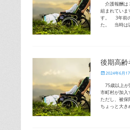
日
介護報酬は３
組まれていま
す。 3年前
た。 当時は
後期高齢
投
2024年6月1
稿
日
75歳以上が
市町村が加入
ただし、被保
ちょっと大き