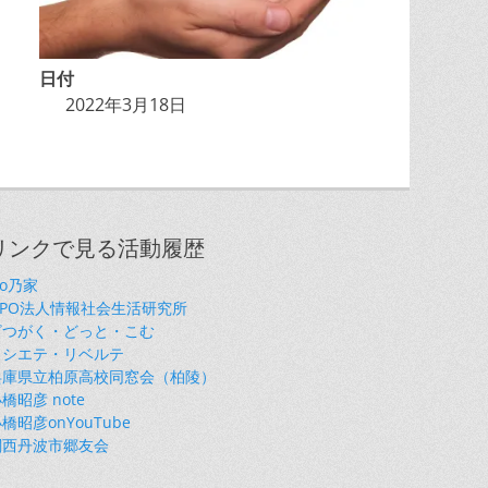
日付
2022年3月18日
リンクで見る活動履歴
so乃家
NPO法人情報社会生活研究所
ざつがく・どっと・こむ
ソシエテ・リベルテ
兵庫県立柏原高校同窓会（柏陵）
橋昭彦 note
橋昭彦onYouTube
関西丹波市郷友会