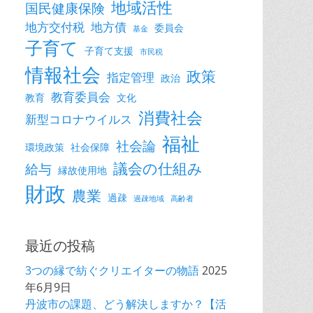
地域活性
国民健康保険
地方交付税
地方債
委員会
基金
子育て
子育て支援
市民税
情報社会
政策
指定管理
政治
教育委員会
教育
文化
消費社会
新型コロナウイルス
福祉
社会論
環境政策
社会保障
議会の仕組み
給与
縁故使用地
財政
農業
過疎
過疎地域
高齢者
最近の投稿
3つの縁で紡ぐクリエイターの物語
2025
年6月9日
丹波市の課題、どう解決しますか？【活