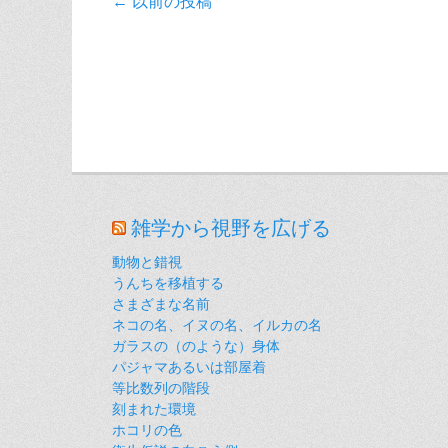
投
←
以前の投稿
稿
ナ
ビ
ゲ
ー
シ
ョ
雑学から視野を広げる
ン
動物と錯視
うんちを移植する
さまざまな名前
ネコの名、イヌの名、イルカの名
ガラスの（のような）身体
パジャマあるいは部屋着
等比数列の階段
刻まれた環境
ホコリの色