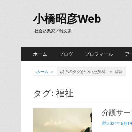
小橋昭彦Web
社会起業家／雑文家
メ
コ
ホーム
ブログ
プロフィール
ア
ン
イ
テ
ン
ン
ホーム
＞
以下のタグがついた投稿: »
福祉
ツ
メ
へ
タグ:
福祉
ニ
ス
キ
ュ
ッ
介護サー
ー
プ
投
2024年6月1
稿