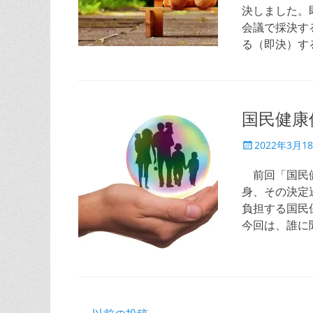
決しました。
会議で採決す
る（即決）す
国民健康
投
2022年3月1
稿
日
前回「国民健
身、その決定
負担する国民
今回は、誰に