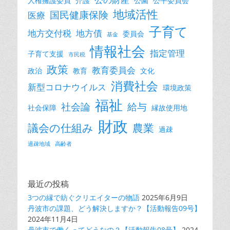
人権擁護委員
介護
公園
公平委員会
地域活性
国民健康保険
医療
子育て
地方交付税
地方債
委員会
基金
情報社会
指定管理
子育て支援
市民税
政策
教育委員会
政治
教育
文化
消費社会
新型コロナウイルス
環境政策
福祉
社会論
給与
社会保障
縁故使用地
財政
議会の仕組み
農業
過疎
過疎地域
高齢者
最近の投稿
3つの縁で紡ぐクリエイターの物語
2025年6月9日
丹波市の課題、どう解決しますか？【活動報告09号】
2024年11月4日
丹波市で働くってどうなの？【活動報告08号】
2024