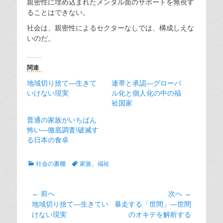
親密性に埋め込まれたメンタル面のサポートを無視す
ることはできない。
社会は、親密性によるセクターなしでは、構成しえな
いのだ。
関連
地域切り捨て―生きて
連帯と承認―グローバ
いけない現実
ル化と個人化の中の福
祉国家
普通の家族がいちばん
怖い―徹底調査!破滅す
る日本の食卓
カ
タ
社会の書棚
家族
、
福祉
テ
グ
ゴ
リ
投
← 前へ
次へ →
ー
前
次
地域切り捨て―生きてい
暴走する「世間」―世間
稿
の
の
けない現実
のオキテを解析する
ナ