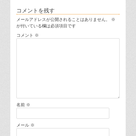
投
投
ビ
稿:
稿:
コメントを残す
ゲ
メールアドレスが公開されることはありません。
※
ー
が付いている欄は必須項目です
シ
コメント
※
ョ
ン
名前
※
メール
※