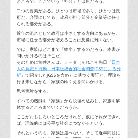
ところで、ここでいう「社会」とは何だろう。
二つの要素がある。ひとつは市場であり、ひとつは政
府だ。介護にしても、政府が担う部分と企業等に任せ
られる部分がある。
近年の流れとして政府は小さくする方向にあるから、
市場に任せる部分が増えることは想像に難くない。
では、家族はどこまで「縮小」するのだろう。本書が
問いかけるのはそこだ。
そのために筒井さんは、データ（それこそ先日『
日本
人の意識と行動―日本版総合的社会調査JGSSによる分
析
』で紹介したJGSSを含め）に基づく実証と、理論を
行き来しながら、家族のゆくえを問いかける。
思考実験をする。
すべての機能を「家族」から脱埋め込みし、家族を解
体するところまでいくだろうか。
ここがおもしろいところだけれど、仮にそれができれ
ば、理論的には公平な社会につながるという。
それというのも、家族は選べない。そして近年問題に