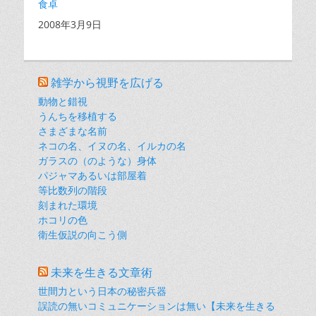
食卓
日付
2008年3月9日
雑学から視野を広げる
動物と錯視
うんちを移植する
さまざまな名前
ネコの名、イヌの名、イルカの名
ガラスの（のような）身体
パジャマあるいは部屋着
等比数列の階段
刻まれた環境
ホコリの色
衛生仮説の向こう側
未来を生きる文章術
世間力という日本の秘密兵器
誤読の無いコミュニケーションは無い【未来を生きる