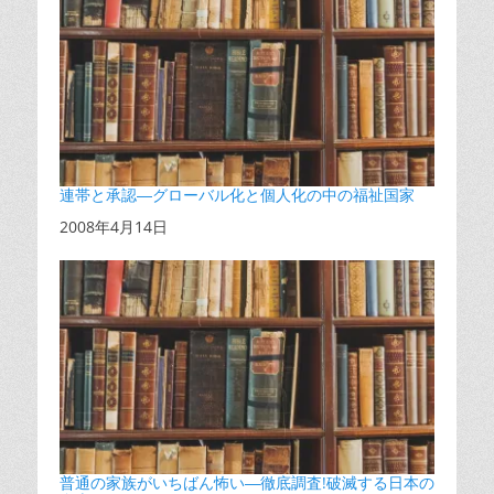
連帯と承認―グローバル化と個人化の中の福祉国家
日付
2008年4月14日
普通の家族がいちばん怖い―徹底調査!破滅する日本の