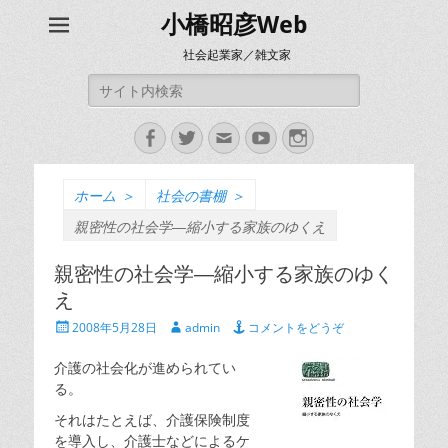
小橋昭彦Web
社会起業家／雑文家
検
索:
Facebook
Twitter
メ
YouTube
Instagram
ー
ル
ホーム
＞
社会の書棚
＞
親密性の社会学―縮小する家族のゆくえ
親密性の社会学―縮小する家族のゆく
え
投
投
2008年5月28日
admin
コメントをどうぞ
稿
稿
日
者
介護の社会化が進められてい
る。
それはたとえば、介護保険制度
を導入し、介護士などによるケ