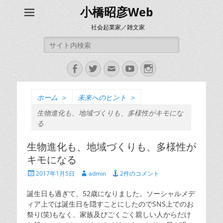
小橋昭彦Web
社会起業家／雑文家
検
索:
Facebook
Twitter
メ
YouTube
Instagram
ー
ル
ホーム
＞
未来へのヒント
＞
生物進化も、地域づくりも、多様性がキモにな
る
生物進化も、地域づくりも、多様性が
キモになる
投
投
2017年1月5日
admin
2件のコメント
稿
稿
日
者
誕生日も過ぎて、52歳になりました。ソーシャルメデ
ィア上では誕生日を隠すことにしたのでSNS上でのお
祭り(笑)もなく、家族及びごくごく親しい人からだけ