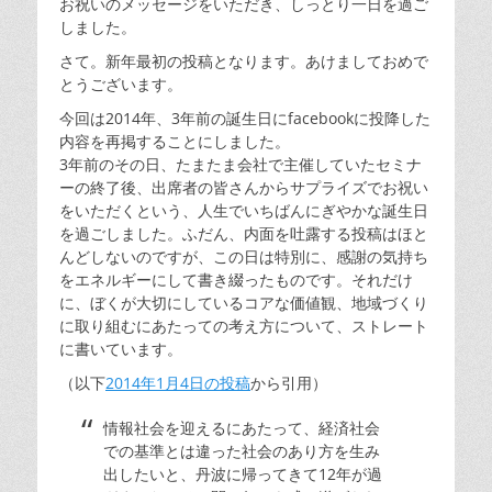
お祝いのメッセージをいただき、しっとり一日を過ご
しました。
さて。新年最初の投稿となります。あけましておめで
とうございます。
今回は2014年、3年前の誕生日にfacebookに投降した
内容を再掲することにしました。
3年前のその日、たまたま会社で主催していたセミナ
ーの終了後、出席者の皆さんからサプライズでお祝い
をいただくという、人生でいちばんにぎやかな誕生日
を過ごしました。ふだん、内面を吐露する投稿はほと
んどしないのですが、この日は特別に、感謝の気持ち
をエネルギーにして書き綴ったものです。それだけ
に、ぼくが大切にしているコアな価値観、地域づくり
に取り組むにあたっての考え方について、ストレート
に書いています。
（以下
2014年1月4日の投稿
から引用）
情報社会を迎えるにあたって、経済社会
での基準とは違った社会のあり方を生み
出したいと、丹波に帰ってきて12年が過