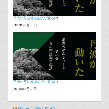
平成の丹波地域を振り返る(2)
日付
2018年8月30日
平成の丹波地域を振り返る(1)
日付
2018年8月29日
雑学から視野を広げる