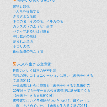
動物と錯視
うんちを移植する
さまざまな名前
ネコの名、イヌの名、イルカの名
ガラスの（のような）身体
パジャマあるいは部屋着
等比数列の階段
刻まれた環境
ホコリの色
衛生仮説の向こう側
未来を生きる文章術
世間力という日本の秘密兵器
誤読の無いコミュニケーションは無い【未来を生きる
文章術018】
一億総表現社会に花束を【未来を生きる文章術017】
20年経っても千年一日の公文書管理に涙が出てくる
【未来を生きる文章術016】
携帯電話にカメラ機能がついたあの頃、ぼくたちは
「顔」を求めていた。【未来を生きる文章術015】