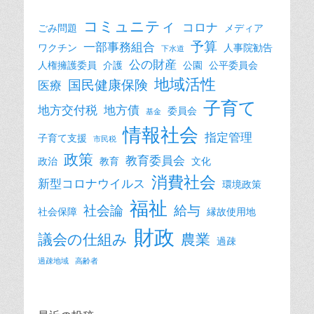
コミュニティ
コロナ
ごみ問題
メディア
予算
一部事務組合
ワクチン
人事院勧告
下水道
公の財産
人権擁護委員
介護
公園
公平委員会
地域活性
国民健康保険
医療
子育て
地方交付税
地方債
委員会
基金
情報社会
指定管理
子育て支援
市民税
政策
教育委員会
政治
教育
文化
消費社会
新型コロナウイルス
環境政策
福祉
社会論
給与
社会保障
縁故使用地
財政
議会の仕組み
農業
過疎
過疎地域
高齢者