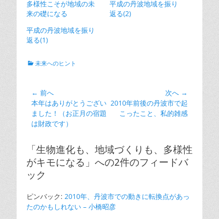
多様性こそが地域の未
平成の丹波地域を振り
来の礎になる
返る(2)
平成の丹波地域を振り
返る(1)
カ
未来へのヒント
テ
ゴ
リ
投
← 前へ
次へ →
ー
前
次
本年はありがとうござい
2010年前後の丹波市で起
稿
の
の
ました！（お正月の宿題
こったこと、私的雑感
ナ
投
投
は財政です）
ビ
稿:
稿:
ゲ
「生物進化も、地域づくりも、多様性
ー
がキモになる」への2件のフィードバ
シ
ック
ョ
ン
ピンバック:
2010年、丹波市での動きに転換点があっ
たのかもしれない – 小橋昭彦