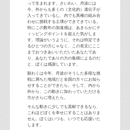
って生まれます。さいわい、丹波には
今、外からも多くの（文化的）遺伝子が
入ってきているし、内でも異種の組み合
わせに挑戦する土壌ができてきている。
特にこの数年の加速感は、あきらかにテ
ィッピングポイントを超えた気がしま
す。理論がいうように、それは特定でき
るひとつの力じゃなく、この長文にここ
までおつきあいいただいたあなたであ
り、あなたでありの力の集積によるのだ
と、ぼくは感謝しています。
願わくは今年、丹波がそうした多様な挑
戦に満ちた地域だと全国の方々にお知ら
せすることができたら。そして、内から
外から、この動きに加わっていただける
方がさらに増えたら。
そんな動きに少しでも貢献できるなら、
これほどぼくを幸せにすることはありま
せん。ぼくはいつも、いつでも応援いた
します。