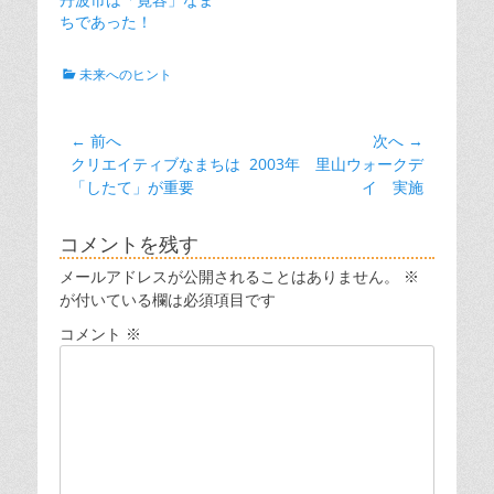
ちであった！
カ
未来へのヒント
テ
ゴ
リ
投
← 前へ
次へ →
ー
前
次
クリエイティブなまちは
2003年 里山ウォークデ
稿
の
の
「したて」が重要
イ 実施
ナ
投
投
ビ
稿:
稿:
コメントを残す
ゲ
メールアドレスが公開されることはありません。
※
ー
が付いている欄は必須項目です
シ
コメント
※
ョ
ン