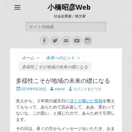
小橋昭彦Web
社会起業家／雑文家
検
索:
Facebook
Twitter
メ
YouTube
Instagram
ー
ル
ホーム
＞
未来へのヒント
＞
多様性こそが地域の未来の礎になる
多様性こそが地域の未来の礎になる
投
投
2016年9月26日
admin
コメントをどうぞ
稿
稿
日
者
友人から、２年前の誕生日に
ぼくが書いた投稿
を教え
てもらって、あらためて読み返して、ああ、変わって
ないな、この思い、と感じたので、あらためて引用し
ます。
その日は、多くの方からメッセージをいただき、おま