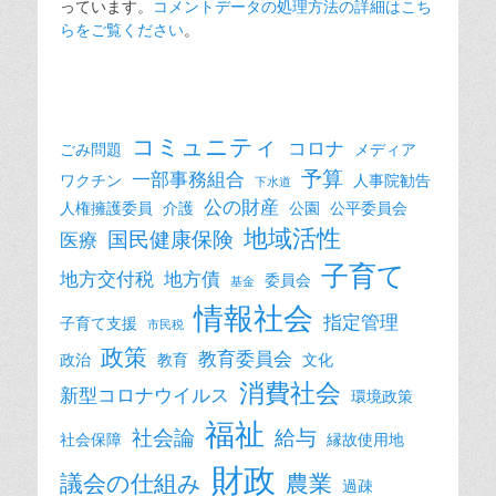
っています。
コメントデータの処理方法の詳細はこち
らをご覧ください
。
コミュニティ
コロナ
ごみ問題
メディア
予算
一部事務組合
ワクチン
人事院勧告
下水道
公の財産
人権擁護委員
介護
公園
公平委員会
地域活性
国民健康保険
医療
子育て
地方交付税
地方債
委員会
基金
情報社会
指定管理
子育て支援
市民税
政策
教育委員会
政治
教育
文化
消費社会
新型コロナウイルス
環境政策
福祉
社会論
給与
社会保障
縁故使用地
財政
議会の仕組み
農業
過疎