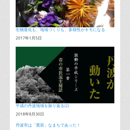
生物進化も、地域づくりも、多様性がキモになる
日付
2017年1月5日
平成の丹波地域を振り返る(2)
日付
2018年8月30日
丹波市は「寛容」なまちであった！