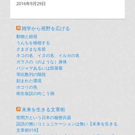
日付
2016年9月29日
雑学から視野を広げる
動物と錯視
うんちを移植する
さまざまな名前
ネコの名、イヌの名、イルカの名
ガラスの（のような）身体
パジャマあるいは部屋着
等比数列の階段
刻まれた環境
ホコリの色
衛生仮説の向こう側
未来を生きる文章術
世間力という日本の秘密兵器
誤読の無いコミュニケーションは無い【未来を生きる
文章術018】