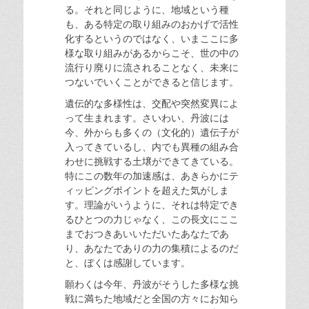
る。それと同じように、地域という種
も、ある特定の取り組みのおかげで活性
化するというのではなく、いまここに多
様な取り組みがあるからこそ、世の中の
流行り廃りに流されることなく、未来に
つないでいくことができると信じます。
遺伝的な多様性は、交配や突然変異によ
って生まれます。さいわい、丹波には
今、外からも多くの（文化的）遺伝子が
入ってきているし、内でも異種の組み合
わせに挑戦する土壌ができてきている。
特にこの数年の加速感は、あきらかにテ
ィッピングポイントを超えた気がしま
す。理論がいうように、それは特定でき
るひとつの力じゃなく、この長文にここ
までおつきあいいただいたあなたであ
り、あなたでありの力の集積によるのだ
と、ぼくは感謝しています。
願わくは今年、丹波がそうした多様な挑
戦に満ちた地域だと全国の方々にお知ら