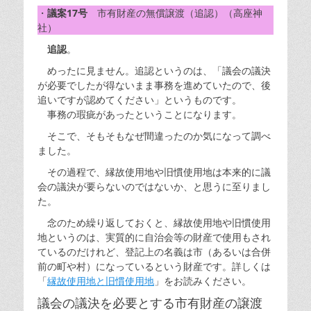
・
議案17号
市有財産の無償譲渡（追認）（高座神
社）
追認
。
めったに見ません。追認というのは、「議会の議決
が必要でしたが得ないまま事務を進めていたので、後
追いですが認めてください」というものです。
事務の瑕疵があったということになります。
そこで、そもそもなぜ間違ったのか気になって調べ
ました。
その過程で、縁故使用地や旧慣使用地は本来的に議
会の議決が要らないのではないか、と思うに至りまし
た。
念のため繰り返しておくと、縁故使用地や旧慣使用
地というのは、実質的に自治会等の財産で使用もされ
ているのだけれど、登記上の名義は市（あるいは合併
前の町や村）になっているという財産です。詳しくは
「
縁故使用地と旧慣使用地
」をお読みください。
議会の議決を必要とする市有財産の譲渡