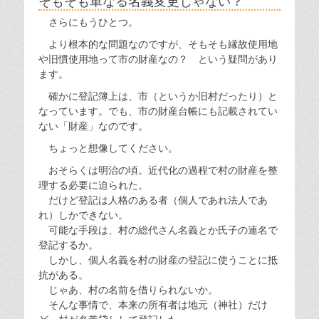
そもそも単なる名義変更じゃない？
さらにもうひとつ。
より根本的な問題なのですが、そもそも縁故使用地
や旧慣使用地って市の財産なの？ という疑問があり
ます。
確かに登記簿上は、市（というか旧村だったり）と
なっています。でも、市の財産台帳にも記載されてい
ない「財産」なのです。
ちょっと想像してください。
おそらくは明治の頃。近代化の過程で村の財産を整
理する必要に迫られた。
だけど登記は人格のある者（個人であれ法人であ
れ）しかできない。
可能な手段は、村の総代さん名義とか氏子の連名で
登記するか。
しかし、個人名義を村の財産の登記に使うことに抵
抗がある。
じゃあ、村の名前を借りられないか。
そんな事情で、本来の所有者は地元（神社）だけ