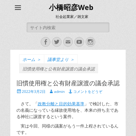
小橋昭彦Web
社会起業家／雑文家
検
索:
Facebook
Twitter
メ
YouTube
Instagram
ー
ル
ホーム
＞
議事堂より
＞
旧慣使用権と公有財産譲渡の議会承認
旧慣使用権と公有財産譲渡の議会承認
投
投
2022年3月2日
admin
コメントをどうぞ
稿
稿
日
者
さて。「
政教分離と目的効果基準
」で検討した、市
の名義になっている縁故使用地を、本来の持ち主であ
る神社に譲渡するという案件。
実は今回、同様の議案がもう一件上程されているん
です。