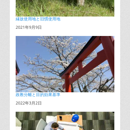
縁故使用地と旧慣使用地
日付
2021年9月9日
政教分離と目的効果基準
日付
2022年3月2日