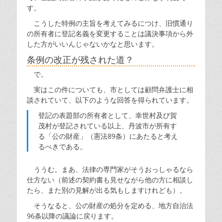
す。
こうした特例の主旨を考えてみるにつけ、旧慣通り
の所有者に登記名義を変更することは議決事項から外
した方がいいんじゃないかなと思います。
条例の改正が残された道？
で。
実はこの件についても、市としては顧問弁護士に相
談されていて、以下のような回答を得られています。
登記の表題部の所有者として、幸世村及び賀
茂村が登記されている以上、丹波市が所有す
る「公の財産」（憲法89条）にあたると考え
るべきである。
ううむ。まあ、法律の専門家がそうおっしゃるなら
仕方ない（前述の契約書も見せながら他の方に相談し
たら、また別の見解が出る気もしますけれども）。
そうなると、公の財産の処分を定める、地方自治法
96条以降の議論に戻ります。