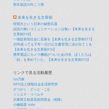
衛生仮説の向こう側
未来を生きる文章術
世間力という日本の秘密兵器
誤読の無いコミュニケーションは無い【未来を生きる
文章術018】
一億総表現社会に花束を【未来を生きる文章術017】
20年経っても千年一日の公文書管理に涙が出てくる
【未来を生きる文章術016】
携帯電話にカメラ機能がついたあの頃、ぼくたちは
「顔」を求めていた。【未来を生きる文章術015】
リンクで見る活動履歴
iso乃家
NPO法人情報社会生活研究所
ざつがく・どっと・こむ
ソシエテ・リベルテ
兵庫県立柏原高校同窓会（柏陵）
小橋昭彦 note