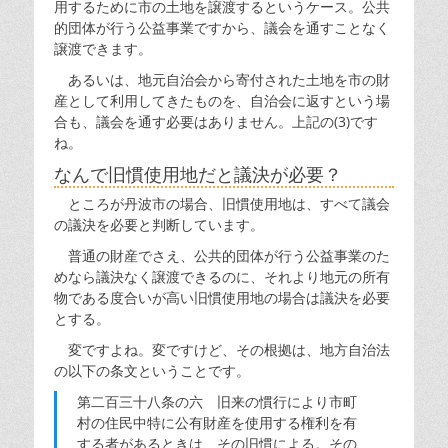
用するために市の土地を譲渡するというケース。公共
的団体が行う公益事業ですから、議会を通すことなく
譲渡できます。
あるいは、地元自治会から寄付された土地を市の財
産として利用してきたものを、自治会に返すという場
合も、議会を通す必要はありません。上記の(3)です
ね。
なんで旧慣使用地だと議決が必要？
ところが丹波市の場合、旧慣使用地は、すべて議会
の議決を必要と判断しています。
普通の財産でさえ、公共的団体が行う公益事業のた
めなら議決なく譲渡できるのに、それより地元の所有
物である度合いが高い旧慣使用地の場合は議決を必要
とする。
変ですよね。変ですけど、その根拠は、地方自治法
の以下の条文ということです。
第二百三十八条の六 旧来の慣行により市町
村の住民中特に公有財産を使用する権利を有
する者があるときは、その旧慣による。その