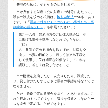
整理のために、そもそもの話をします。
市が所有する財産（公の財産）の処分にあたって、
議会の議決を求める根拠は、
地方自治法
の96条にあり
ます。（「
議会に付さなくてはならない事件たち－事
故繰越の話も少し－
」も参照ください。）
第九十六条 普通地方公共団体の議会は、次
に掲げる事件を議決しなければならない。
（略）
六 条例で定める場合を除くほか、財産を交
換し、出資の目的とし、若しくは支払手段と
して使用し、又は適正な対価なくしてこれを
譲渡し、若しくは貸し付けること。
市の財産を交換したり、安売りしたり、譲渡した
り、貸し付けたりするときは議会の承認を得なくては
なりません。
ただ「条例で定める場合を除く」とありますね。こ
れら行為のすべてではなく、議決を必要としないケー
スを条例で定めることができます。