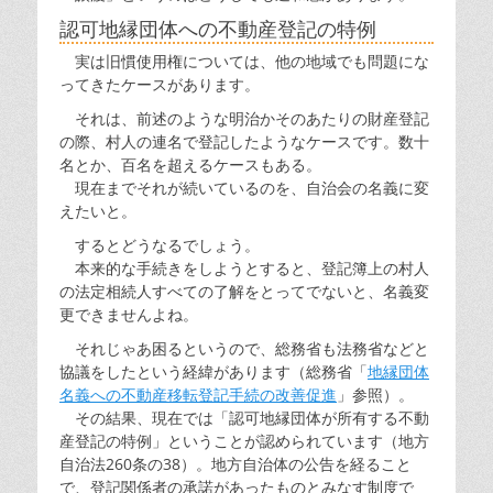
認可地縁団体への不動産登記の特例
実は旧慣使用権については、他の地域でも問題にな
ってきたケースがあります。
それは、前述のような明治かそのあたりの財産登記
の際、村人の連名で登記したようなケースです。数十
名とか、百名を超えるケースもある。
現在までそれが続いているのを、自治会の名義に変
えたいと。
するとどうなるでしょう。
本来的な手続きをしようとすると、登記簿上の村人
の法定相続人すべての了解をとってでないと、名義変
更できませんよね。
それじゃあ困るというので、総務省も法務省などと
協議をしたという経緯があります（総務省「
地縁団体
名義への不動産移転登記手続の改善促進
」参照）。
その結果、現在では「認可地縁団体が所有する不動
産登記の特例」ということが認められています（地方
自治法260条の38）。地方自治体の公告を経ること
で、登記関係者の承諾があったものとみなす制度で