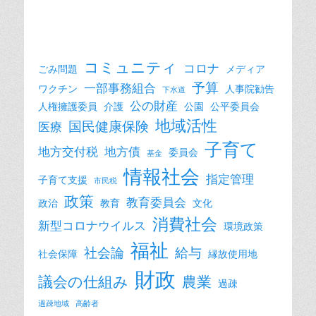
コミュニティ
コロナ
ごみ問題
メディア
予算
一部事務組合
ワクチン
人事院勧告
下水道
公の財産
人権擁護委員
介護
公園
公平委員会
地域活性
国民健康保険
医療
子育て
地方交付税
地方債
委員会
基金
情報社会
指定管理
子育て支援
市民税
政策
教育委員会
政治
教育
文化
消費社会
新型コロナウイルス
環境政策
福祉
社会論
給与
社会保障
縁故使用地
財政
議会の仕組み
農業
過疎
過疎地域
高齢者