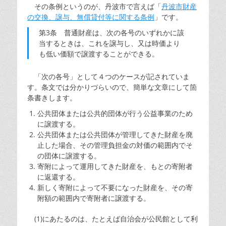
その条例というのが、丹波市で言えば「
丹波市財産
の交換、譲与、無償貸付等に関する条例
」です。
第3条 普通財産は、次の各号のいずれかに該
当するときは、これを譲与し、又は時価より
も低い価額で譲渡することができる。
「次の各号」として４つのケースが記されていま
す。条文では分かりづらいので、簡単な文章にして箇
条書きします。
公共団体または公共的団体が行う公益事業のため
に譲渡する。
公共団体または公共団体が管理してきた財産を廃
止した場合、その管理負担金の対価の範囲内でそ
の団体に譲渡する。
寄附によって運用してきた財産を、もとの寄附者
に返還する。
新しく寄附によって不要になった財産を、その寄
附額の範囲内で寄附者に譲渡する。
(1)にあたるのは、たとえば自治会が公民館として利