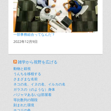
一部事務組合ってなんだ？
日付
2022年12月9日
雑学から視野を広げる
動物と錯視
うんちを移植する
さまざまな名前
ネコの名、イヌの名、イルカの名
ガラスの（のような）身体
パジャマあるいは部屋着
等比数列の階段
刻まれた環境
ホコリの色