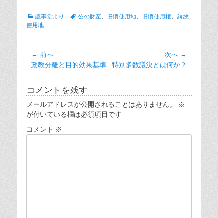
カ
タ
議事堂より
公の財産
、
旧慣使用地
、
旧慣使用権
、
縁故
テ
グ
使用地
ゴ
リ
ー
投
← 前へ
次へ →
前
次
政教分離と目的効果基準
特別多数議決とは何か？
稿
の
の
ナ
投
投
コメントを残す
ビ
稿:
稿:
メールアドレスが公開されることはありません。
※
ゲ
が付いている欄は必須項目です
ー
コメント
※
シ
ョ
ン