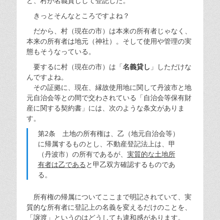
ど、村が名義貸しして登記した。
きっとそんなところですよね？
だから、村（現在の市）は本来の所有者じゃなく、
本来の所有者は地元（神社）。そして使用や管理の実
態もそうなっている。
要するに村（現在の市）は「
名義貸し
」しただけな
んですよね。
その証拠に、現在、縁故使用地に関して丹波市と地
元自治会等との間で交わされている「自治会等保有財
産に関する契約書」には、次のような条文がありま
す。
第2条 土地の所有権は、乙（地元自治会等）
に帰属するものとし、不動産登記法上は、甲
（丹波市）の所有であるが、
実質的な土地所
有者は乙である
と甲乙双方確認するものであ
る。
所有権の帰属についてここまで明記されていて、実
質的な所有者に登記上の名義を変えるだけのことを、
「譲渡」というのはどうしても違和感があります。