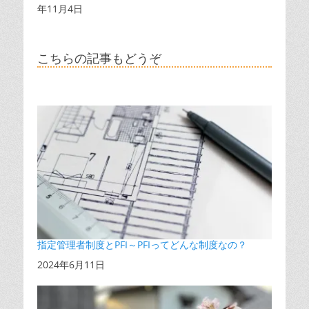
年11月4日
こちらの記事もどうぞ
指定管理者制度とPFI～PFIってどんな制度なの？
日付
2024年6月11日