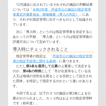
12月議会に出されているそれぞれの施設の判断結果
については「
令和2年度 丹波市公の施設の指定管理
者選定評価委員会 開催概要（導入の判定）
」にあ
り、それぞれ指定管理に出すべきものとして結論され
ています。
次に「導入時」というのは指定管理者を決定するに
あたっての手順、「導入後」というのは指定管理後の
評価方法について定めています。
導入時にチェックされること
指定管理者の指定は、「
丹波市公の施設の指定管理
者の指定手続等に関する条例
」に基づきます。
ただし
第3条を適用して公募
の上審査して決定する
のか、
第4条の特例
として「市が出資等をしている法
人又は地域の活性化を図ることを目的として設立され
た団体」を特定して指定するのかという違いがありま
す。
今回で言えば、以下の３つの施設が第3条による公
募がかけられました。カッコ内はおよその指定管理料
です（初年度）。