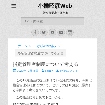
小橋昭彦Web
社会起業家／雑文家
検
索:
Facebook
Twitter
メ
YouTube
Instagram
ー
ル
ホーム
＞
行政の仕組み
＞
指定管理者制度について考える
指定管理者制度について考える
投
投
2020年12月16日
admin
1件のコメント
稿
稿
日
者
この12月議会に提出されている議案の紹介、今回は
指定管理者制度について。というのは16施設（議案）
と今回多く出てきているのです。
この機会にまとめておこうかと。
指定管理者制度って何？