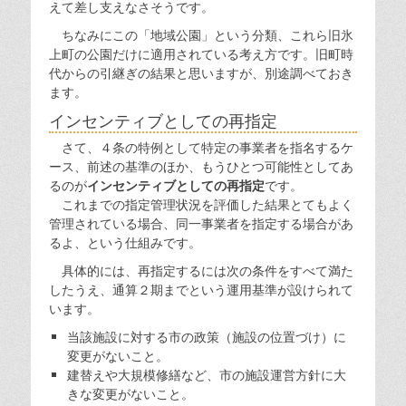
えて差し支えなさそうです。
ちなみにこの「地域公園」という分類、これら旧氷
上町の公園だけに適用されている考え方です。旧町時
代からの引継ぎの結果と思いますが、別途調べておき
ます。
インセンティブとしての再指定
さて、４条の特例として特定の事業者を指名するケ
ース、前述の基準のほか、もうひとつ可能性としてあ
るのが
インセンティブとしての再指定
です。
これまでの指定管理状況を評価した結果とてもよく
管理されている場合、同一事業者を指定する場合があ
るよ、という仕組みです。
具体的には、再指定するには次の条件をすべて満た
したうえ、通算２期までという運用基準が設けられて
います。
当該施設に対する市の政策（施設の位置づけ）に
変更がないこと。
建替えや大規模修繕など、市の施設運営方針に大
きな変更がないこと。