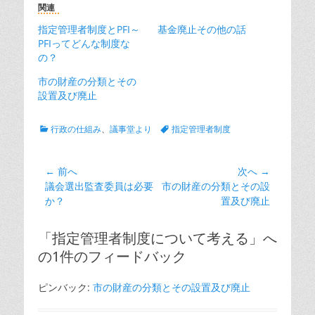
関連
指定管理者制度とPFI～
基金廃止その他の話
PFIってどんな制度な
の？
市の財産の分類とその
設置及び廃止
カ
タ
行政の仕組み
、
議事堂より
指定管理者制度
テ
グ
ゴ
リ
投
← 前へ
次へ →
ー
前
次
議会選出監査委員は必要
市の財産の分類とその設
稿
の
の
か？
置及び廃止
ナ
投
投
ビ
稿:
稿:
「指定管理者制度について考える」へ
ゲ
の1件のフィードバック
ー
シ
ピンバック:
市の財産の分類とその設置及び廃止
ョ