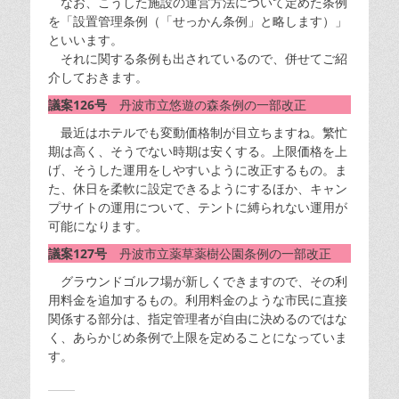
なお、こうした施設の運営方法について定めた条例
を「設置管理条例（「せっかん条例」と略します）」
といいます。
それに関する条例も出されているので、併せてご紹
介しておきます。
議案126号
丹波市立悠遊の森条例の一部改正
最近はホテルでも変動価格制が目立ちますね。繁忙
期は高く、そうでない時期は安くする。上限価格を上
げ、そうした運用をしやすいように改正するもの。ま
た、休日を柔軟に設定できるようにするほか、キャン
プサイトの運用について、テントに縛られない運用が
可能になります。
議案127号
丹波市立薬草薬樹公園条例の一部改正
グラウンドゴルフ場が新しくできますので、その利
用料金を追加するもの。利用料金のような市民に直接
関係する部分は、指定管理者が自由に決めるのではな
く、あらかじめ条例で上限を定めることになっていま
す。