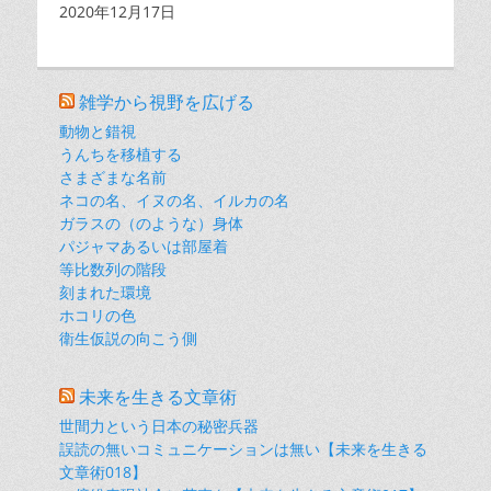
日付
2020年12月17日
雑学から視野を広げる
動物と錯視
うんちを移植する
さまざまな名前
ネコの名、イヌの名、イルカの名
ガラスの（のような）身体
パジャマあるいは部屋着
等比数列の階段
刻まれた環境
ホコリの色
衛生仮説の向こう側
未来を生きる文章術
世間力という日本の秘密兵器
誤読の無いコミュニケーションは無い【未来を生きる
文章術018】