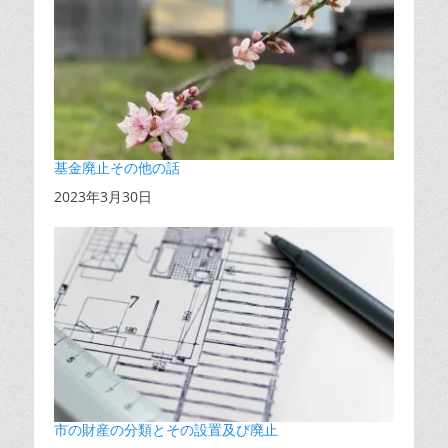
基金廃止その他の話
日付
2023年3月30日
市の財産の分類とその設置及び廃止