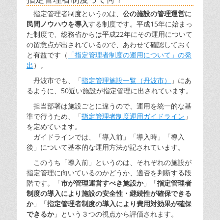
指定管理者制度というのは、
公の施設の管理運営に
民間ノウハウを導入
する制度です。平成15年に始まっ
た制度で、総務省からは平成22年にその運用について
の留意点が出されているので、あわせて確認しておく
と有益です（
「指定管理者制度の運用について」の発
出
）。
丹波市でも、「
指定管理施設一覧（丹波市）
」にあ
るように、50近い施設が指定管理に出されています。
担当部署は施設ごとに違うので、運用を統一的な基
準で行うため、「
指定管理者制度運用ガイドライン
」
を定めています。
ガイドラインでは、「導入前」「導入時」「導入
後」について基本的な運用方法が記されています。
このうち「導入前」というのは、それぞれの施設が
指定管理に向いているのかどうか、適否を判断する段
階です。「
市が管理運営すべき施設か
」「
指定管理者
制度の導入により施設の安全性・継続性が確保できる
か
」「
指定管理者制度の導入により費用対効果が確保
できるか
」という３つの視点から評価されます。