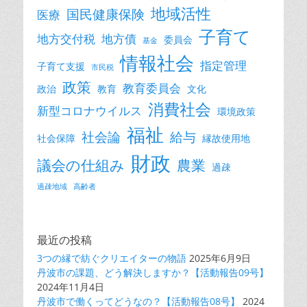
地域活性
国民健康保険
医療
子育て
地方交付税
地方債
委員会
基金
情報社会
指定管理
子育て支援
市民税
政策
教育委員会
政治
教育
文化
消費社会
新型コロナウイルス
環境政策
福祉
社会論
給与
社会保障
縁故使用地
財政
議会の仕組み
農業
過疎
過疎地域
高齢者
最近の投稿
3つの縁で紡ぐクリエイターの物語
2025年6月9日
丹波市の課題、どう解決しますか？【活動報告09号】
2024年11月4日
丹波市で働くってどうなの？【活動報告08号】
2024