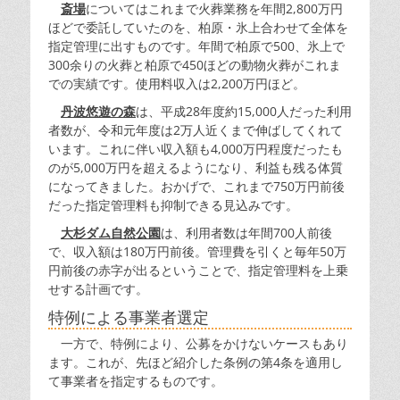
斎場
についてはこれまで火葬業務を年間2,800万円
ほどで委託していたのを、柏原・氷上合わせて全体を
指定管理に出すものです。年間で柏原で500、氷上で
300余りの火葬と柏原で450ほどの動物火葬がこれま
での実績です。使用料収入は2,200万円ほど。
丹波悠遊の森
は、平成28年度約15,000人だった利用
者数が、令和元年度は2万人近くまで伸ばしてくれて
います。これに伴い収入額も4,000万円程度だったも
のが5,000万円を超えるようになり、利益も残る体質
になってきました。おかげで、これまで750万円前後
だった指定管理料も抑制できる見込みです。
大杉ダム自然公園
は、利用者数は年間700人前後
で、収入額は180万円前後。管理費を引くと毎年50万
円前後の赤字が出るということで、指定管理料を上乗
せする計画です。
特例による事業者選定
一方で、特例により、公募をかけないケースもあり
ます。これが、先ほど紹介した条例の第4条を適用し
て事業者を指定するものです。