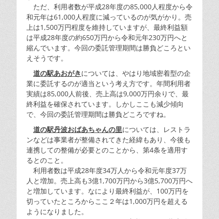
ただ、利用者数が平成28年度の85,000人程度から令
和元年は61,000人程度に減っているのが気がかり。売
上は1,500万円程度を維持していますが、最終利益額
は平成28年度の約650万円から令和元年230万円へと
縮んでいます。今回の委託管理期間は勝負どころとい
えそうです。
道の駅あおがき
については、やはり地域密着型の企
業に委託するのが適当という考え方です。年間利用者
実績は85,000人前後、売上高は9,000万円余りで、最
終利益を確保されています。しかしここも減少傾向
で、今回の委託管理期間は勝負どころですね。
道の駅丹波おばあちゃんの里
については、レストラ
ンなどは事業者が整備されてきた経緯もあり、今後も
連携しての整備が必要とのことから、第4条を適用す
るとのこと。
利用者数は平成28年度34万人から令和元年度37万
人と増加。売上高も3億1,700万円から3億5,700万円へ
と増加しています。なにより最終利益が、100万円を
切っていたところからここ２年は1,000万円を超える
ようになりました。