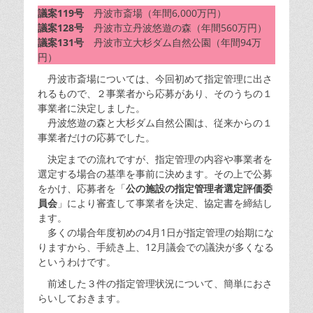
議案119号
丹波市斎場（年間6,000万円）
議案128号
丹波市立丹波悠遊の森（年間560万円）
議案131号
丹波市立大杉ダム自然公園（年間94万
円）
丹波市斎場については、今回初めて指定管理に出さ
れるもので、２事業者から応募があり、そのうちの１
事業者に決定しました。
丹波悠遊の森と大杉ダム自然公園は、従来からの１
事業者だけの応募でした。
決定までの流れですが、指定管理の内容や事業者を
選定する場合の基準を事前に決めます。その上で公募
をかけ、応募者を「
公の施設の指定管理者選定評価委
員会
」により審査して事業者を決定、協定書を締結し
ます。
多くの場合年度初めの4月1日が指定管理の始期にな
りますから、手続き上、12月議会での議決が多くなる
というわけです。
前述した３件の指定管理状況について、簡単におさ
らいしておきます。