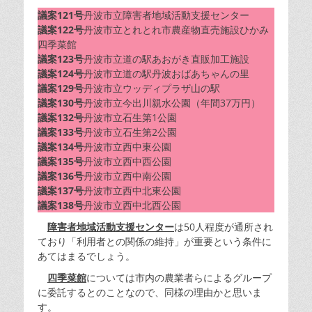
議案121号
丹波市立障害者地域活動支援センター
議案122号
丹波市立とれとれ市農産物直売施設ひかみ
四季菜館
議案123号
丹波市立道の駅あおがき直販加工施設
議案124号
丹波市立道の駅丹波おばあちゃんの里
議案129号
丹波市立ウッディプラザ山の駅
議案130号
丹波市立今出川親水公園（年間37万円）
議案132号
丹波市立石生第1公園
議案133号
丹波市立石生第2公園
議案134号
丹波市立西中東公園
議案135号
丹波市立西中西公園
議案136号
丹波市立西中南公園
議案137号
丹波市立西中北東公園
議案138号
丹波市立西中北西公園
障害者地域活動支援センター
は50人程度が通所され
ており「利用者との関係の維持」が重要という条件に
あてはまるでしょう。
四季菜館
については市内の農業者らによるグループ
に委託するとのことなので、同様の理由かと思いま
す。