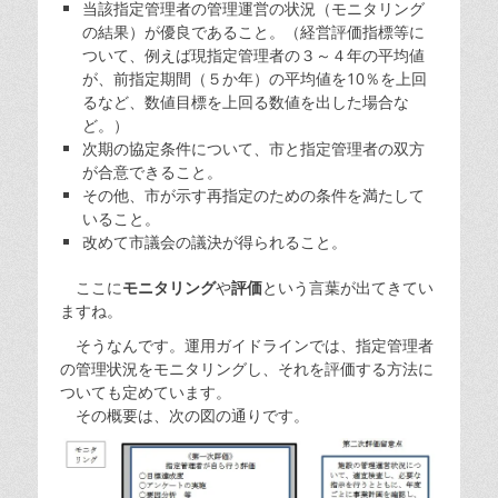
当該指定管理者の管理運営の状況（モニタリング
の結果）が優良であること。（経営評価指標等に
ついて、例えば現指定管理者の３～４年の平均値
が、前指定期間（５か年）の平均値を10％を上回
るなど、数値目標を上回る数値を出した場合な
ど。）
次期の協定条件について、市と指定管理者の双方
が合意できること。
その他、市が示す再指定のための条件を満たして
いること。
改めて市議会の議決が得られること。
ここに
モニタリング
や
評価
という言葉が出てきてい
ますね。
そうなんです。運用ガイドラインでは、指定管理者
の管理状況をモニタリングし、それを評価する方法に
ついても定めています。
その概要は、次の図の通りです。