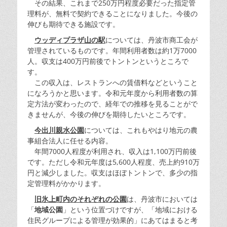
その結果、これまで250万円程度必要だった指定管
理料が、無料で契約できることになりました。今後の
伸びも期待できる施設です。
ウッディプラザ山の駅
については、丹波市商工会が
管理されているものです。年間利用者数は約1万7000
人。収支は400万円前後でトントンというところで
す。
この収入は、レストランへの賃借料などということ
になろうかと思います。令和元年度から利用者数の算
定方法が変わったので、経年での推移を見ることがで
きませんが、今後の伸びを期待したいところです。
今出川親水公園
については、これもやはり地元の農
事組合法人に任せる内容。
年間7000人程度が利用され、収入は1,100万円前後
です。ただし令和元年度は5,600人程度、売上約910万
円と減少しました。収支はほぼトントンで、多少の指
定管理料がかかります。
旧氷上町内のそれぞれの公園
は、丹波市においては
「
地域公園
」という位置づけですが、「地域における
住民グループによる管理が効果的」にあてはまると考