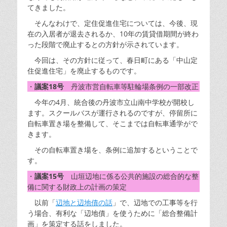
てきました。
そんなわけで、定住促進住宅については、今後、現
在の入居者が退去されるか、10年の賃貸借期間が終わ
った段階で廃止するとの方針が示されています。
今回は、その方針に従って、春日町にある「中山定
住促進住宅」を廃止するものです。
・
議案18号
丹波市営自転車等駐輪場条例の一部改正
今年の4月、統合後の丹波市立山南中学校が開校し
ます。スクールバスが運行されるのですが、停留所に
自転車置き場を整備して、そこまでは自転車通学がで
きます。
その自転車置き場を、条例に追加するということで
す。
・
議案15号
山垣辺地に係る公共的施設の総合的な整
備に関する財政上の計画の策定
以前「
辺地と辺地債の話
」で、辺地での工事等を行
う場合、有利な「辺地債」を使うために「総合整備計
画」を策定する話をしました。