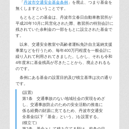
「
丹波市交通安全基金条例
」を廃止、つまり基金を
無くしますということです。
もともとこの基金は、丹波市立春日自動車教習所が
平成20年10月に民営化された際、教習所の特別会計に
残されていた余剰金の一部をもとに設立された基金で
す。
以来、交通安全教室や高齢者運転免許自主返納支援
事業などを行うため、毎年400万円程度を一般会計に
繰り入れて利用されてきました。しかし、それも令和
4年度末に基金残高が尽きたことから、廃止されるも
のです。
条例にある基金の設置目的及び積立基準は次の通り
です。
(設置)
第1条 交通事故のない地域社会の実現をめざ
し、交通事故防止のための安全活動の推進に
係る経費の財源に充てるため、丹波市交通安
全基金(以下「基金」という。)を設置する。
(積立て)
第2条 基金として積み立てる額は、前条の目