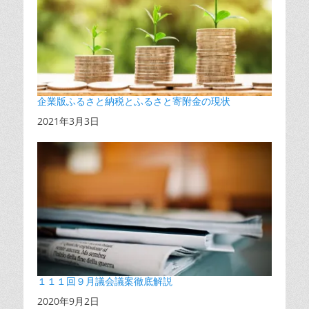
企業版ふるさと納税とふるさと寄附金の現状
日付
2021年3月3日
１１１回９月議会議案徹底解説
日付
2020年9月2日