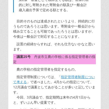
的に対し寄附された寄附金の額及び一般会計
歳入歳出予算で定める額とする。
目的そのものは達成されたというより、持続的に行
うものであろうとは思います。寄附金や一般会計から
積み立てることも可能であったろうとは思いますが、
今後は一般会計で対応することになります。
設置の経緯からすれば、それも仕方ないかなと思い
ます。
・
議案25号
丹波市立農の学校に係る指定管理者の指
定
農の学校の指定管理者を指定するもの。
指定管理制度については、「
指定管理者制度につい
て考える
」で述べました。4月からの指定について、
12月議会で議案としてあがることが多いと記していま
す。
今回、3月議会で、指定期間は来年の4月1日から
と、ずいぶん早い提案です。