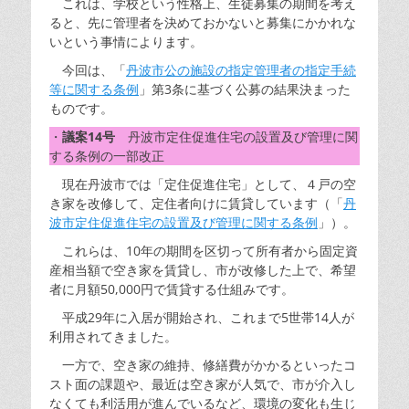
これは、学校という性格上、生徒募集の期間を考え
ると、先に管理者を決めておかないと募集にかかれな
いという事情によります。
今回は、「
丹波市公の施設の指定管理者の指定手続
等に関する条例
」第3条に基づく公募の結果決まった
ものです。
・
議案14号
丹波市定住促進住宅の設置及び管理に関
する条例の一部改正
現在丹波市では「定住促進住宅」として、４戸の空
き家を改修して、定住者向けに賃貸しています（「
丹
波市定住促進住宅の設置及び管理に関する条例
」）。
これらは、10年の期間を区切って所有者から固定資
産相当額で空き家を賃貸し、市が改修した上で、希望
者に月額50,000円で賃貸する仕組みです。
平成29年に入居が開始され、これまで5世帯14人が
利用されてきました。
一方で、空き家の維持、修繕費がかかるといったコ
スト面の課題や、最近は空き家が人気で、市が介入し
なくても利活用が進んでいるなど、環境の変化も生じ