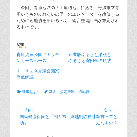
今回、青垣地域の「山垣辺地」にある「丹波市立青
垣いきものふれあいの里」のエレベーターを改修する
ために辺地債を用いるべく、総合整備計画が策定され
るものです。
関連
青垣児童公園にキッチ
企業版ふるさと納税と
ンカースペース
ふるさと寄附金の現状
１１１回９月議会議案
徹底解説
カ
タ
議事堂より
基金
、
指定管理
、
辺地債
テ
グ
ゴ
リ
投
← 前へ
次へ →
ー
前
次
国民健康保険と「相互扶
繰越明許費計算書ってど
稿
の
の
助」
んなもの？
ナ
投
投
ビ
稿:
稿: