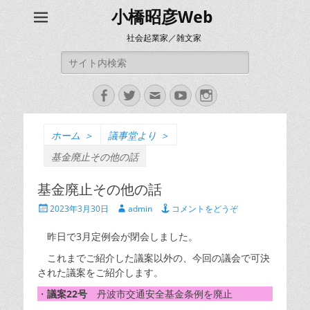
小橋昭彦Web
社会起業家／雑文家
検
索:
Facebook
Twitter
メ
YouTube
Instagram
ー
ル
ホーム
＞
議事堂より
＞
基金廃止その他の話
基金廃止その他の話
投
投
2023年3月30日
admin
コメントをどうぞ
稿
稿
日
者
昨日で3月定例会が閉会しました。
これまでご紹介した議案以外の、今回の議会で可決
された議案をご紹介します。
・
議案22号
丹波市交通安全基金条例を廃止