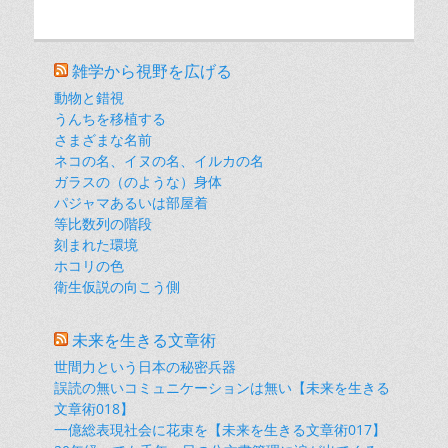
雑学から視野を広げる
動物と錯視
うんちを移植する
さまざまな名前
ネコの名、イヌの名、イルカの名
ガラスの（のような）身体
パジャマあるいは部屋着
等比数列の階段
刻まれた環境
ホコリの色
衛生仮説の向こう側
未来を生きる文章術
世間力という日本の秘密兵器
誤読の無いコミュニケーションは無い【未来を生きる
文章術018】
一億総表現社会に花束を【未来を生きる文章術017】