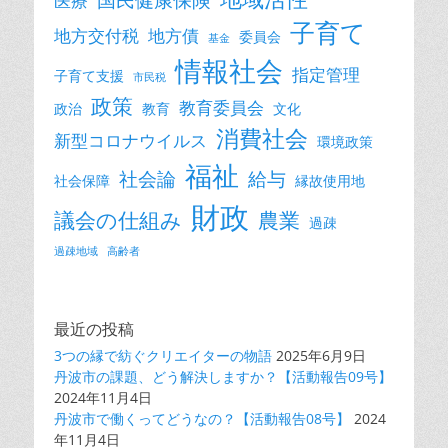
医療
子育て
地方交付税
地方債
委員会
基金
情報社会
指定管理
子育て支援
市民税
政策
教育委員会
政治
教育
文化
消費社会
新型コロナウイルス
環境政策
福祉
社会論
給与
社会保障
縁故使用地
財政
議会の仕組み
農業
過疎
過疎地域
高齢者
最近の投稿
3つの縁で紡ぐクリエイターの物語
2025年6月9日
丹波市の課題、どう解決しますか？【活動報告09号】
2024年11月4日
丹波市で働くってどうなの？【活動報告08号】
2024
年11月4日