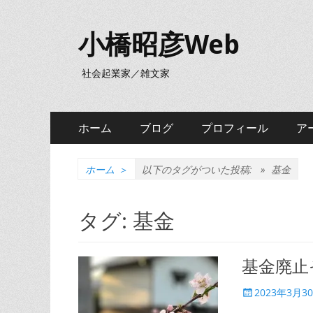
小橋昭彦Web
社会起業家／雑文家
メ
コ
ホーム
ブログ
プロフィール
ア
ン
イ
テ
ン
ン
ホーム
＞
以下のタグがついた投稿: »
基金
ツ
メ
へ
タグ:
基金
ニ
ス
キ
ュ
ッ
基金廃止
ー
プ
投
2023年3月3
稿