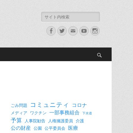
検
索:
Facebook
Twitter
メ
YouTube
Instagram
ー
ル
検
索
コミュニティ
コロナ
ごみ問題
一部事務組合
メディア
ワクチン
下水道
予算
人事院勧告
人権擁護委員
介護
公の財産
医療
公園
公平委員会