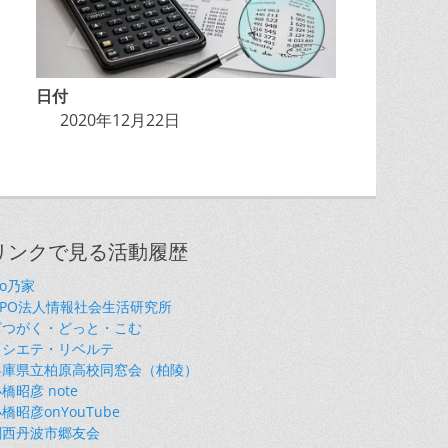
日付
2020年12月22日
リンクで見る活動履歴
so乃家
NPO法人情報社会生活研究所
ざつがく・どっと・こむ
ソシエテ・リベルテ
兵庫県立柏原高校同窓会（柏陵）
橋昭彦 note
橋昭彦onYouTube
関西丹波市郷友会