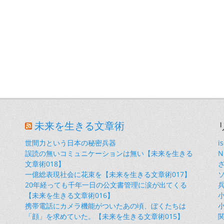
未来を生きる文章術
世間力という日本の秘密兵器
i
誤読の無いコミュニケーションは無い【未来を生きる
文章術018】
一億総表現社会に花束を【未来を生きる文章術017】
20年経っても千年一日の公文書管理に涙が出てくる
【未来を生きる文章術016】
小
携帯電話にカメラ機能がついたあの頃、ぼくたちは
小
「顔」を求めていた。【未来を生きる文章術015】