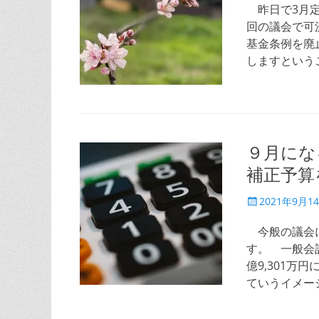
日
昨日で3月定
回の議会で可
基金条例を廃
しますという
９月にな
補正予算
投
2021年9月1
稿
日
今般の議会に
す。 一般会
億9,301
ていうイメー