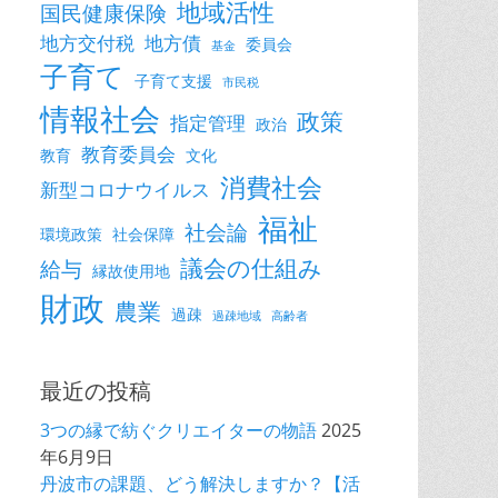
地域活性
国民健康保険
地方交付税
地方債
委員会
基金
子育て
子育て支援
市民税
情報社会
政策
指定管理
政治
教育委員会
教育
文化
消費社会
新型コロナウイルス
福祉
社会論
環境政策
社会保障
議会の仕組み
給与
縁故使用地
財政
農業
過疎
過疎地域
高齢者
最近の投稿
3つの縁で紡ぐクリエイターの物語
2025
年6月9日
丹波市の課題、どう解決しますか？【活