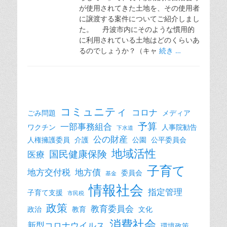
が使用されてきた土地を、その使用者
に譲渡する案件についてご紹介しまし
た。 丹波市内にそのような慣用的
に利用されている土地はどのくらいあ
るのでしょうか？（キャ
続き …
コミュニティ
コロナ
ごみ問題
メディア
予算
一部事務組合
ワクチン
人事院勧告
下水道
公の財産
人権擁護委員
介護
公園
公平委員会
地域活性
国民健康保険
医療
子育て
地方交付税
地方債
委員会
基金
情報社会
指定管理
子育て支援
市民税
政策
教育委員会
政治
教育
文化
消費社会
新型コロナウイルス
環境政策