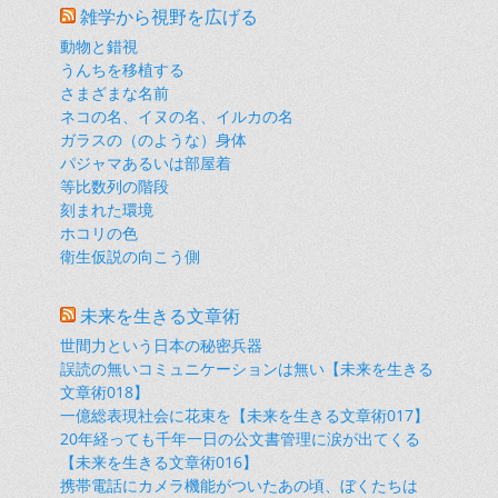
雑学から視野を広げる
動物と錯視
うんちを移植する
さまざまな名前
ネコの名、イヌの名、イルカの名
ガラスの（のような）身体
パジャマあるいは部屋着
等比数列の階段
刻まれた環境
ホコリの色
衛生仮説の向こう側
未来を生きる文章術
世間力という日本の秘密兵器
誤読の無いコミュニケーションは無い【未来を生きる
文章術018】
一億総表現社会に花束を【未来を生きる文章術017】
20年経っても千年一日の公文書管理に涙が出てくる
【未来を生きる文章術016】
携帯電話にカメラ機能がついたあの頃、ぼくたちは