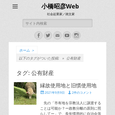
小橋昭彦Web
社会起業家／雑文家
検
索:
Facebook
Twitter
メ
YouTube
Instagram
ー
ル
ホーム
＞
以下のタグがついた投稿: »
公有財産
タグ:
公有財産
縁故使用地と旧慣使用地
投
2021年9月9日
2件のコメント
稿
日
先の「市有地を宗教法人に譲渡する
ことは可能か？ー政教分離の原則に照
らしてー」で、長年慣用的に自治会等