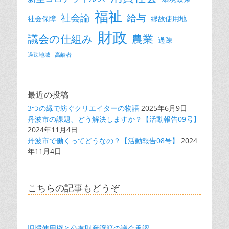
福祉
社会論
給与
社会保障
縁故使用地
財政
議会の仕組み
農業
過疎
過疎地域
高齢者
最近の投稿
3つの縁で紡ぐクリエイターの物語
2025年6月9日
丹波市の課題、どう解決しますか？【活動報告09号】
2024年11月4日
丹波市で働くってどうなの？【活動報告08号】
2024
年11月4日
こちらの記事もどうぞ
旧慣使用権と公有財産譲渡の議会承認