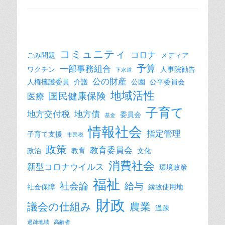
コミュニティ
コロナ
ごみ問題
メディア
予算
一部事務組合
ワクチン
人事院勧告
下水道
公の財産
人権擁護委員
介護
公園
公平委員会
地域活性
国民健康保険
医療
子育て
地方交付税
地方債
委員会
基金
情報社会
指定管理
子育て支援
市民税
政策
教育委員会
政治
教育
文化
消費社会
新型コロナウイルス
環境政策
福祉
社会論
給与
社会保障
縁故使用地
財政
議会の仕組み
農業
過疎
過疎地域
高齢者