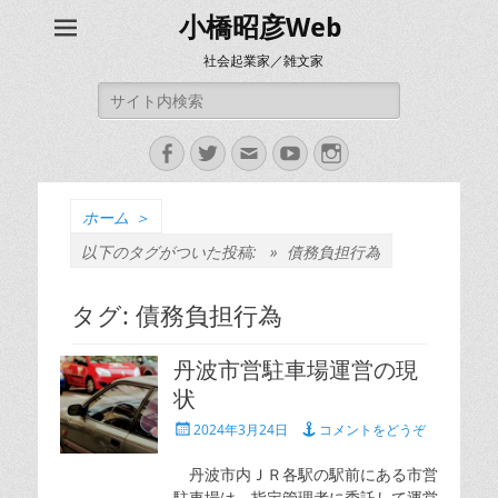
小橋昭彦Web
社会起業家／雑文家
検
索:
Facebook
Twitter
メ
YouTube
Instagram
ー
ル
ホーム
＞
以下のタグがついた投稿: »
債務負担行為
タグ:
債務負担行為
丹波市営駐車場運営の現
状
投
2024年3月24日
コメントをどうぞ
稿
日
丹波市内ＪＲ各駅の駅前にある市営
駐車場は、指定管理者に委託して運営