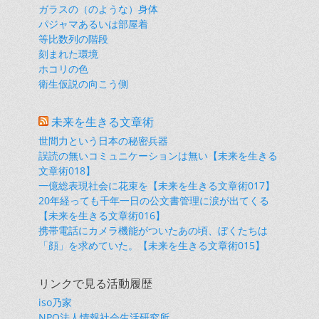
ガラスの（のような）身体
パジャマあるいは部屋着
等比数列の階段
刻まれた環境
ホコリの色
衛生仮説の向こう側
未来を生きる文章術
世間力という日本の秘密兵器
誤読の無いコミュニケーションは無い【未来を生きる
文章術018】
一億総表現社会に花束を【未来を生きる文章術017】
20年経っても千年一日の公文書管理に涙が出てくる
【未来を生きる文章術016】
携帯電話にカメラ機能がついたあの頃、ぼくたちは
「顔」を求めていた。【未来を生きる文章術015】
リンクで見る活動履歴
iso乃家
NPO法人情報社会生活研究所