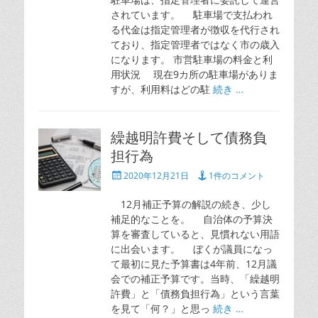
されています。 駐車場で支払われ
る代金は指定管理者が徴収を代行され
ており、指定管理者ではなく市の歳入
になります。 市営駐車場の料金と利
用状況 現在9カ所の駐車場がありま
すが、利用料はどの駐
続き …
繰越明許費そして債務負
担行為
投
2020年12月21日
1件のコメント
稿
日
12月補正予算の解説の続き、少し
補足的なことを。 自治体の予算決
算を審査していると、見慣れない用語
に出会います。 ぼくが議員になっ
て最初に見た予算書は4年前、12月議
会での補正予算です。当時、「繰越明
許費」と「債務負担行為」という言葉
を見て「何？」と思っ
続き …