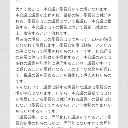
う。
大きく言えば、本会議と委員会がその場となります。
本会議に議案が上程され、質疑の後、委員会に付託さ
れる。委員会はこの議案について審議し、本会議に報
告する。本会議ではその報告について質疑、討論の
上、表決するという流れです。
丹波市の場合、この委員会は３つあって、20人の議員
が分かれて所属します。委員会制度は戦後、アメリカ
の例にならって採用されたものだそうです。社会経済
の進展に伴って行政が多様化すると、本会議のみでは
多数の議案を能率的に処理することや、議員がすべて
に通じることが困難となる。このような欠陥を補完し
て、審議の質を高めることを目指して導入されたもの
です。
そんなわけで、議案に関する実質的な議論は委員会の
場が中心になります。だから、本会議の質疑では自分
が所属している委員会に付託される議案への質疑は行
わない（委員会でできるから）という暗黙のきまりが
あったりするそうです。
『議員必携』には、専門化した議論ができるという委
員会制度の利点のほかに、専門的になりすぎて大局的