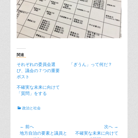
関連
それぞれの委員会選
「ぎうん」って何だ？
び、議会の７つの重要
ポスト
不確実な未来に向けて
「質問」をする
カ
政治と社会
テ
ゴ
リ
投
← 前へ
次へ →
ー
前
次
地方自治の要素と議員と
不確実な未来に向けて
稿