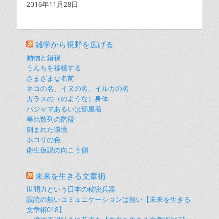
日付
2016年11月28日
雑学から視野を広げる
動物と錯視
うんちを移植する
さまざまな名前
ネコの名、イヌの名、イルカの名
ガラスの（のような）身体
パジャマあるいは部屋着
等比数列の階段
刻まれた環境
ホコリの色
衛生仮説の向こう側
未来を生きる文章術
世間力という日本の秘密兵器
誤読の無いコミュニケーションは無い【未来を生きる
文章術018】