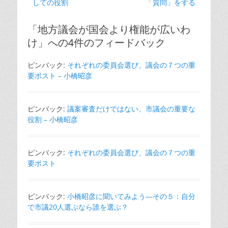
の
の
しての役割
「質問」をする
ナ
投
投
ビ
稿:
稿:
「地方議会が国会より権能が広いわ
ゲ
け」への4件のフィードバック
ー
シ
ピンバック:
それぞれの委員会選び、議会の７つの重
ョ
要ポスト – 小橋昭彦
ン
ピンバック:
議案審査だけではない、市議会の重要な
役割 – 小橋昭彦
ピンバック:
それぞれの委員会選び、議会の７つの重
要ポスト
ピンバック:
小橋昭彦に聞いてみよう―その５：自分
で市議20人選ぶなら誰を選ぶ？