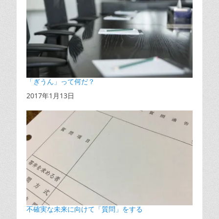
「ぎうん」って何だ？
日付
2017年1月13日
不確実な未来に向けて「質問」をする