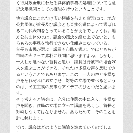
く行財政全般にわたる具体的事務の処理についても意
思決定機関としての権能を持つということです。
地方議会にこれだけ広い権能を与えた背景には、地方
公共団体が首長及び議会とも直接公選によって選ばれ
る二元代表制をとっていることがあるでしょうね。地
方公共団体の長は、議会の議決を経た上でないと、も
ろもろの事務を執行できない仕組みになっている。
首長も市民が選ぶ、議員も市民が選ぶ。ではどちらが
市民の声？って素朴に疑問に思いますよね。しかし、
一人しか選べない首長と違い、議員は丹波市の場合20
人を選ぶことができる。それだけ多様な声を反映でき
るということでもあります。この、一人の声と多様な
声をそれぞれに独立させ、対等の立場で並べるという
のは、民主主義の見事なアイデアのひとつだと思いま
す。
そう考えると議会は、充分に住民の中に入り、多様な
声を聞き、住民の立場に立って議論を尽くし、首長と
対峙しなくてはなりません。あらためて、そのことを
肝に銘じます。
では、議会はどのように議論を進めていくのでしょ