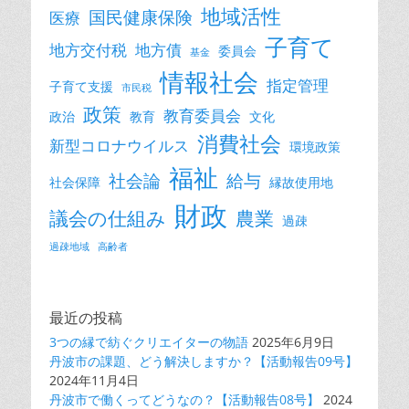
地域活性
国民健康保険
医療
子育て
地方交付税
地方債
委員会
基金
情報社会
指定管理
子育て支援
市民税
政策
教育委員会
政治
教育
文化
消費社会
新型コロナウイルス
環境政策
福祉
社会論
給与
社会保障
縁故使用地
財政
議会の仕組み
農業
過疎
過疎地域
高齢者
最近の投稿
3つの縁で紡ぐクリエイターの物語
2025年6月9日
丹波市の課題、どう解決しますか？【活動報告09号】
2024年11月4日
丹波市で働くってどうなの？【活動報告08号】
2024