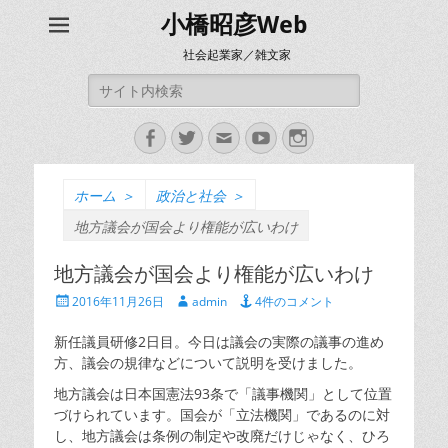
小橋昭彦Web
社会起業家／雑文家
検
索:
Facebook
Twitter
メ
YouTube
Instagram
ー
ル
ホーム
＞
政治と社会
＞
地方議会が国会より権能が広いわけ
地方議会が国会より権能が広いわけ
投
投
2016年11月26日
admin
4件のコメント
稿
稿
日
者
新任議員研修2日目。今日は議会の実際の議事の進め
方、議会の規律などについて説明を受けました。
地方議会は日本国憲法93条で「議事機関」として位置
づけられています。国会が「立法機関」であるのに対
し、地方議会は条例の制定や改廃だけじゃなく、ひろ