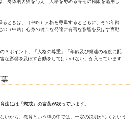
は、身体的苦痛を与え、人格を辱める等その権限を濫用し
採るときは、（中略）人格を尊重するとともに、その年齢
他の（中略）心身の健全な発達に有害な影響を及ぼす言動
の３ポイント、「人格の尊重」「年齢及び発達の程度に配
害な影響を及ぼす言動をしてはいけない」が入っています
言葉
育法には「懲戒」の言葉が残っています
。
ないから、教育という枠の中では、一定の説明がつくという