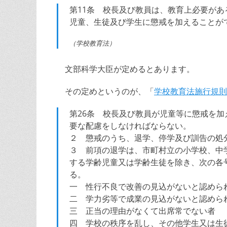
第11条 校長及び教員は、教育上必要が
児童、生徒及び学生に懲戒を加えることが
（学校教育法）
文部科学大臣が定めるとあります。
その定めというのが、「
学校教育法施行規則
第26条 校長及び教員が児童等に懲戒を
要な配慮をしなければならない。
２ 懲戒のうち、退学、停学及び訓告の処
３ 前項の退学は、市町村立の小学校、中
する学齢児童又は学齢生徒を除き、次の各
る。
一 性行不良で改善の見込がないと認めら
二 学力劣等で成業の見込がないと認めら
三 正当の理由がなくて出席常でない者
四 学校の秩序を乱し、その他学生又は生