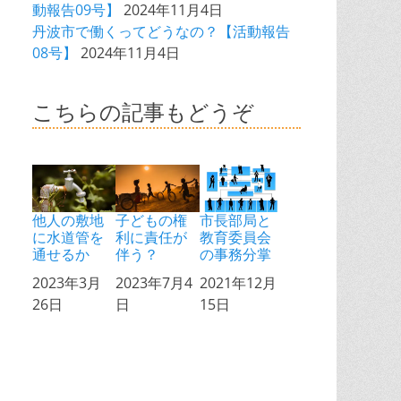
動報告09号】
2024年11月4日
丹波市で働くってどうなの？【活動報告
08号】
2024年11月4日
こちらの記事もどうぞ
他人の敷地
子どもの権
市長部局と
に水道管を
利に責任が
教育委員会
通せるか
伴う？
の事務分掌
日付
2023年3月
日付
2023年7月4
日付
2021年12月
26日
日
15日