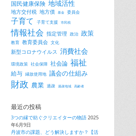
地域活性
国民健康保険
地方交付税
地方債
委員会
基金
子育て
子育て支援
市民税
情報社会
政策
指定管理
政治
教育委員会
教育
文化
消費社会
新型コロナウイルス
福祉
社会論
環境政策
社会保障
議会の仕組み
給与
縁故使用地
財政
農業
過疎
過疎地域
高齢者
最近の投稿
3つの縁で紡ぐクリエイターの物語
2025
年6月9日
丹波市の課題、どう解決しますか？【活