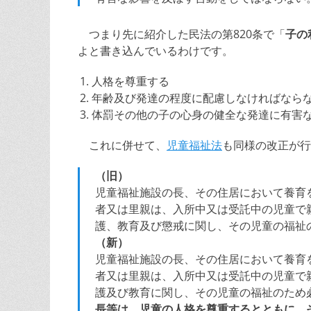
つまり先に紹介した民法の第820条で「
子の
よと書き込んでいるわけです。
人格を尊重する
年齢及び発達の程度に配慮しなければなら
体罰その他の子の心身の健全な発達に有害
これに併せて、
児童福祉法
も同様の改正が行
（旧）
児童福祉施設の長、その住居において養育
者又は里親は、入所中又は受託中の児童で
護、教育及び懲戒に関し、その児童の福祉
（新）
児童福祉施設の長、その住居において養育
者又は里親は、入所中又は受託中の児童で
護及び教育に関し、その児童の福祉のため
長等は、児童の人格を尊重するとともに、