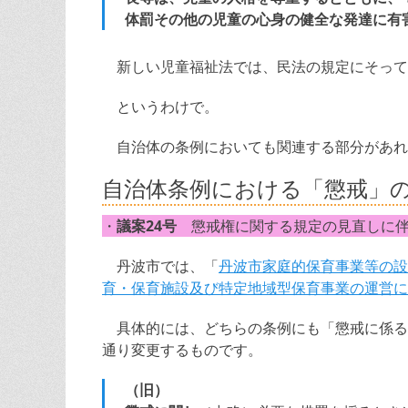
体罰その他の児童の心身の健全な発達に有
新しい児童福祉法では、民法の規定にそって
というわけで。
自治体の条例においても関連する部分があれ
自治体条例における「懲戒」
・
議案24号
懲戒権に関する規定の見直しに伴
丹波市では、「
丹波市家庭的保育事業等の設
育・保育施設及び特定地域型保育事業の運営に
具体的には、どちらの条例にも「懲戒に係る
通り変更するものです。
（旧）