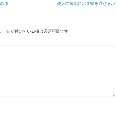
次
の道
他人の敷地に水道管を通せるか
の
投
稿:
。
※
が付いている欄は必須項目です