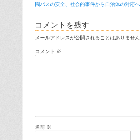
前
園バスの安全、社会的事件から自治体の対応へ
稿
の
ナ
投
コメントを残す
稿:
ビ
メールアドレスが公開されることはありません
ゲ
コメント
※
ー
シ
ョ
ン
名前
※