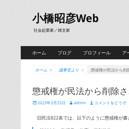
小橋昭彦Web
社会起業家／雑文家
メ
コ
ホーム
ブログ
プロフィール
ア
ン
イ
テ
ン
ン
ホーム
＞
議事堂より
＞
懲戒権が民法から削
ツ
メ
へ
懲戒権が民法から削除さ
ニ
ス
キ
ュ
投
投
2023年3月25日
admin
コメントをどうぞ
ッ
稿
稿
ー
プ
日
者
旧民法822条では、以下のように懲戒権が書