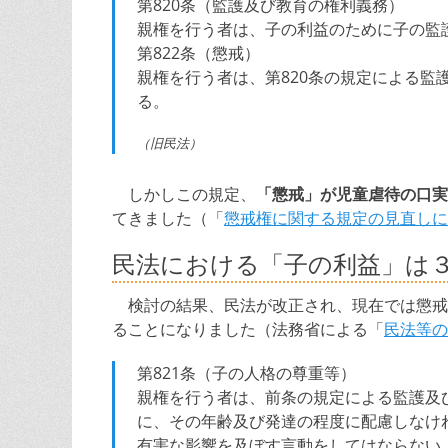
第820条（監護及び教育の権利義務）
親権を行う者は、子の利益のために子の監
第822条（懲戒）
親権を行う者は、第820条の規定による
る。
（旧民法）
しかしこの規定、
「懲戒」が児童虐待の口実
てきました（「
懲戒権に関する規定の見直しに
民法における「子の利益」は
検討の結果、民法が改正され、現在では懲戒
ることになりました（法務省による「
民法等の
第821条（子の人格の尊重等）
親権を行う者は、前条の規定による監護及
に、その年齢及び発達の程度に配慮しなけ
有害な影響を及ぼす言動をしてはならない