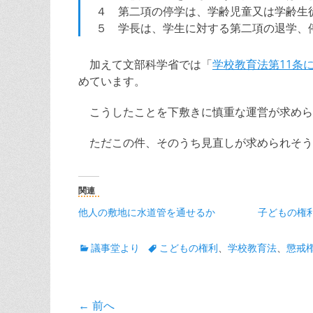
４ 第二項の停学は、学齢児童又は学齢生
５ 学長は、学生に対する第二項の退学、
加えて文部科学省では「
学校教育法第11条
めています。
こうしたことを下敷きに慎重な運営が求めら
ただこの件、そのうち見直しが求められそう
関連
他人の敷地に水道管を通せるか
子どもの権
カ
タ
議事堂より
こどもの権利
、
学校教育法
、
懲戒
テ
グ
ゴ
リ
投
← 前へ
ー