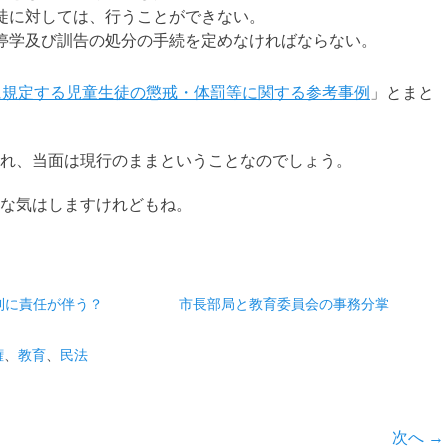
徒に対しては、行うことができない。
停学及び訓告の処分の手続を定めなければならない。
に規定する児童生徒の懲戒・体罰等に関する参考事例
」とまと
れ、当面は現行のままということなのでしょう。
な気はしますけれどもね。
利に責任が伴う？
市長部局と教育委員会の事務分掌
権
、
教育
、
民法
次へ →