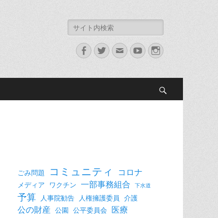
検
索:
Facebook
Twitter
メ
YouTube
Instagram
ー
ル
検
索
コミュニティ
コロナ
ごみ問題
一部事務組合
メディア
ワクチン
下水道
予算
人事院勧告
人権擁護委員
介護
公の財産
医療
公園
公平委員会