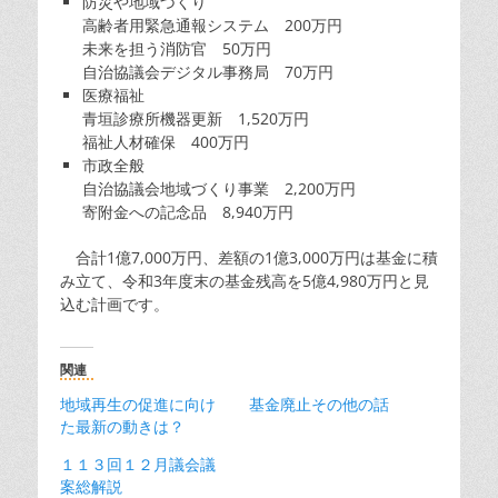
防災や地域づくり
高齢者用緊急通報システム 200万円
未来を担う消防官 50万円
自治協議会デジタル事務局 70万円
医療福祉
青垣診療所機器更新 1,520万円
福祉人材確保 400万円
市政全般
自治協議会地域づくり事業 2,200万円
寄附金への記念品 8,940万円
合計1億7,000万円、差額の1億3,000万円は基金に積
み立て、令和3年度末の基金残高を5億4,980万円と見
込む計画です。
関連
地域再生の促進に向け
基金廃止その他の話
た最新の動きは？
１１３回１２月議会議
案総解説