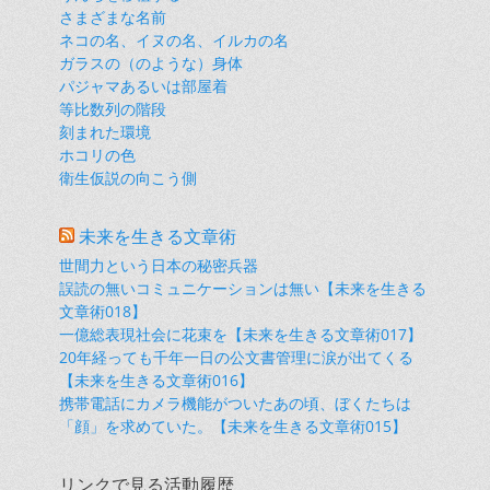
さまざまな名前
ネコの名、イヌの名、イルカの名
ガラスの（のような）身体
パジャマあるいは部屋着
等比数列の階段
刻まれた環境
ホコリの色
衛生仮説の向こう側
未来を生きる文章術
世間力という日本の秘密兵器
誤読の無いコミュニケーションは無い【未来を生きる
文章術018】
一億総表現社会に花束を【未来を生きる文章術017】
20年経っても千年一日の公文書管理に涙が出てくる
【未来を生きる文章術016】
携帯電話にカメラ機能がついたあの頃、ぼくたちは
「顔」を求めていた。【未来を生きる文章術015】
リンクで見る活動履歴