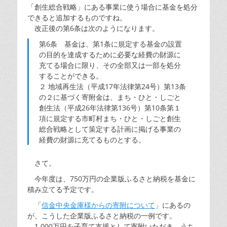
「創生総合戦略」にある事業に使う場合に基金を処分
できると追加するものですね。
改正後の第6条は次のようになります。
第6条 基金は、第1条に規定する基金の設置
の目的を達成するために必要な経費の財源に
充てる場合に限り、その全部又は一部を処分
することができる。
２ 地域再生法（平成17年法律第24号）第13条
の２に基づく寄附金は、まち・ひと・しごと
創生法（平成26年法律第136号）第10条第１
項に規定する市町村まち・ひと・しごと創生
総合戦略として策定する計画に掲げる事業の
経費の財源に充てるものとする。
さて。
今年度は、750万円の企業版ふるさと納税を基金に
積み立てる予定です。
「
信金中央金庫様からの寄附について
」にあるの
が、こうした企業版ふるさと納税の一例です。
1,000万円を子育て支援として寄附いただき、うち