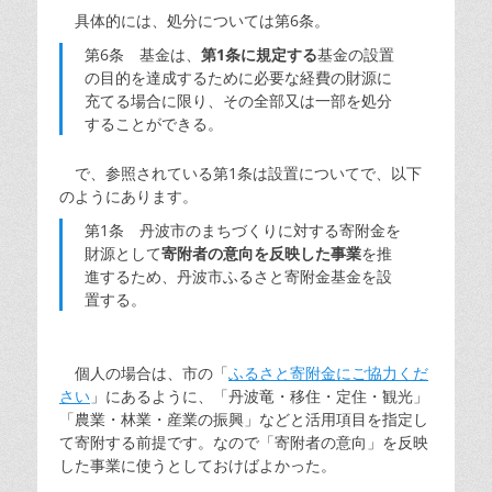
具体的には、処分については第6条。
第6条 基金は、
第1条に規定する
基金の設置
の目的を達成するために必要な経費の財源に
充てる場合に限り、その全部又は一部を処分
することができる。
で、参照されている第1条は設置についてで、以下
のようにあります。
第1条 丹波市のまちづくりに対する寄附金を
財源として
寄附者の意向を反映した事業
を推
進するため、丹波市ふるさと寄附金基金を設
置する。
個人の場合は、市の「
ふるさと寄附金にご協力くだ
さい
」にあるように、「丹波竜・移住・定住・観光」
「農業・林業・産業の振興」などと活用項目を指定し
て寄附する前提です。なので「寄附者の意向」を反映
した事業に使うとしておけばよかった。