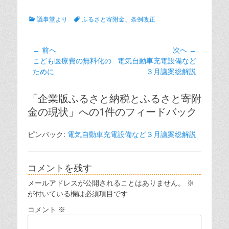
カ
タ
議事堂より
ふるさと寄附金
、
条例改正
テ
グ
ゴ
リ
投
← 前へ
次へ →
ー
前
次
こども医療費の無料化の
電気自動車充電設備など
稿
の
の
ために
３月議案総解説
ナ
投
投
ビ
稿:
稿:
「企業版ふるさと納税とふるさと寄附
ゲ
金の現状」への1件のフィードバック
ー
シ
ピンバック:
電気自動車充電設備など３月議案総解説
ョ
ン
コメントを残す
メールアドレスが公開されることはありません。
※
が付いている欄は必須項目です
コメント
※