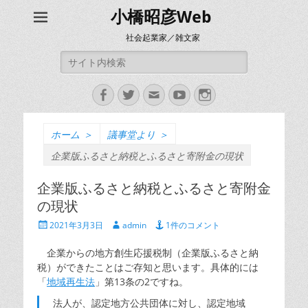
小橋昭彦Web
社会起業家／雑文家
検
索:
Facebook
Twitter
メ
YouTube
Instagram
ー
ル
ホーム
＞
議事堂より
＞
企業版ふるさと納税とふるさと寄附金の現状
企業版ふるさと納税とふるさと寄附金
の現状
投
投
2021年3月3日
admin
1件のコメント
稿
稿
日
者
企業からの地方創生応援税制（企業版ふるさと納
税）ができたことはご存知と思います。具体的には
「
地域再生法
」第13条の2ですね。
法人が、認定地方公共団体に対し、認定地域