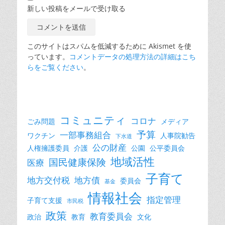
新しい投稿をメールで受け取る
このサイトはスパムを低減するために Akismet を使
っています。
コメントデータの処理方法の詳細はこち
らをご覧ください
。
コミュニティ
コロナ
ごみ問題
メディア
予算
一部事務組合
ワクチン
人事院勧告
下水道
公の財産
人権擁護委員
介護
公園
公平委員会
地域活性
国民健康保険
医療
子育て
地方交付税
地方債
委員会
基金
情報社会
指定管理
子育て支援
市民税
政策
教育委員会
政治
教育
文化