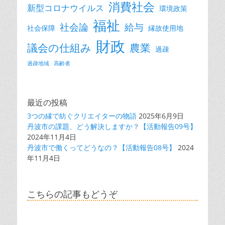
消費社会
新型コロナウイルス
環境政策
福祉
社会論
給与
社会保障
縁故使用地
財政
議会の仕組み
農業
過疎
過疎地域
高齢者
最近の投稿
3つの縁で紡ぐクリエイターの物語
2025年6月9日
丹波市の課題、どう解決しますか？【活動報告09号】
2024年11月4日
丹波市で働くってどうなの？【活動報告08号】
2024
年11月4日
こちらの記事もどうぞ