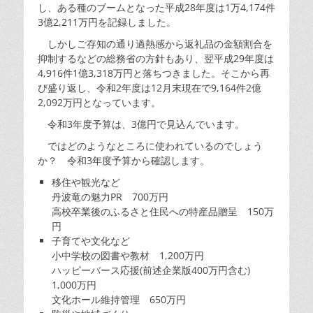
し、ある種のブームとなった平成28年度は1万4,174件
3億2,211万円を記録しました。
しかしご存知の通り過熱感から返礼品の金額割合を
抑制するなどの総務省の方針もあり、翌平成29年度は
4,916件1億3,318万円と落ちつきました。そこから再
び盛り返し、令和2年度は12月末現在で9,164件2億
2,092万円となっています。
令和3年度予算は、3億円で見込んでいます。
ではどのようなところに使われているのでしょう
か？ 令和3年度予算から確認します。
移住や観光など
丹波竜の魅力PR 700万円
高校卒業後のふるさと住民への特産品贈呈 150万
円
子育てや文化など
小中学校の図書や教材 1,200万円
ハッピーバース応援(前述企業版400万円含む)
1,000万円
文化ホール維持管理 650万円