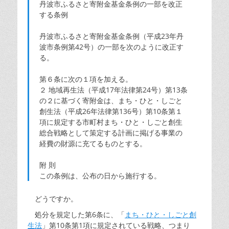
丹波市ふるさと寄附金基金条例の一部を改正
する条例
丹波市ふるさと寄附金基金条例（平成23年丹
波市条例第42号）の一部を次のように改正す
る。
第６条に次の１項を加える。
２ 地域再生法（平成17年法律第24号）第13条
の２に基づく寄附金は、まち・ひと・しごと
創生法（平成26年法律第136号）第10条第１
項に規定する市町村まち・ひと・しごと創生
総合戦略として策定する計画に掲げる事業の
経費の財源に充てるものとする。
附 則
この条例は、公布の日から施行する。
どうですか。
処分を規定した第6条に、「
まち・ひと・しごと創
生法
」第10条第1項に規定されている戦略、つまり