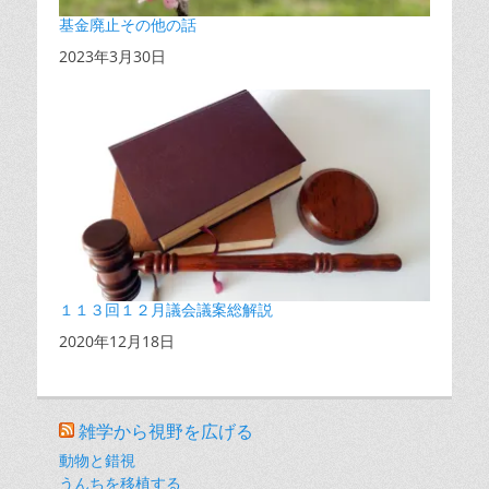
基金廃止その他の話
日付
2023年3月30日
１１３回１２月議会議案総解説
日付
2020年12月18日
雑学から視野を広げる
動物と錯視
うんちを移植する