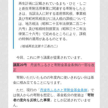
再生計画に記載されているまち・ひと・しご
と創生寄附活用事業に関連する寄附をしたと
きは、当該法人に対する道府県民税、事業税
及び市町村民税並びに法人税の課税について
は、地方税法（昭和二十五年法律第二百二十
六号）及び租税特別措置法（昭和三十二年法
律第二十六号）で定めるところにより、課税
の特例の適用があるものとする。
（地域再生法第十三条の二）
今回、これに伴う議案が提案されています。
議案20号
丹波市ふるさと寄附金基金条例の一部を改
正
寄附いただいたものの年度内に使いきれない分は基
金に積み立てることになります。
ただ、現行の「
丹波市ふるさと寄附金基金条例
」で
は個人からの寄附を想定し、基金処分の使途は「
寄附
者の意向を反映した事業
」としか記述されていませ
ん。