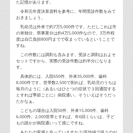
た記憶があります。
令和元年度決算資料を参考に、年間受診件数をみて
おきましょう。
乳幼児は外来で約7万5,000件です。ただしこれは市
の単独分。県事業分は約4万5,000件なので、3万件程
度は自己負担800円までで収まっているということで
すね。
この件数には調剤も含みます。受診と調剤はおよそ
セットですから、実際の受診件数は約半分になりま
す。
具体的には、入院650件、外来35,000件、歯科
8,000件です。世帯数2,500で割れば、乳幼児のうちは
毎月のように（あるいはひとつの症状で３回通院する
とすれば季節ごとに）病院通い。そういえばそうだっ
たかなぁ。
こどもの場合は入院50件、外来15,000件、歯科
6,000件。2,000世帯とすれば、年6回くらいは、子ど
もの誰かが病院通いって感じですね。
あなたの実感と合っていますか？(平均値で扱うのが