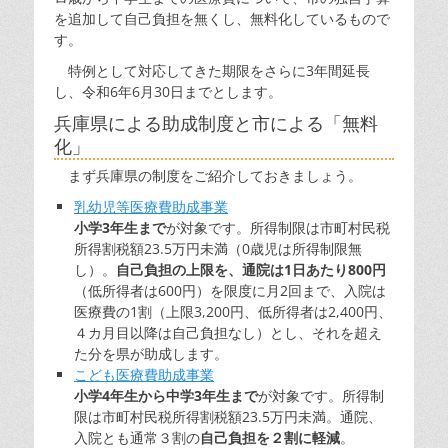
を追加して自己負担を無くし、無料化しているもので
す。
特例として対応してきた期限をさらに3年間延長
し、令和6年6月30日までとします。
兵庫県による助成制度と市による「無料
化」
まず兵庫県の制度をご紹介しておきましょう。
乳幼児等医療費助成事業
小学3年生まで
が対象です。所得制限は市町村民税
所得割税額23.5万円未満（0歳児は所得制限無
し）。
自己負担の上限を、通院は1日あたり800円
（低所得者は600円）を限度に月2回まで、入院は
医療費の1割（上限3,200円、低所得者は2,400円、
４カ月目以降は自己負担なし）とし、それを超え
た分を県が助成します。
こども医療費助成事業
小学4年生から中学3年生まで
が対象です。所得制
限は市町村民税所得割税額23.5万円未満。通院、
入院とも通常３割の
自己負担を２割に軽減
。