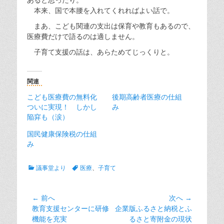
本来、国で本腰を入れてくれればよい話で。
まあ、こども関連の支出は保育や教育もあるので、
医療費だけで語るのは適しません。
子育て支援の話は、あらためてじっくりと。
関連
こども医療費の無料化
後期高齢者医療の仕組
ついに実現！ しかし
み
陥穽も（涙）
国民健康保険税の仕組
み
カ
タ
議事堂より
医療
、
子育て
テ
グ
ゴ
リ
投
← 前へ
次へ →
ー
前
次
教育支援センターに研修
企業版ふるさと納税とふ
稿
の
の
機能を充実
るさと寄附金の現状