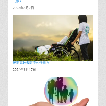
（涙）
日付
2023年3月7日
後期高齢者医療の仕組み
日付
2024年6月17日