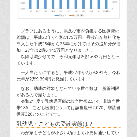
グラフにあるように、県及び市が負担する医療費の
総額は、平成22年が1億2,175万円、丹波市が無料化を
導入した平成25年から26年にかけてはその追加分が増
加し27年は2億6,145万円となりました。
以降は減少傾向で、令和元年は2億1,633万円となっ
ています。
一人当たりにすると、平成27年が2万9,891円、令和
元年が2万9,394円と微減しています。
なお、助成の対象となっている世帯数は、所得制限
があるので減ります。
令和2年度で乳幼児医療の該当世帯2,514、非該当世
帯186、こども医療については該当世帯2,070、非該当
世帯320とのことです。
乳幼児・こどもの受診実態は？
わが家も子どもが小さい頃はよく小児科通いしてい