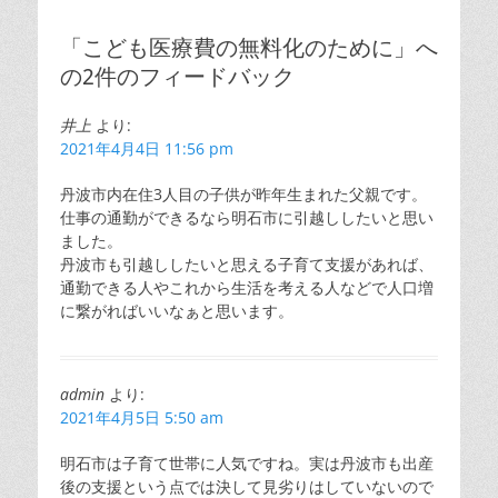
ナ
投
投
ビ
稿:
稿:
「こども医療費の無料化のために」へ
ゲ
の2件のフィードバック
ー
シ
井上
より:
ョ
2021年4月4日 11:56 pm
ン
丹波市内在住3人目の子供が昨年生まれた父親です。
仕事の通勤ができるなら明石市に引越ししたいと思い
ました。
丹波市も引越ししたいと思える子育て支援があれば、
通勤できる人やこれから生活を考える人などで人口増
に繋がればいいなぁと思います。
admin
より:
2021年4月5日 5:50 am
明石市は子育て世帯に人気ですね。実は丹波市も出産
後の支援という点では決して見劣りはしていないので