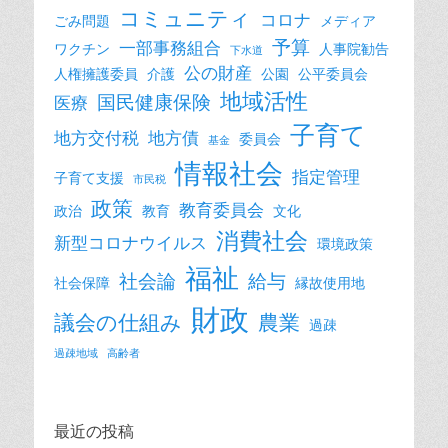
コミュニティ
コロナ
ごみ問題
メディア
予算
一部事務組合
ワクチン
人事院勧告
下水道
公の財産
人権擁護委員
介護
公園
公平委員会
地域活性
国民健康保険
医療
子育て
地方交付税
地方債
委員会
基金
情報社会
指定管理
子育て支援
市民税
政策
教育委員会
政治
教育
文化
消費社会
新型コロナウイルス
環境政策
福祉
社会論
給与
社会保障
縁故使用地
財政
議会の仕組み
農業
過疎
過疎地域
高齢者
最近の投稿