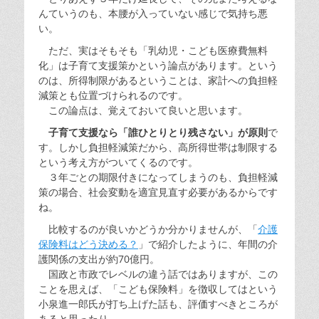
んていうのも、本腰が入っていない感じで気持ち悪
い。
ただ、実はそもそも「乳幼児・こども医療費無料
化」は子育て支援策かという論点があります。という
のは、所得制限があるということは、家計への負担軽
減策とも位置づけられるのです。
この論点は、覚えておいて良いと思います。
子育て支援なら「誰ひとりとり残さない」が原則
で
す。しかし負担軽減策だから、高所得世帯は制限する
という考え方がついてくるのです。
３年ごとの期限付きになってしまうのも、負担軽減
策の場合、社会変動を適宜見直す必要があるからです
ね。
比較するのが良いかどうか分かりませんが、「
介護
保険料はどう決める？
」で紹介したように、年間の介
護関係の支出が約70億円。
国政と市政でレベルの違う話ではありますが、この
ことを思えば、「こども保険料」を徴収してはという
小泉進一郎氏が打ち上げた話も、評価すべきところが
あると思ったり。