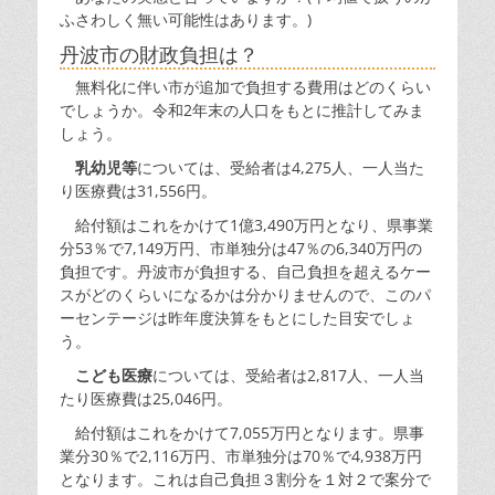
ふさわしく無い可能性はあります。)
丹波市の財政負担は？
無料化に伴い市が追加で負担する費用はどのくらい
でしょうか。令和2年末の人口をもとに推計してみま
しょう。
乳幼児等
については、受給者は4,275人、一人当た
り医療費は31,556円。
給付額はこれをかけて1億3,490万円となり、県事業
分53％で7,149万円、市単独分は47％の6,340万円の
負担です。丹波市が負担する、自己負担を超えるケー
スがどのくらいになるかは分かりませんので、このパ
ーセンテージは昨年度決算をもとにした目安でしょ
う。
こども医療
については、受給者は2,817人、一人当
たり医療費は25,046円。
給付額はこれをかけて7,055万円となります。県事
業分30％で2,116万円、市単独分は70％で4,938万円
となります。これは自己負担３割分を１対２で案分で