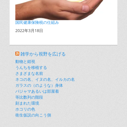
国民健康保険税の仕組み
日付
2022年3月18日
雑学から視野を広げる
動物と錯視
うんちを移植する
さまざまな名前
ネコの名、イヌの名、イルカの名
ガラスの（のような）身体
パジャマあるいは部屋着
等比数列の階段
刻まれた環境
ホコリの色
衛生仮説の向こう側