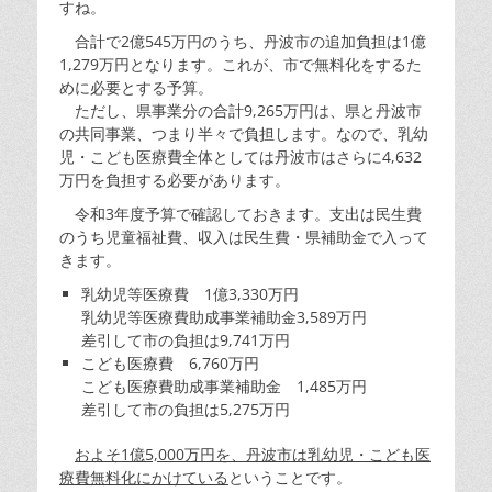
すね。
合計で2億545万円のうち、丹波市の追加負担は1億
1,279万円となります。これが、市で無料化をするた
めに必要とする予算。
ただし、県事業分の合計9,265万円は、県と丹波市
の共同事業、つまり半々で負担します。なので、乳幼
児・こども医療費全体としては丹波市はさらに4,632
万円を負担する必要があります。
令和3年度予算で確認しておきます。支出は民生費
のうち児童福祉費、収入は民生費・県補助金で入って
きます。
乳幼児等医療費 1億3,330万円
乳幼児等医療費助成事業補助金3,589万円
差引して市の負担は9,741万円
こども医療費 6,760万円
こども医療費助成事業補助金 1,485万円
差引して市の負担は5,275万円
およそ1億5,000万円を、丹波市は乳幼児・こども医
療費無料化にかけている
ということです。