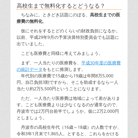
高校生まで無料化するとどうなる？
ちなみに。ときどき話題にのぼる、
高校生までの医
療費の無料化
。
仮にそれをするとどのくらいの財政負担になるか。
以前、平成29年9月の予算決算特別委員会でも話題に
出ていました。
こども医療費と同様に考えてみましょう。
まず、一人当たりの医療費を、
平成30年度の医療費
の統計データ
をもとに推測します。
年代別の医療費で15歳から19歳は年間8万5,000
円。自己負担3割ですから、そこを助成するなら一人
当たり約2万5,500円ということになります。
ただ、一人当たり医療費は地域によって差がありま
す。こども医療費よりは少なくなるのが通常なので、
丹波市では2万円台前半でしょうか。仮に2万2,000円
としましょう。
丹波市の高校生年代（16歳～18歳）の人数ですが、
令和3年1月末で1,865人。とすると、これらをかける