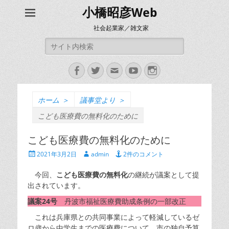
小橋昭彦Web
社会起業家／雑文家
検
索:
Facebook
Twitter
メ
YouTube
Instagram
ー
ル
ホーム
＞
議事堂より
＞
こども医療費の無料化のために
こども医療費の無料化のために
投
投
2021年3月2日
admin
2件のコメント
稿
稿
日
者
今回、
こども医療費の無料化
の継続が議案として提
出されています。
議案24号
丹波市福祉医療費助成条例の一部改正
これは兵庫県との共同事業によって軽減しているゼ
ロ歳から中学生までの医療費について、市の独自予算