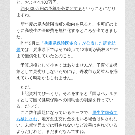
と、およそ4,103万円。
約4,000万円の予算を必要とする
ということになり
ますね。
新年度の県内近隣市町の動向を見ると、多可町のよ
うに高校生の医療費を無料化するところが出てきまし
た。
昨年9月に
「兵庫県保険医協会」が公表した調査結
果
では、兵庫県下ではその時点で12市町が高校３年生
まで無償化していたとのこと。
予算規模として小さくはありませんが、子育て支援
策として見劣りしないためには、丹波市も足並みを揃
えていく時期かもしれません。
ただ。
上記資料でびっくり。それをすると「国はペナルテ
ィとして国民健康保険への補助金の削減を行ってい
る」だって。
ここ数年課題になっているテーマで、
厚生労働省で
も検討され
、地方創生交付金を用いる場合は科されな
い、未就学児までは科されないなど改善はされている
ようだけれど、まだまだなんですね。