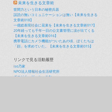
未来を生きる文章術
世間力という日本の秘密兵器
誤読の無いコミュニケーションは無い【未来を生きる
文章術018】
一億総表現社会に花束を【未来を生きる文章術017】
20年経っても千年一日の公文書管理に涙が出てくる
【未来を生きる文章術016】
携帯電話にカメラ機能がついたあの頃、ぼくたちは
「顔」を求めていた。【未来を生きる文章術015】
リンクで見る活動履歴
iso乃家
NPO法人情報社会生活研究所
ざつがく・どっと・こむ
ソシエテ・リベルテ
兵庫県立柏原高校同窓会（柏陵）
小橋昭彦 note
小橋昭彦onYouTube
関西丹波市郷友会