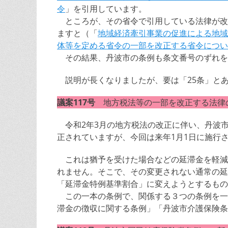
令
」を引用しています。
ところが、その省令で引用している法律が改
ますと（「
地域経済牽引事業の促進による地域
体等を定める省令の一部を改正する省令につい
その結果、丹波市の条例も条文番号のずれを
説明が長くなりましたが、要は「25条」とあ
議案117号
地方税法等の一部を改正する法律
令和2年3月の地方税法の改正に伴い、丹波
正されていますが、今回は来年1月1日に施行
これは猶予を受けた場合などの延滞金を軽減
れません。そこで、その変更されない通常の延
「延滞金特例基準割合」に変えようとするもの
この一本の条例で、関係する３つの条例を一
滞金の徴収に関する条例」「丹波市介護保険条