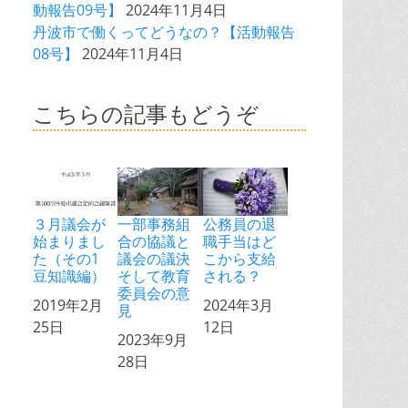
動報告09号】
2024年11月4日
丹波市で働くってどうなの？【活動報告
08号】
2024年11月4日
こちらの記事もどうぞ
３月議会が
一部事務組
公務員の退
始まりまし
合の協議と
職手当はど
た（その1
議会の議決
こから支給
豆知識編）
そして教育
される？
委員会の意
日付
2019年2月
日付
2024年3月
見
25日
12日
日付
2023年9月
28日