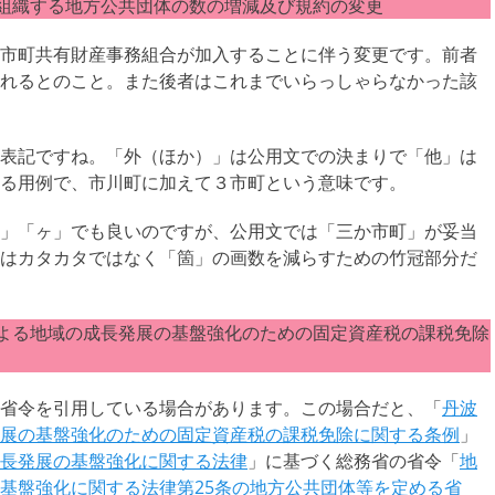
組織する地方公共団体の数の増減及び規約の変更
市町共有財産事務組合が加入することに伴う変更です。前者
れるとのこと。また後者はこれまでいらっしゃらなかった該
表記ですね。「外（ほか）」は公用文での決まりで「他」は
る用例で、市川町に加えて３市町という意味です。
」「ヶ」でも良いのですが、公用文では「三か市町」が妥当
はカタカタではなく「箇」の画数を減らすための竹冠部分だ
よる地域の成長発展の基盤強化のための固定資産税の課税免除
省令を引用している場合があります。この場合だと、「
丹波
展の基盤強化のための固定資産税の課税免除に関する条例
」
長発展の基盤強化に関する法律
」に基づく総務省の省令「
地
基盤強化に関する法律第25条の地方公共団体等を定める省