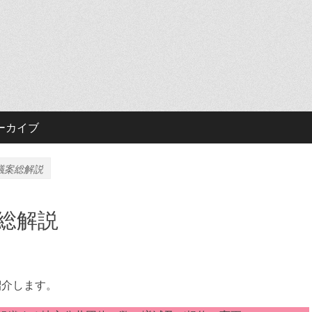
ーカイブ
議案総解説
総解説
紹介します。