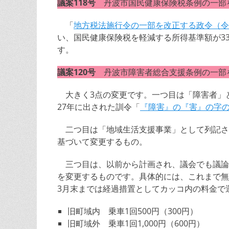
議案118号
丹波市国民健康保険税条例の一部
「
地方税法施行令の一部を改正する政令（令和
い、国民健康保険税を軽減する所得基準額が3
す。
議案120号
丹波市障害者総合支援条例の一部
大きく3点の変更です。一つ目は「障害者」
27年に出された訓令「
『障害』の『害』の字
二つ目は「地域生活支援事業」として列記さ
基づいて変更するもの。
三つ目は、以前から計画され、議会でも議論
を変更するものです。具体的には、これまで無
3月末までは経過措置としてカッコ内の料金で
旧町域内 乗車1回500円（300円）
旧町域外 乗車1回1,000円（600円）