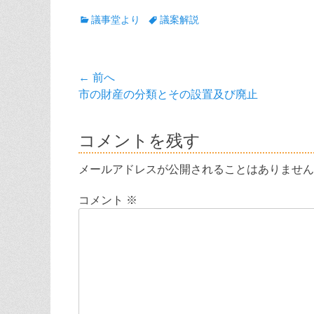
カ
タ
議事堂より
議案解説
テ
グ
ゴ
リ
投
← 前へ
ー
前
市の財産の分類とその設置及び廃止
稿
の
ナ
投
コメントを残す
稿:
ビ
メールアドレスが公開されることはありません
ゲ
コメント
※
ー
シ
ョ
ン