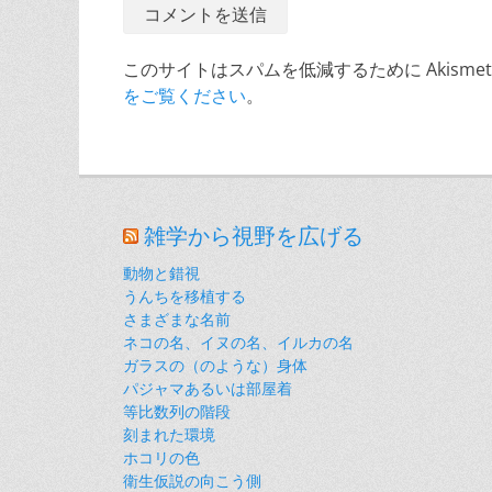
このサイトはスパムを低減するために Akisme
をご覧ください
。
雑学から視野を広げる
動物と錯視
うんちを移植する
さまざまな名前
ネコの名、イヌの名、イルカの名
ガラスの（のような）身体
パジャマあるいは部屋着
等比数列の階段
刻まれた環境
ホコリの色
衛生仮説の向こう側