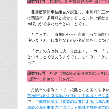
議案111号
兵庫県市町村職員退職手当組合を
北播磨清掃事務組合が脱退し、市川町外三ケ
は西脇市、多可町と統合することに伴い解散さ
当職員ができたためとのことです。
ところで、「市川町外三ケ市町」って面白い
使いません。代表的なものの名前のあとにつけ
「ケ」の方は特に決まりは無く、「カ」「ヵ
ということではあるようです。ちなみに「ケ」
って。
議案116号
丹波市地域経済牽引事業の促進に
に関する条例の一部を改正
丹波市の条例の中で、根拠となる国の法律や
市地域経済牽引事業の促進による地域の成長発
で、「
地域経済牽引事業の促進による地域の成
域経済牽引事業の促進による地域の成長発展の