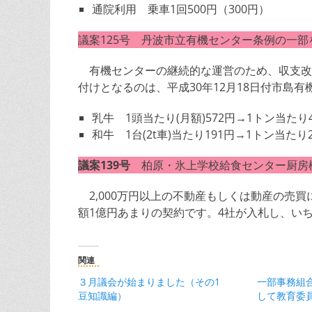
通院利用 乗車1回500円（300円）
議案125号 丹波市立有機センター条例の一部
有機センターの継続的な運営のため、収支改
付けとなるのは、平成30年12月18日付市島
乳牛 1頭当たり(月額)572円→1トン当たり4
和牛 1台(2t車)当たり191円→1トン当たり2
議案139号
柏原・氷上学校給食センター厨房
2,000万円以上の不動産もしくは動産の売
額1億円あまりの契約です。4社が入札し、い
関連
３月議会が始まりました（その1
一部事務組
豆知識編）
して教育委