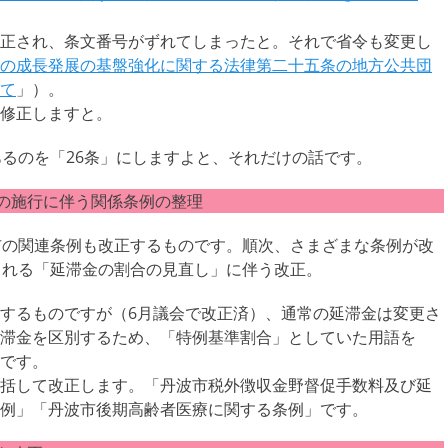
正され、条文番号がずれてしまったと。それで省令も変更し
の成長発展の基盤強化に関する法律第二十五条の地方公共団
て
」）。
修正しますと。
るのを「26条」にしますよと、それだけの話です。
の施行に伴う関係条例の整理
市の関連条例も改正するものです。順次、さまざまな条例が改
される「延滞金の割合の見直し」に伴う改正。
するものですが（6月議会で改正済）、通常の延滞金は変更さ
滞金を区別するため、「特例基準割合」としていた用語を
です。
括して改正します。「丹波市税外徴収金野督促手数料及び延
例」「丹波市後期高齢者医療に関する条例」です。