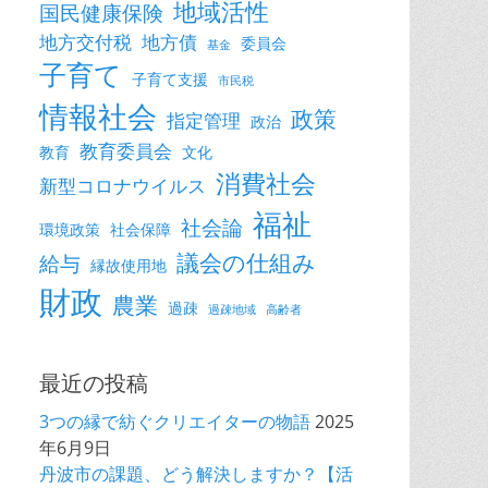
地域活性
国民健康保険
地方交付税
地方債
委員会
基金
子育て
子育て支援
市民税
情報社会
政策
指定管理
政治
教育委員会
教育
文化
消費社会
新型コロナウイルス
福祉
社会論
環境政策
社会保障
議会の仕組み
給与
縁故使用地
財政
農業
過疎
過疎地域
高齢者
最近の投稿
3つの縁で紡ぐクリエイターの物語
2025
年6月9日
丹波市の課題、どう解決しますか？【活