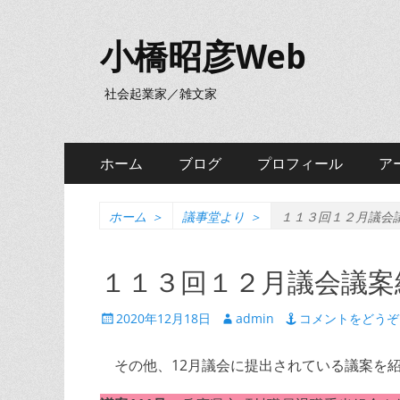
小橋昭彦Web
社会起業家／雑文家
メ
コ
ホーム
ブログ
プロフィール
ア
ン
イ
テ
ン
ン
ホーム
＞
議事堂より
＞
１１３回１２月議会
ツ
メ
へ
１１３回１２月議会議案
ニ
ス
キ
ュ
投
投
2020年12月18日
admin
コメントをどうぞ
ッ
稿
稿
ー
プ
日
者
その他、12月議会に提出されている議案を