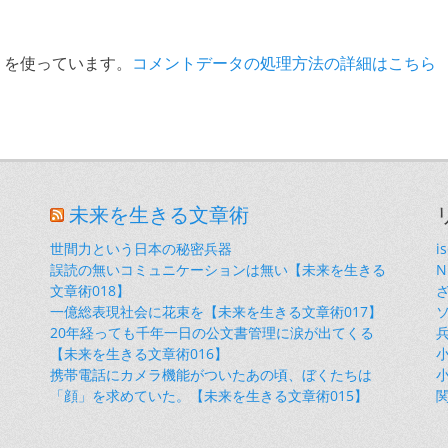
t を使っています。
コメントデータの処理方法の詳細はこちら
未来を生きる文章術
世間力という日本の秘密兵器
i
誤読の無いコミュニケーションは無い【未来を生きる
文章術018】
一億総表現社会に花束を【未来を生きる文章術017】
20年経っても千年一日の公文書管理に涙が出てくる
【未来を生きる文章術016】
小
携帯電話にカメラ機能がついたあの頃、ぼくたちは
小
「顔」を求めていた。【未来を生きる文章術015】