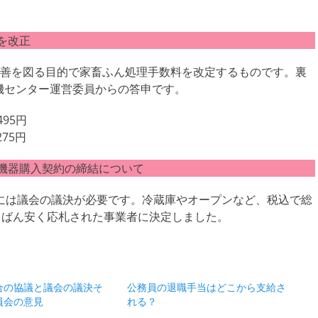
を改正
善を図る目的で家畜ふん処理手数料を改定するものです。裏
有機センター運営委員からの答申です。
95円
75円
機器購入契約の締結について
買には議会の議決が必要です。冷蔵庫やオープンなど、税込で総
ちばん安く応札された事業者に決定しました。
合の協議と議会の議決そ
公務員の退職手当はどこから支給さ
員会の意見
れる？