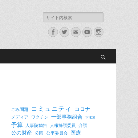
検
索:
Facebook
Twitter
メ
YouTube
Instagram
ー
ル
検
索
コミュニティ
コロナ
ごみ問題
一部事務組合
メディア
ワクチン
下水道
予算
人事院勧告
人権擁護委員
介護
公の財産
医療
公園
公平委員会