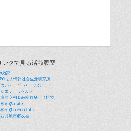
リンクで見る活動履歴
so乃家
NPO法人情報社会生活研究所
ざつがく・どっと・こむ
ソシエテ・リベルテ
兵庫県立柏原高校同窓会（柏陵）
橋昭彦 note
橋昭彦onYouTube
関西丹波市郷友会