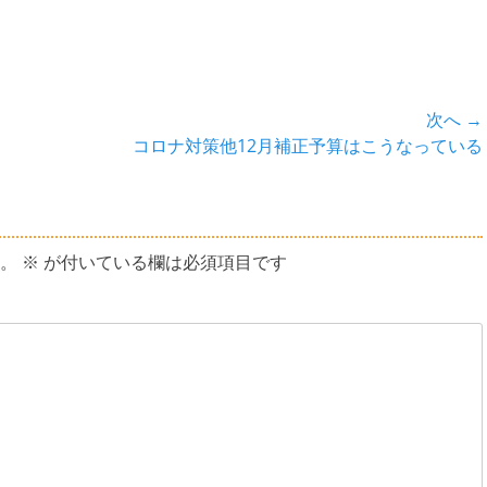
次へ →
次
コロナ対策他12月補正予算はこうなっている
の
投
稿:
。
※
が付いている欄は必須項目です