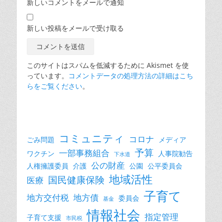
新しいコメントをメールで通知
新しい投稿をメールで受け取る
このサイトはスパムを低減するために Akismet を使
っています。
コメントデータの処理方法の詳細はこち
らをご覧ください
。
コミュニティ
コロナ
ごみ問題
メディア
予算
一部事務組合
ワクチン
人事院勧告
下水道
公の財産
人権擁護委員
介護
公園
公平委員会
地域活性
国民健康保険
医療
子育て
地方交付税
地方債
委員会
基金
情報社会
指定管理
子育て支援
市民税