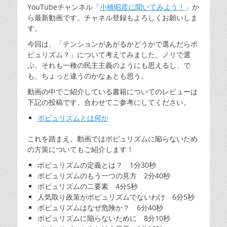
日
者
YouTubeチャンネル「
小橋昭彦に聞いてみよう！
」か
ら最新動画です。チャネル登録もよろしくお願いしま
す。
今回は、「テンションがあがるかどうかで選んだらポ
ピュリズム？」について考えてみました。ノリで選
ぶ、それも一種の民主主義のようにも思えるし、で
も、ちょっと違うのかなぁとも思う。
動画の中でご紹介している書籍についてのレビューは
下記の投稿です。合わせてご参考にしてください。
ポピュリズムとは何か
これを踏まえ、動画ではポピュリズムに陥らないため
の方策についてもご紹介します！
ポピュリズムの定義とは？ 1分30秒
ポピュリズムのもう一つの見方 2分40秒
ポピュリズムの二要素 4分5秒
人気取り政策がポピュリズムでないわけ 6分5秒
ポピュリズムはなぜ危険か？ 6分40秒
ポピュリズムに陥らないために 8分10秒