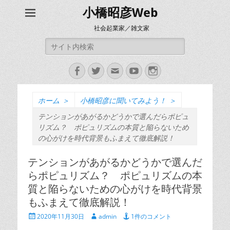
小橋昭彦Web
社会起業家／雑文家
検
索:
Facebook
Twitter
メ
YouTube
Instagram
ー
ル
ホーム
＞
小橋昭彦に聞いてみよう！
＞
テンションがあがるかどうかで選んだらポピュ
リズム？ ポピュリズムの本質と陥らないため
の心がけを時代背景もふまえて徹底解説！
テンションがあがるかどうかで選んだ
らポピュリズム？ ポピュリズムの本
質と陥らないための心がけを時代背景
もふまえて徹底解説！
投
投
2020年11月30日
admin
1件のコメント
稿
稿