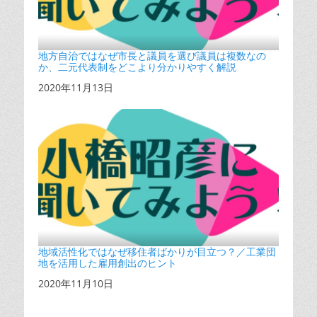
地方自治ではなぜ市長と議員を選び議員は複数なの
か、二元代表制をどこより分かりやすく解説
日付
2020年11月13日
地域活性化ではなぜ移住者ばかりが目立つ？／工業団
地を活用した雇用創出のヒント
日付
2020年11月10日