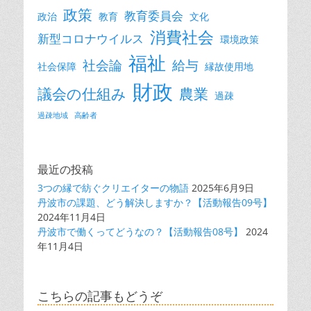
政策
教育委員会
政治
教育
文化
消費社会
新型コロナウイルス
環境政策
福祉
社会論
給与
社会保障
縁故使用地
財政
議会の仕組み
農業
過疎
過疎地域
高齢者
最近の投稿
3つの縁で紡ぐクリエイターの物語
2025年6月9日
丹波市の課題、どう解決しますか？【活動報告09号】
2024年11月4日
丹波市で働くってどうなの？【活動報告08号】
2024
年11月4日
こちらの記事もどうぞ