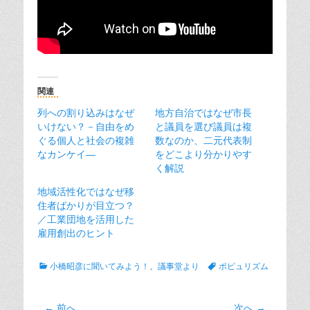
関連
列への割り込みはなぜ
地方自治ではなぜ市長
いけない？－自由をめ
と議員を選び議員は複
ぐる個人と社会の複雑
数なのか、二元代表制
なカンケイ―
をどこより分かりやす
く解説
地域活性化ではなぜ移
住者ばかりが目立つ？
／工業団地を活用した
雇用創出のヒント
カ
タ
小橋昭彦に聞いてみよう！
、
議事堂より
ポピュリズム
テ
グ
ゴ
リ
投
← 前へ
次へ →