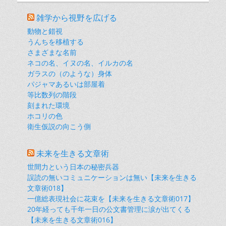
雑学から視野を広げる
動物と錯視
うんちを移植する
さまざまな名前
ネコの名、イヌの名、イルカの名
ガラスの（のような）身体
パジャマあるいは部屋着
等比数列の階段
刻まれた環境
ホコリの色
衛生仮説の向こう側
未来を生きる文章術
世間力という日本の秘密兵器
誤読の無いコミュニケーションは無い【未来を生きる
文章術018】
一億総表現社会に花束を【未来を生きる文章術017】
20年経っても千年一日の公文書管理に涙が出てくる
【未来を生きる文章術016】