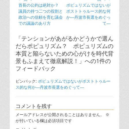
ー
前
次
首長の公約は絶対か？
ポピュリズムではないが
稿
の
の
議員の持つ二つの役割と
ポストトゥルース的な何
ナ
投
投
政治への信頼を育む議会
か―丹波市長選をめぐっ
ビ
稿:
稿:
での議論のあり方
て―
ゲ
ー
「テンションがあがるかどうかで選ん
シ
だらポピュリズム？ ポピュリズムの
ョ
本質と陥らないための心がけを時代背
ン
景もふまえて徹底解説！」への1件の
フィードバック
ピンバック:
ポピュリズムではないがポストトゥルー
ス的な何か―丹波市長選をめぐって―
コメントを残す
メールアドレスが公開されることはありません。
※
が付いている欄は必須項目です