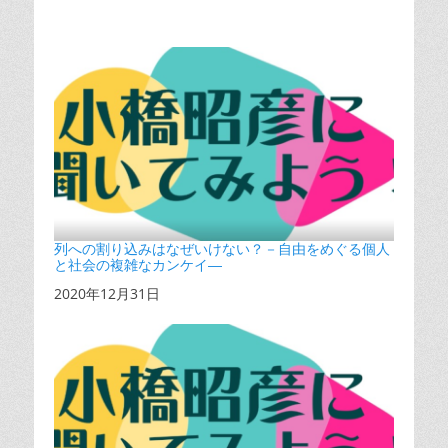
列への割り込みはなぜいけない？－自由をめぐる個人
と社会の複雑なカンケイ―
日付
2020年12月31日