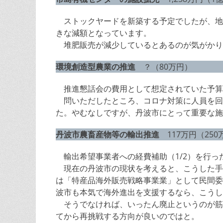
ストックヤードを新築する予定でしたが、地
きな減額となっています。
堆肥販売が減少しているとあるのが気がかり
環境創造型農業の推進
？（80万円）
推進懇話会の費用として想定されていた予算
問いただしたところ、コロナ対策に人員を回
た。やむなしですが、丹波市にとって重要な施
丹波市農畜産物等の輸出推進
117万円（250
輸出希望事業者への経費補助（1/2）を行っ
現在の丹波市の現状を考えると、こうした手
は「特産品海外販売戦略事業業」として民間委
波市も本気で海外進出を支援するなら、こうし
そうでなければ、いったん廃止というのが筋
てから再挑戦する方向が良いのではと。