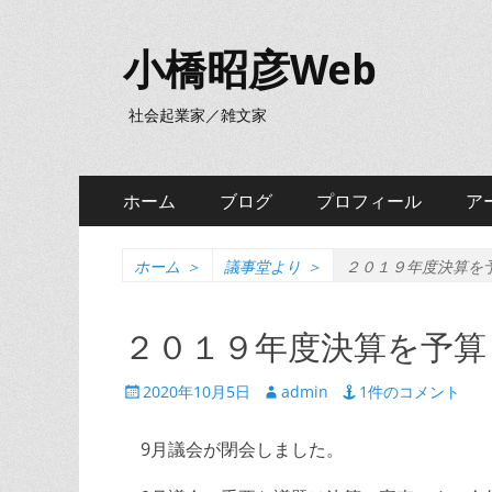
小橋昭彦Web
社会起業家／雑文家
メ
コ
ホーム
ブログ
プロフィール
ア
ン
イ
テ
ン
ン
ホーム
＞
議事堂より
＞
２０１９年度決算を
ツ
メ
へ
２０１９年度決算を予算
ニ
ス
キ
ュ
投
投
2020年10月5日
admin
1件のコメント
ッ
稿
稿
ー
プ
日
者
9月議会が閉会しました。