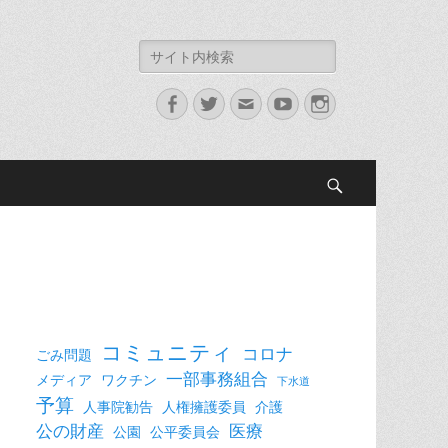
検
索:
Facebook
Twitter
メ
YouTube
Instagram
ー
ル
検
索
コミュニティ
コロナ
ごみ問題
一部事務組合
メディア
ワクチン
下水道
予算
人事院勧告
人権擁護委員
介護
公の財産
医療
公園
公平委員会