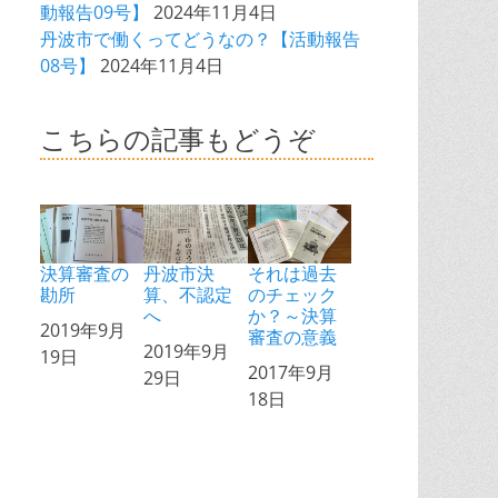
動報告09号】
2024年11月4日
丹波市で働くってどうなの？【活動報告
08号】
2024年11月4日
こちらの記事もどうぞ
決算審査の
丹波市決
それは過去
勘所
算、不認定
のチェック
へ
か？～決算
日付
2019年9月
審査の意義
日付
2019年9月
19日
日付
2017年9月
29日
18日