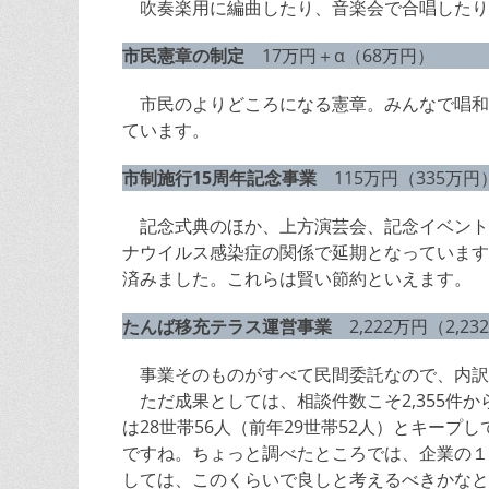
吹奏楽用に編曲したり、音楽会で合唱したり
市民憲章の制定
17万円＋α（68万円）
市民のよりどころになる憲章。みんなで唱和
ています。
市制施行15周年記念事業
115万円（335万円
記念式典のほか、上方演芸会、記念イベント
ナウイルス感染症の関係で延期となっています
済みました。これらは賢い節約といえます。
たんば移充テラス運営事業
2,222万円（2,23
事業そのものがすべて民間委託なので、内訳
ただ成果としては、相談件数こそ2,355件か
は28世帯56人（前年29世帯52人）とキープ
ですね。ちょっと調べたところでは、企業の１
しては、このくらいで良しと考えるべきかなと