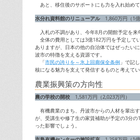
あと、移住後のサポートにも力を入れ始めて
水分れ資料館のリニューアル
1,860万円（1億
入札の不調があり、今年8月の開館予定を来
全体の費用としては3億182万円を予定して
ありますが、日本の他の自治体ではぜったいに
波市の特徴を支える資源です。
「
市民の誇りを～氷上回廊保全条例
」で記し
核になる魅力を支えて発信するものと考えてい
農業振興策の方向性
農の学校の開校
1,581万円（2,023万円）
有機農業のまち、丹波市からの人材を輩出する
が、受講生や修了生の家賃補助が予定の3分の
った影響でしょう。
市島有機センターの施設拡充
1,258万円（1億