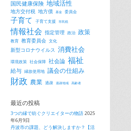
地域活性
国民健康保険
地方交付税
地方債
委員会
基金
子育て
子育て支援
市民税
情報社会
政策
指定管理
政治
教育委員会
教育
文化
消費社会
新型コロナウイルス
福祉
社会論
環境政策
社会保障
議会の仕組み
給与
縁故使用地
財政
農業
過疎
過疎地域
高齢者
最近の投稿
3つの縁で紡ぐクリエイターの物語
2025
年6月9日
丹波市の課題、どう解決しますか？【活