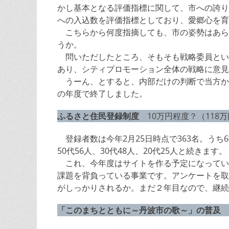
かし基本となる評価指標に関して、市への誇り
への入込数を評価指標としており、愛郷心を育
こちらから何度指摘しても、市の姿勢はあら
うか。
問いただしたところ、そもそも戦略委員とい
あり、シティプロモーション全体の戦略に意見
うーん、とすると、内部だけの判断で当方か
の年度で終了しました。
ふるさと住民登録制度
10万円程度？（118万
登録者数は今年2月25日時点で363名。うち6割
50代56人、30代48人、20代25人と続きます。
これ、今年度はサイトを作る予定になってい
課題を背負っている事業です。アンケートを取
がしっかりされるか。まだ２年目なので、継続
「このまちとともに～丹波市の歌～」の普及