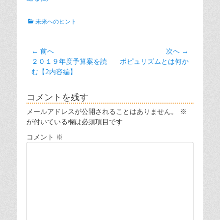
カ
未来へのヒント
テ
ゴ
リ
投
← 前へ
次へ →
ー
前
次
２０１９年度予算案を読
ポピュリズムとは何か
稿
の
の
む【2内容編】
ナ
投
投
ビ
稿:
稿:
コメントを残す
ゲ
メールアドレスが公開されることはありません。
※
ー
が付いている欄は必須項目です
シ
コメント
※
ョ
ン