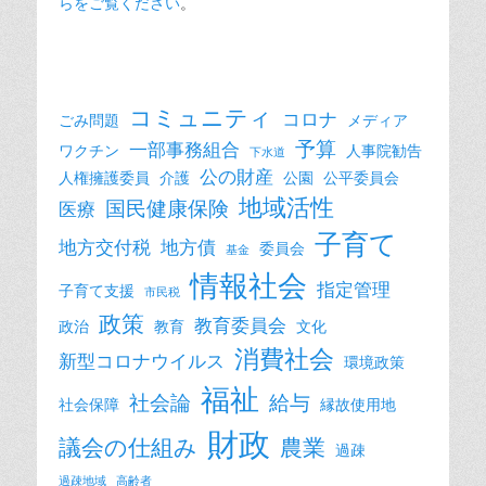
らをご覧ください
。
コミュニティ
コロナ
ごみ問題
メディア
予算
一部事務組合
ワクチン
人事院勧告
下水道
公の財産
人権擁護委員
介護
公園
公平委員会
地域活性
国民健康保険
医療
子育て
地方交付税
地方債
委員会
基金
情報社会
指定管理
子育て支援
市民税
政策
教育委員会
政治
教育
文化
消費社会
新型コロナウイルス
環境政策
福祉
社会論
給与
社会保障
縁故使用地
財政
議会の仕組み
農業
過疎
過疎地域
高齢者