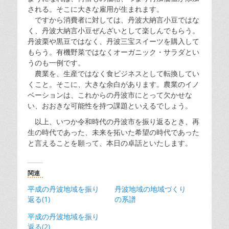
される。そこに大きな雇用が生まれます。
ですから消費者に対しては、丹波大納言小豆ではな
く、丹波大納言小豆ぜんざいとして楽しんでもらう。
丹波栗や黒豆ではなく、丹波三宝スイーツを購入して
もらう。有機野菜ではなくオーガニック・サラダとい
うのも一例です。
農業を、生産ではなく食ビジネスとして転換してい
くこと。そこに、大きな余白があります。農業のイノ
ベーションは、これからの丹波市にとって欠かせな
い、おおきな可能性を持つ課題といえるでしょう。
以上、いつか令和時代の丹波市を振り返るとき、再
生の時代であった、未来を拓いた希望の時代であった
と言えることを願って、本日の卓話といたします。
関連
平成の丹波地域を振り
丹波地域の地域づくり
返る(1)
の系譜
平成の丹波地域を振り
返る(2)