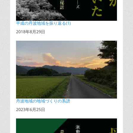
平成の丹波地域を振り返る(1)
日付
2018年8月29日
丹波地域の地域づくりの系譜
日付
2023年6月25日