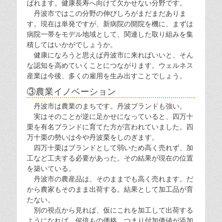
ばれます。健康長寿へ向けて欠かせない分野です。
丹波市ではこの分野の伸びしろがまだまだありま
す。現在は単発ですが、新病院の開院を機に、まずは
病院一帯をモデル地域として、関連した取り組みを集
積してはいかがでしょうか。
健康になろうと思えば丹波市に来ればいいと、そん
な認知を高めていくことにつながります。ウェルネス
産業は今後、多くの雇用を生み出すことでしょう。
③農業イノベーション
丹波市は農業のまちです。丹波ブランドも強い。
実はそのことが逆に足かせになっていると、四万十
栗を有名ブランドに育てた方が言われていました。四
万十栗の勢いは今や丹波栗をしのぎます。
四万十栗はブランドとして弱いため高く売れず、加
工など工夫する必要があった。その結果が現在の位置
を築いている。
丹波市の農産品は、そのままでも高く売れます。だ
から農家もそのまま出荷する。結果として加工品が育
たない。
別の視点から見れば、仮にこれを加工して出荷する
ようになれば、何倍もの価格、つまり付加価値が添加