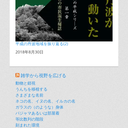
平成の丹波地域を振り返る(2)
日付
2018年8月30日
雑学から視野を広げる
動物と錯視
うんちを移植する
さまざまな名前
ネコの名、イヌの名、イルカの名
ガラスの（のような）身体
パジャマあるいは部屋着
等比数列の階段
刻まれた環境