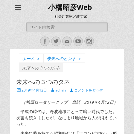
小橋昭彦Web
社会起業家／雑文家
検
索:
Facebook
Twitter
メ
YouTube
Instagram
ー
ル
ホーム
＞
未来へのヒント
＞
未来への３つのタネ
未来への３つのタネ
投
投
2019年4月12日
admin
コメントをどうぞ
稿
稿
日
者
（柏原ロータリークラブ 卓話 2019年4月12日）
平成の時代は、丹波地域にとって暗い時代でした。
災害も続きましたが、なにより地域から人が消えてい
った。
未来に夢を持てた昭和時代は「ホロンピア88」（昭