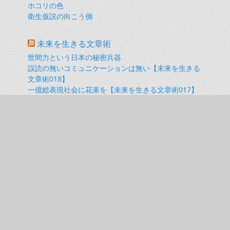
ホコリの色
衛生仮説の向こう側
未来を生きる文章術
世間力という日本の秘密兵器
誤読の無いコミュニケーションは無い【未来を生きる
文章術018】
一億総表現社会に花束を【未来を生きる文章術017】
20年経っても千年一日の公文書管理に涙が出てくる
【未来を生きる文章術016】
携帯電話にカメラ機能がついたあの頃、ぼくたちは
「顔」を求めていた。【未来を生きる文章術015】
リンクで見る活動履歴
iso乃家
NPO法人情報社会生活研究所
ざつがく・どっと・こむ
ソシエテ・リベルテ
兵庫県立柏原高校同窓会（柏陵）
小橋昭彦 note