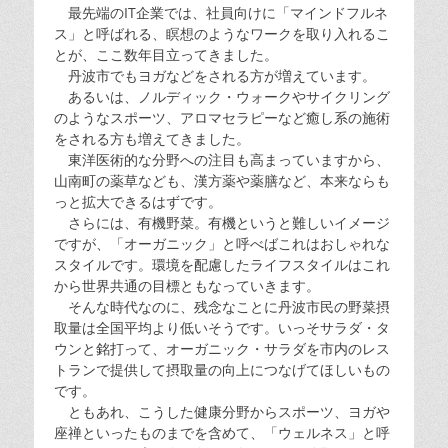
最先端のIT企業では、社員向けに「マインドフルネ
ス」と呼ばれる、瞑想のようなワークを取り入れるこ
とが、ここ数年目立ってきました。
丹波市でもヨガなどをされる方が増えています。
あるいは、ノルディック・ウォークやサイクリング
のようなスポーツ、アロマセラピーなど癒し系の施術
をされる方も増えてきました。
東洋医術的な分野への注目も高まっていますから、
山南町の薬草なども、漢方薬や薬膳など、本来ならも
っと拡大できるはずです。
さらには、有機野菜。有機というと難しいイメージ
ですが、「オーガニック」と呼べばこれはおしゃれな
スタイルです。環境を配慮したライフスタイルはこれ
から世界共通の目標ともなっていきます。
そんな時代なのに、残念なことに丹波市民の野菜摂
取量は全国平均より低いそうです。いっそサラダ・タ
ウンと銘打って、オーガニック・サラダを市内のレス
トランで提供して摂取量の向上につなげてほしいもの
です。
ともあれ、こうした健康分野からスポーツ、ヨガや
座禅といったものまでを含めて、「ウェルネス」と呼