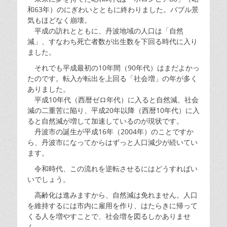
和63年）のにぎわいとともに終わりました。バブル景
気もほどなく崩壊。
平成の訪れとともに、丹波地域の人口は「自然
減」、すなわち死亡者数が出生数を下回る時代に入り
ました。
それでも平成最初の10年間（90年代）はまだよかっ
たのです。転入が転出を上回る「社会増」の年が多く
ありました。
平成10年代（西暦ゼロ年代）に入ると自然減、社会
減の二重苦に陥り、平成20年以降（西暦10年代）に入
ると自然減が増して加速しているのが現状です。
丹波市の誕生が平成16年（2004年）のことですか
ら、丹波市になってからはずっと人口減少が続いてい
ます。
令和時代、この流れを逆転させるにはどうすればい
いでしょう。
高齢化は進みますから、自然減は免れません。人口
を維持するには市内に雇用を作り、はたらきに帰って
くる人を増やすことで、社会増を図るしかありませ
ん。