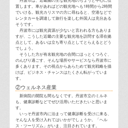
丹波市は、近畿圏の主な観光地のちょうど中心に位
置します。車があればどの観光地へも1時間から2時間
でいける。観光カリスマの方に尋ねると、空港などで
レンタカーを調達して旅行を楽しむ外国人は充分ある
そうです。
丹波市には観光資源が少ないと言われる方もありま
すが、こうした近畿の主要な観光地を訪問する滞在拠
点として、あるいは立ち寄り点としてとらえるとどう
でしょう。
そうした方が有名観光地の合間にほっとくつろぐ、
のんびり過ごす、そんな場所やサービスなら丹波市に
多くあります。その視点からあらためて観光戦略を描
けば、ビジネス・チャンスはたくさん転がっていま
す。
②ウェルネス産業
新病院の開院も間もなくです。丹波市立のミルネ
も、健康診断などでぜひ活用いただきたいと思いま
す。
いっそ丹波市内に泊まって健康診断を受けに来る、
そんな人を受け入れてはいかがでしょうか。「ヘル
ス・ツーリズム」がいま、注目されています。