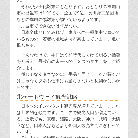
それが少子化対策にもなります。おとなりの福知山
市の出生率は1.96です。全国で9位。長田野工業団地
などの雇用の場対策が効いているようです。
丹波市でできないはずがない。
日本全体としてみれば、東京への一極集中は続いて
いるものの、若者の地域志向が高まっています。追い
風もある。
そんなわけで、本日は令和時代に向けて明るい話題
をと考え、丹波市の未来への「３つのタネ」を、ご紹
介します。
種じゃなくタネなのは、手品と同じく、ただ蒔くだ
けじゃなくタネも仕掛けも凝らさないと花開かないか
らです。
①ゲートウェイ観光戦略
日本へのインバウンド観光客が増えています。これ
は世界的な傾向です。全世界で観光人口が増えてい
る。近畿でも、京都、姫路、大阪、神戸、城崎、天橋
立など、日本人はもとより外国人観光客でにぎわって
います。