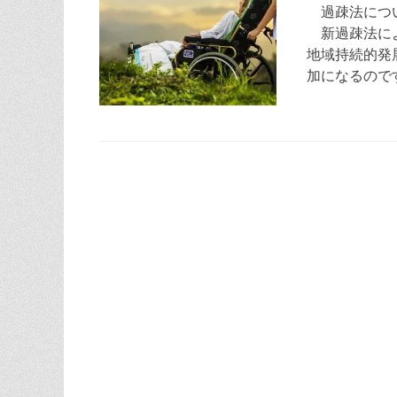
日
過疎法につい
新過疎法によ
地域持続的発
加になるので