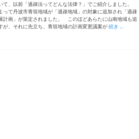
て、以前「過疎法ってどんな法律？」でご紹介しました。
って丹波市青垣地域が「過疎地域」の対象に追加され「過疎
展計画」が策定されました。 このほどあらたに山南地域も追
すが、それに先立ち、青垣地域の計画変更議案が
続き …