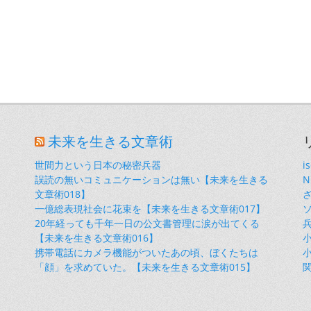
未来を生きる文章術
世間力という日本の秘密兵器
i
誤読の無いコミュニケーションは無い【未来を生きる
文章術018】
一億総表現社会に花束を【未来を生きる文章術017】
20年経っても千年一日の公文書管理に涙が出てくる
【未来を生きる文章術016】
小
携帯電話にカメラ機能がついたあの頃、ぼくたちは
小
「顔」を求めていた。【未来を生きる文章術015】