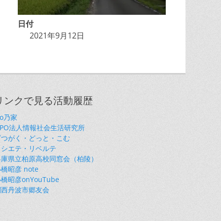
日付
2021年9月12日
リンクで見る活動履歴
so乃家
NPO法人情報社会生活研究所
ざつがく・どっと・こむ
ソシエテ・リベルテ
兵庫県立柏原高校同窓会（柏陵）
橋昭彦 note
橋昭彦onYouTube
関西丹波市郷友会