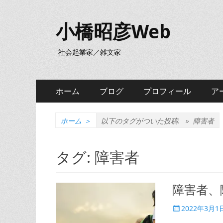
小橋昭彦Web
社会起業家／雑文家
メ
コ
ホーム
ブログ
プロフィール
ア
ン
イ
テ
ン
ン
ホーム
＞
以下のタグがついた投稿: »
障害者
ツ
メ
へ
タグ:
障害者
ニ
ス
キ
ュ
ッ
障害者、
ー
プ
投
2022年3月1
稿