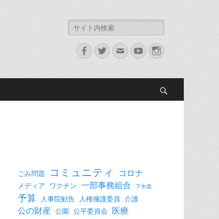
検
索:
Facebook
Twitter
メ
YouTube
Instagram
ー
ル
検
索
コミュニティ
コロナ
ごみ問題
一部事務組合
メディア
ワクチン
下水道
予算
人事院勧告
人権擁護委員
介護
公の財産
医療
公園
公平委員会