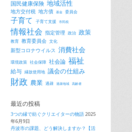
地域活性
国民健康保険
地方交付税
地方債
委員会
基金
子育て
子育て支援
市民税
情報社会
政策
指定管理
政治
教育委員会
教育
文化
消費社会
新型コロナウイルス
福祉
社会論
環境政策
社会保障
議会の仕組み
給与
縁故使用地
財政
農業
過疎
過疎地域
高齢者
最近の投稿
3つの縁で紡ぐクリエイターの物語
2025
年6月9日
丹波市の課題、どう解決しますか？【活