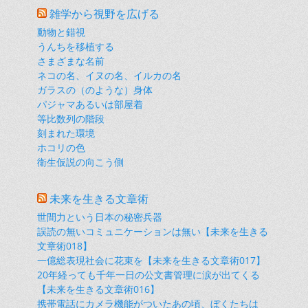
雑学から視野を広げる
動物と錯視
うんちを移植する
さまざまな名前
ネコの名、イヌの名、イルカの名
ガラスの（のような）身体
パジャマあるいは部屋着
等比数列の階段
刻まれた環境
ホコリの色
衛生仮説の向こう側
未来を生きる文章術
世間力という日本の秘密兵器
誤読の無いコミュニケーションは無い【未来を生きる
文章術018】
一億総表現社会に花束を【未来を生きる文章術017】
20年経っても千年一日の公文書管理に涙が出てくる
【未来を生きる文章術016】
携帯電話にカメラ機能がついたあの頃、ぼくたちは