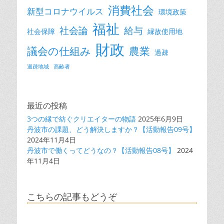
消費社会
新型コロナウイルス
環境政策
福祉
社会論
給与
社会保障
縁故使用地
財政
議会の仕組み
農業
過疎
過疎地域
高齢者
最近の投稿
3つの縁で紡ぐクリエイターの物語
2025年6月9日
丹波市の課題、どう解決しますか？【活動報告09号】
2024年11月4日
丹波市で働くってどうなの？【活動報告08号】
2024
年11月4日
こちらの記事もどうぞ