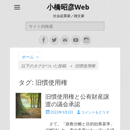
小橋昭彦Web
社会起業家／雑文家
検
索:
Facebook
Twitter
メ
YouTube
Instagram
ー
ル
ホーム
＞
以下のタグがついた投稿: »
旧慣使用権
タグ:
旧慣使用権
旧慣使用権と公有財産譲
渡の議会承認
投
2022年3月2日
コメントをどうぞ
稿
日
さて。「政教分離と目的効果基準」
で検討した、市の名義になっている縁