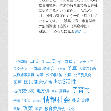
故使用地を、本来の持ち主である神社
に譲渡するという案件。 実は今
回、同様の議案がもう一件上程されて
いるんです。 ・議案17号 市有財産
の無償譲渡（追認）（高座神社）
追認。 めったに見ま
続き …
コミュニティ
コロナ
ごみ問題
メディア
予算
一部事務組合
ワクチン
人事院勧告
下水道
公の財産
人権擁護委員
介護
公園
公平委員会
地域活性
国民健康保険
医療
子育て
地方交付税
地方債
委員会
基金
情報社会
指定管理
子育て支援
市民税
政策
教育委員会
政治
教育
文化