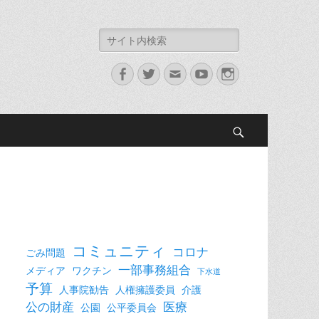
検
索:
Facebook
Twitter
メ
YouTube
Instagram
ー
ル
検
索
コミュニティ
コロナ
ごみ問題
一部事務組合
メディア
ワクチン
下水道
予算
人事院勧告
人権擁護委員
介護
公の財産
医療
公園
公平委員会