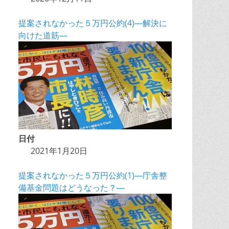
提案されなかった５万円公約(4)―解決に
向けた道筋―
日付
2021年1月20日
提案されなかった５万円公約(1)―庁舎整
備基金問題はどうなった？―