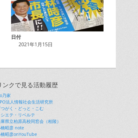
日付
2021年1月15日
リンクで見る活動履歴
so乃家
NPO法人情報社会生活研究所
ざつがく・どっと・こむ
ソシエテ・リベルテ
兵庫県立柏原高校同窓会（柏陵）
橋昭彦 note
橋昭彦onYouTube