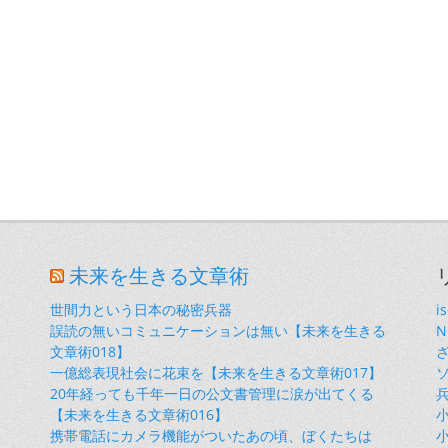
未来を生きる文章術
世間力という日本の秘密兵器
i
誤読の無いコミュニケーションは無い【未来を生きる
文章術018】
一億総表現社会に花束を【未来を生きる文章術017】
20年経っても千年一日の公文書管理に涙が出てくる
【未来を生きる文章術016】
小
携帯電話にカメラ機能がついたあの頃、ぼくたちは
小