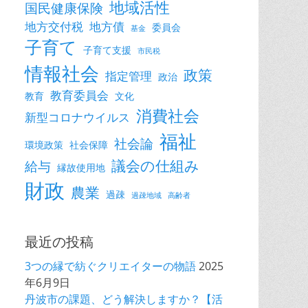
地域活性
国民健康保険
地方交付税
地方債
委員会
基金
子育て
子育て支援
市民税
情報社会
政策
指定管理
政治
教育委員会
教育
文化
消費社会
新型コロナウイルス
福祉
社会論
環境政策
社会保障
議会の仕組み
給与
縁故使用地
財政
農業
過疎
過疎地域
高齢者
最近の投稿
3つの縁で紡ぐクリエイターの物語
2025
年6月9日
丹波市の課題、どう解決しますか？【活