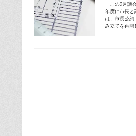
日
この9月議会
年度に市長と副
は、市長公約
み立てを再開