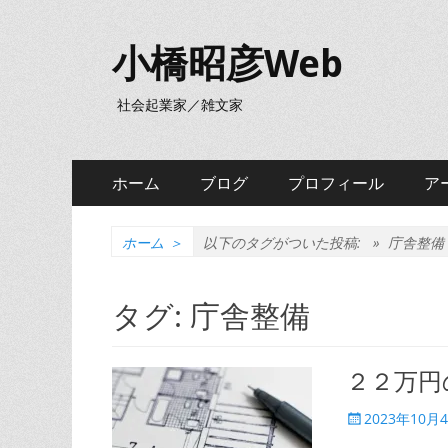
小橋昭彦Web
社会起業家／雑文家
メ
コ
ホーム
ブログ
プロフィール
ア
ン
イ
テ
ン
ン
ホーム
＞
以下のタグがついた投稿: »
庁舎整備
ツ
メ
へ
タグ:
庁舎整備
ニ
ス
キ
ュ
ッ
２２万円
ー
プ
投
2023年10月
稿