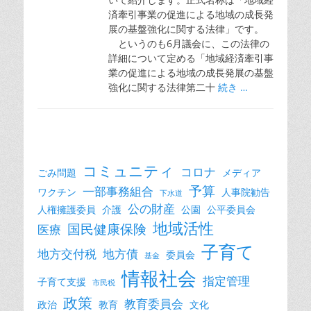
済牽引事業の促進による地域の成長発
展の基盤強化に関する法律」です。
というのも6月議会に、この法律の
詳細について定める「地域経済牽引事
業の促進による地域の成長発展の基盤
強化に関する法律第二十
続き …
コミュニティ
コロナ
ごみ問題
メディア
予算
一部事務組合
ワクチン
人事院勧告
下水道
公の財産
人権擁護委員
介護
公園
公平委員会
地域活性
国民健康保険
医療
子育て
地方交付税
地方債
委員会
基金
情報社会
指定管理
子育て支援
市民税
政策
教育委員会
政治
教育
文化