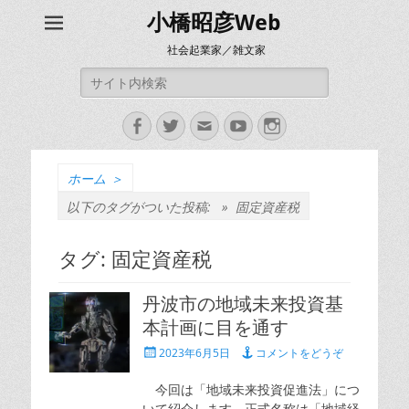
小橋昭彦Web
社会起業家／雑文家
検
索:
Facebook
Twitter
メ
YouTube
Instagram
ー
ル
ホーム
＞
以下のタグがついた投稿: »
固定資産税
タグ:
固定資産税
丹波市の地域未来投資基
本計画に目を通す
投
2023年6月5日
コメントをどうぞ
稿
日
今回は「地域未来投資促進法」につ
いて紹介します。正式名称は「地域経