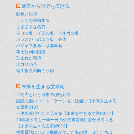
雑学から視野を広げる
動物と錯視
うんちを移植する
さまざまな名前
ネコの名、イヌの名、イルカの名
ガラスの（のような）身体
パジャマあるいは部屋着
等比数列の階段
刻まれた環境
ホコリの色
衛生仮説の向こう側
未来を生きる文章術
世間力という日本の秘密兵器
誤読の無いコミュニケーションは無い【未来を生きる
文章術018】
一億総表現社会に花束を【未来を生きる文章術017】
20年経っても千年一日の公文書管理に涙が出てくる
【未来を生きる文章術016】
携帯電話にカメラ機能がついたあの頃、ぼくたちは