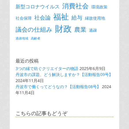
消費社会
新型コロナウイルス
環境政策
福祉
社会論
給与
社会保障
縁故使用地
財政
議会の仕組み
農業
過疎
過疎地域
高齢者
最近の投稿
3つの縁で紡ぐクリエイターの物語
2025年6月9日
丹波市の課題、どう解決しますか？【活動報告09号】
2024年11月4日
丹波市で働くってどうなの？【活動報告08号】
2024
年11月4日
こちらの記事もどうぞ