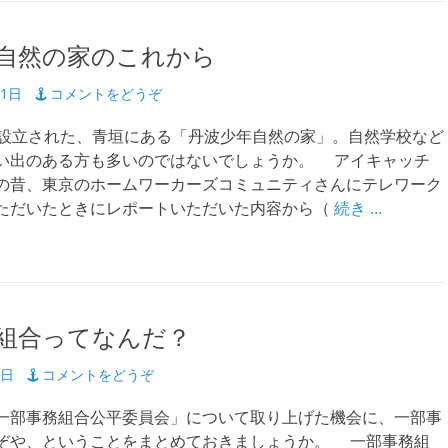
自然の家のこれから
11日
コメントをどうぞ
設立された、青垣にある「丹波少年自然の家」。自然学校など
い出のある方も多いのではないでしょうか。 アイキャッチ
の昔、東京のホームワーカーズコミュニティさんにテレワーク
ただいたときにレポートいただいた内容から（
続き …
組合ってなんだ？
9日
コメントをどうぞ
部事務組合公平委員会」について取り上げた機会に、一部事
ぞや、ということをまとめておきましょうか。 一部事務組