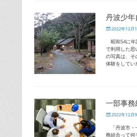
丹波少年
投
2022年12月
稿
日
昭和54に年
で利用した思
の写真は、そ
体験をしてい
一部事務
投
2022年12月
稿
日
「丹波市・一
務組合って何