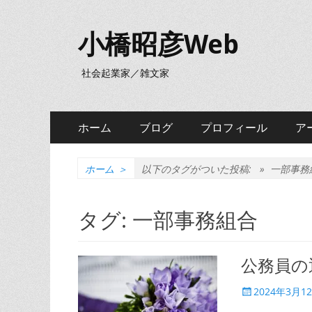
小橋昭彦Web
社会起業家／雑文家
メ
コ
ホーム
ブログ
プロフィール
ア
ン
イ
テ
ン
ン
ホーム
＞
以下のタグがついた投稿: »
一部事務
ツ
メ
へ
タグ:
一部事務組合
ニ
ス
キ
ュ
ッ
公務員の
ー
プ
投
2024年3月1
稿