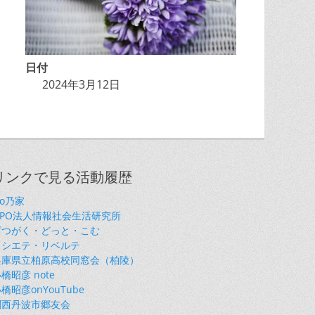
日付
2024年3月12日
リンクで見る活動履歴
so乃家
NPO法人情報社会生活研究所
ざつがく・どっと・こむ
ソシエテ・リベルテ
兵庫県立柏原高校同窓会（柏陵）
橋昭彦 note
橋昭彦onYouTube
関西丹波市郷友会