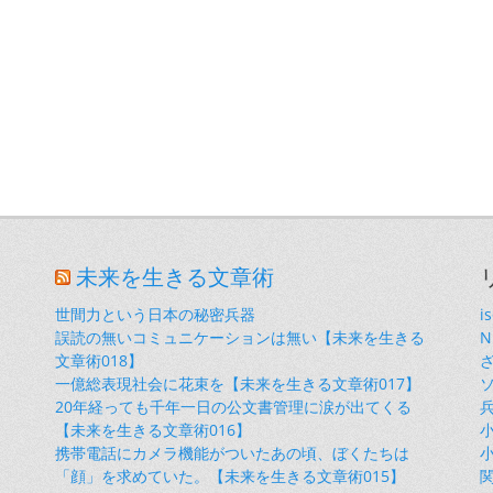
未来を生きる文章術
世間力という日本の秘密兵器
i
誤読の無いコミュニケーションは無い【未来を生きる
文章術018】
一億総表現社会に花束を【未来を生きる文章術017】
20年経っても千年一日の公文書管理に涙が出てくる
【未来を生きる文章術016】
小
携帯電話にカメラ機能がついたあの頃、ぼくたちは
小
「顔」を求めていた。【未来を生きる文章術015】