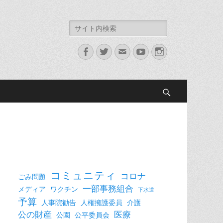
検
索:
Facebook
Twitter
メ
YouTube
Instagram
ー
ル
検
索
コミュニティ
コロナ
ごみ問題
一部事務組合
メディア
ワクチン
下水道
予算
人事院勧告
人権擁護委員
介護
公の財産
医療
公園
公平委員会