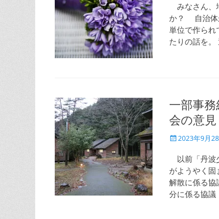
日
みなさん、地
か？ 自治体
単位で作られ
たりの話を。
一部事務
会の意見
投
2023年9月2
稿
日
以前「丹波少
がようやく固
解散に係る協
分に係る協議