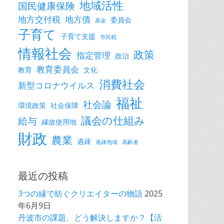
地域活性
国民健康保険
地方交付税
地方債
委員会
基金
子育て
子育て支援
市民税
情報社会
政策
指定管理
政治
教育委員会
教育
文化
消費社会
新型コロナウイルス
福祉
社会論
環境政策
社会保障
議会の仕組み
給与
縁故使用地
財政
農業
過疎
過疎地域
高齢者
最近の投稿
3つの縁で紡ぐクリエイターの物語
2025
年6月9日
丹波市の課題、どう解決しますか？【活