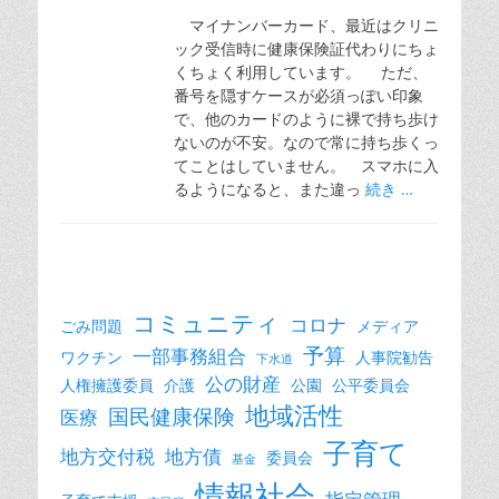
マイナンバーカード、最近はクリニ
ック受信時に健康保険証代わりにちょ
くちょく利用しています。 ただ、
番号を隠すケースが必須っぽい印象
で、他のカードのように裸で持ち歩け
ないのが不安。なので常に持ち歩くっ
てことはしていません。 スマホに入
るようになると、また違っ
続き …
コミュニティ
コロナ
ごみ問題
メディア
予算
一部事務組合
ワクチン
人事院勧告
下水道
公の財産
人権擁護委員
介護
公園
公平委員会
地域活性
国民健康保険
医療
子育て
地方交付税
地方債
委員会
基金
情報社会