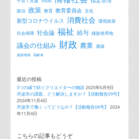
指定管理
子育て支援
市民税
政策
教育委員会
政治
教育
文化
消費社会
新型コロナウイルス
環境政策
福祉
社会論
給与
社会保障
縁故使用地
財政
議会の仕組み
農業
過疎
過疎地域
高齢者
最近の投稿
3つの縁で紡ぐクリエイターの物語
2025年6月9日
丹波市の課題、どう解決しますか？【活動報告09号】
2024年11月4日
丹波市で働くってどうなの？【活動報告08号】
2024
年11月4日
こちらの記事もどうぞ