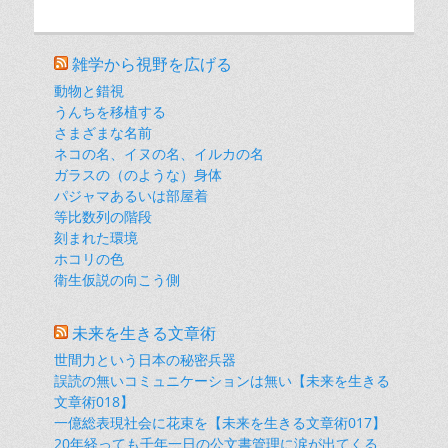
雑学から視野を広げる
動物と錯視
うんちを移植する
さまざまな名前
ネコの名、イヌの名、イルカの名
ガラスの（のような）身体
パジャマあるいは部屋着
等比数列の階段
刻まれた環境
ホコリの色
衛生仮説の向こう側
未来を生きる文章術
世間力という日本の秘密兵器
誤読の無いコミュニケーションは無い【未来を生きる
文章術018】
一億総表現社会に花束を【未来を生きる文章術017】
20年経っても千年一日の公文書管理に涙が出てくる