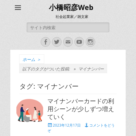
小橋昭彦Web
社会起業家／雑文家
検
索:
Facebook
Twitter
メ
YouTube
Instagram
ー
ル
ホーム
＞
以下のタグがついた投稿: »
マイナンバー
タグ:
マイナンバー
マイナンバーカードの利
用シーンが少しずつ増え
ていく
投
2023年12月17日
コメントをどう
稿
ぞ
日