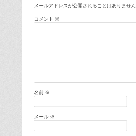
ゲ
メールアドレスが公開されることはありません
ー
コメント
※
シ
ョ
ン
名前
※
メール
※