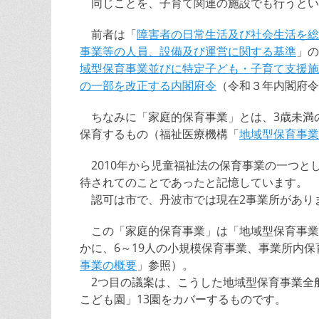
同じことを、子育て関連の施設でも行うとい
前者は「
障害者の日常生活及び社会生活を総
事業等の人員、設備及び運営に関する基準
」の
域型保育事業並びに特定子ども・子育て支援施
の一部を改正する内閣府令
（令和３年内閣府令
ちなみに「家庭的保育事業」とは、3歳未満
保育するもの（福祉医療機構「
地域型保育事業
2010年から児童福祉法の保育事業の一つと
待されてのことであったと記憶しています。
認可は市で、丹波市では現在2事業所があり
この「家庭的保育事業」は「地域型保育事業
かに、6～19人の小規模保育事業、事業所内
事業の概要
」参照）。
2つ目の議案は、こうした地域型保育事業全
こども園」13園をカバーするものです。