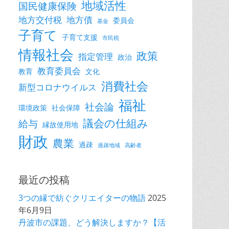
地域活性
国民健康保険
地方交付税
地方債
委員会
基金
子育て
子育て支援
市民税
情報社会
政策
指定管理
政治
教育委員会
教育
文化
消費社会
新型コロナウイルス
福祉
社会論
環境政策
社会保障
議会の仕組み
給与
縁故使用地
財政
農業
過疎
過疎地域
高齢者
最近の投稿
3つの縁で紡ぐクリエイターの物語
2025
年6月9日
丹波市の課題、どう解決しますか？【活