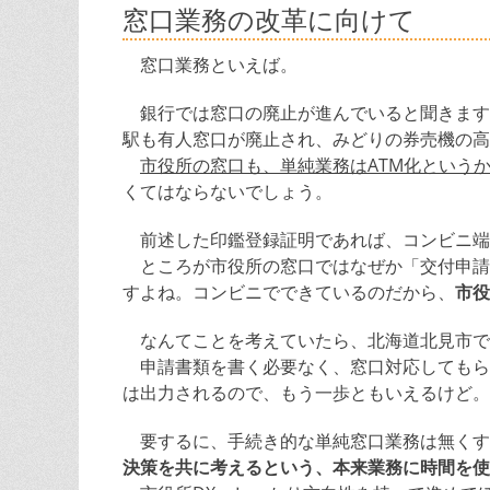
窓口業務の改革に向けて
窓口業務といえば。
銀行では窓口の廃止が進んでいると聞きます。
駅も有人窓口が廃止され、みどりの券売機の高
市役所の窓口も、単純業務はATM化という
くてはならないでしょう。
前述した印鑑登録証明であれば、コンビニ端
ところが市役所の窓口ではなぜか「交付申請
すよね。コンビニでできているのだから、
市役
なんてことを考えていたら、北海道北見市で
申請書類を書く必要なく、窓口対応してもら
は出力されるので、もう一歩ともいえるけど。
要するに、手続き的な単純窓口業務は無くす
決策を共に考えるという、本来業務に時間を使