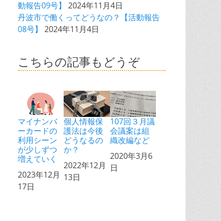
動報告09号】
2024年11月4日
丹波市で働くってどうなの？【活動報告
08号】
2024年11月4日
こちらの記事もどうぞ
マイナンバ
個人情報保
107回３月議
ーカードの
護法は今後
会議案は組
利用シーン
どうなるの
織改編など
が少しずつ
か？
日付
2020年3月6
増えていく
日付
2022年12月
日
日付
2023年12月
13日
17日