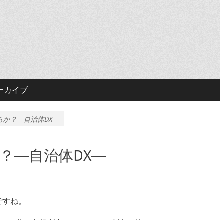
ーカイブ
か？―自治体DX―
？―自治体DX―
ですね。