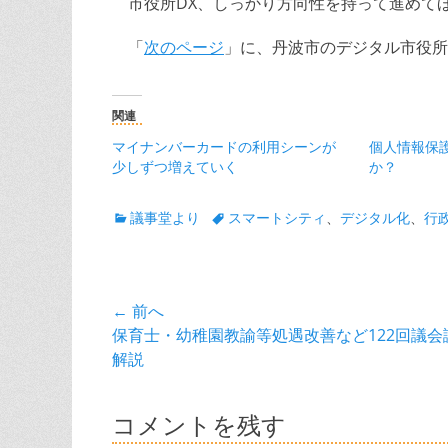
市役所DX、しっかり方向性を持って進めて
「
次のページ
」に、丹波市のデジタル市役所
関連
マイナンバーカードの利用シーンが
個人情報保
少しずつ増えていく
か？
カ
タ
議事堂より
スマートシティ
、
デジタル化
、
行政
テ
グ
ゴ
リ
ー
投
← 前へ
前
保育士・幼稚園教諭等処遇改善など122回議会
稿
の
解説
ナ
投
稿:
ビ
コメントを残す