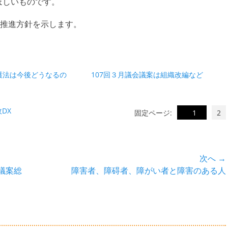
ほしいものです。
推進方針を示します。
護法は今後どうなるの
107回３月議会議案は組織改編など
DX
固定ページ:
1
2
次へ →
次
議案総
障害者、障碍者、障がい者と障害のある人
の
投
稿: