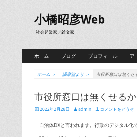
小橋昭彦Web
社会起業家／雑文家
メ
コ
ホーム
ブログ
プロフィール
ア
ン
イ
テ
ン
ン
ホーム
＞
議事堂より
＞
市役所窓口は無くせる
ツ
メ
へ
市役所窓口は無くせるか
ニ
ス
キ
ュ
投
投
2022年2月28日
admin
コメントをどうぞ
ッ
稿
稿
ー
プ
日
者
自治体DXと言われます。行政のデジタル化