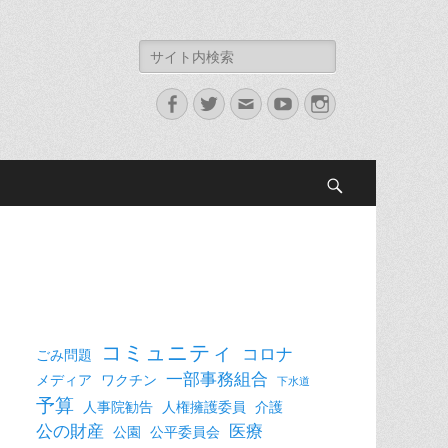
検
索:
Facebook
Twitter
メ
YouTube
Instagram
ー
ル
検
索
コミュニティ
コロナ
ごみ問題
一部事務組合
メディア
ワクチン
下水道
予算
人事院勧告
人権擁護委員
介護
公の財産
医療
公園
公平委員会