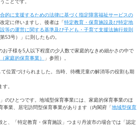
うことです。
合的に支援するための法律に基づく指定障害福祉サービスの
改定に伴いますし、後者は「
特定教育・保育施設及び特定地
設等の運営に関する基準及び子ども・子育て支援法施行規則
第53号）」に則したもの。
のお子様を5人以下程度の少人数で家庭的なきめ細かさの中で
（家庭的保育事業）
」参照）。
して位置づけられました。当時、待機児童の解消等の役割も期
ます。
」のひとつです。地域型保育事業には、家庭的保育事業のほ
保育事業、居宅訪問型保育事業があります（内閣府「
地域型保育
般と、「特定教育・保育施設」つまり丹波市の場合では「認定