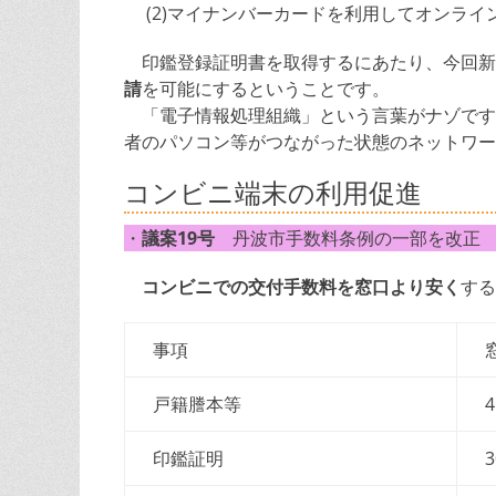
(2)マイナンバーカードを利用してオンライ
印鑑登録証明書を取得するにあたり、今回新
請
を可能にするということです。
「電子情報処理組織」という言葉がナゾです
者のパソコン等がつながった状態のネットワー
コンビニ端末の利用促進
・
議案19号
丹波市手数料条例の一部を改正
コンビニでの交付手数料を窓口より安く
する
事項
戸籍謄本等
印鑑証明