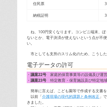
住民票
納税証明
ね、100円安くなります。コンビニ端末、ぼ
ないとか、電子決済が使えないという点が不便
い。
市としても支所のスリム化のため、こうした
電子データの許可
・
議案22号
家庭的保育事業等の設備及び運営
・
議案23号
特定教育・保育施設及び特定地域
簡単に言えば、こども園等で作成する文書を
以前「
介護現場の現代的課題と条例改正
」で
きました。