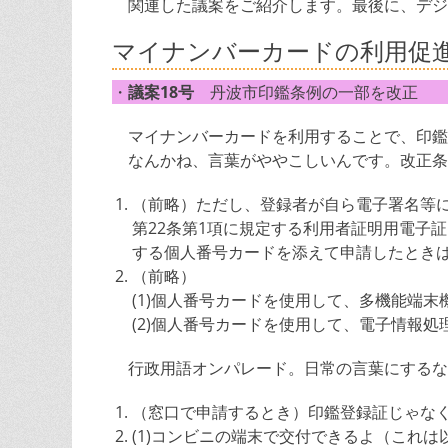
関連した議案をご紹介します。最後に、デジ
マイナンバーカードの利用促
・
議案18号
丹波市印鑑条例の一部を改正
マイナンバーカードを利用することで、印鑑
なんかね、言葉がややこしいんです。改正条
（前略）ただし、登録者が自ら電子署名等
第22条第1項に規定する利用者証明用電子
する個人番号カードを添えて申請したとき
（前略）
(1)個人番号カードを使用して、多機能端
(2)個人番号カードを使用して、電子情報
行政用語オンパレード。日常の言葉にするな
（窓口で申請するとき）印鑑登録証じゃな
(1)コンビニの端末で交付できるよ（これ