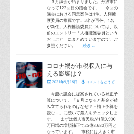
３月議会が始まりました。丹波市に
なって122回目の議会です。 今回の
議会における同意案件は4件。人権擁
護委員の推薦です。3名が再任、1名
が新任。人権擁護委員については、以
前のエントリー「人権擁護委員という
おしごと」にまとめていますので、ご
参照ください。
続き …
コロナ禍が市税収入に与
える影響は？
投
2021年9月16日
コメントをどうぞ
稿
日
今般の議会に提案されている補正予
算について、「９月になると基金が積
み立てられるのはなぜ？－補正予算を
読む－」に続いて歳入をチェックしま
す。 まずは個人市民税が1億9,900
万円増の増額補正で25億8,680万円と
なっています。 市税には大きく市