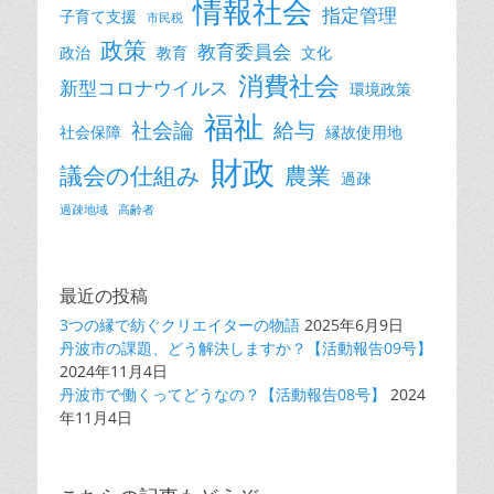
情報社会
指定管理
子育て支援
市民税
政策
教育委員会
政治
教育
文化
消費社会
新型コロナウイルス
環境政策
福祉
社会論
給与
社会保障
縁故使用地
財政
議会の仕組み
農業
過疎
過疎地域
高齢者
最近の投稿
3つの縁で紡ぐクリエイターの物語
2025年6月9日
丹波市の課題、どう解決しますか？【活動報告09号】
2024年11月4日
丹波市で働くってどうなの？【活動報告08号】
2024
年11月4日