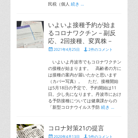
民税（個人
続き …
いよいよ接種予約が始ま
るコロナワクチン－副反
応、2回接種、変異株－
投
2021年4月25日
2件のコメント
稿
日
いよいよ丹波市でもコロナワクチン
の接種が始まります。 高齢者の方に
は接種の案内が届いたかと思います
（カバー写真）。 ただ、接種開始
は5月18日の予定で、予約開始は11
日。少し先になります。丹波市におけ
る予防接種については健康課からの
「新型コロナウイルス予防
続き …
コロナ対策21の提言
投
2020年4月13日
5件のコメント