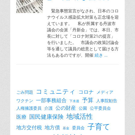
稿
日
緊急事態宣言がなされ、日本のコロ
ナウイルス感染拡大対策も正念場を迎
えています。 私が所属する丹波市
議会の会派「丹新会」では、本日、市
長に対して「コロナ対策21の提言」
を行いました。 市議会の政策討論会
等を通して議員の総意として届ける方
法もあるのですが、開催
続き …
コミュニティ
コロナ
ごみ問題
メディア
予算
一部事務組合
ワクチン
人事院勧告
下水道
公の財産
人権擁護委員
介護
公園
公平委員会
地域活性
国民健康保険
医療
子育て
地方交付税
地方債
委員会
基金