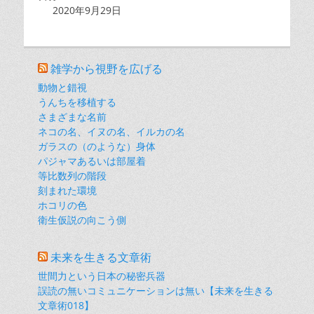
2020年9月29日
雑学から視野を広げる
動物と錯視
うんちを移植する
さまざまな名前
ネコの名、イヌの名、イルカの名
ガラスの（のような）身体
パジャマあるいは部屋着
等比数列の階段
刻まれた環境
ホコリの色
衛生仮説の向こう側
未来を生きる文章術
世間力という日本の秘密兵器
誤読の無いコミュニケーションは無い【未来を生きる
文章術018】