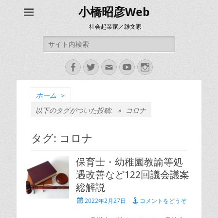
小橋昭彦Web
社会起業家／雑文家
検
索:
Facebook
Twitter
メ
YouTube
Instagram
ー
ル
ホーム
＞
以下のタグがついた投稿: »
コロナ
タグ:
コロナ
保育士・幼稚園教諭等処
遇改善など122回議会議案
総解説
投
2022年2月27日
コメントをどうぞ
稿
日