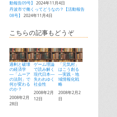
動報告09号】
2024年11月4日
丹波市で働くってどうなの？【活動報告
08号】
2024年11月4日
こちらの記事もどうぞ
過剰と破壊
ゲーム理論
「元気村」
の経済学
で読み解く
はこう創る
―「ムーア
現代日本―
―実践・地
の法則」で
失われゆく
域情報化戦
何が変わる
社会性
略
のか？
日付
2008年2月
日付
2008年2月2
日付
2008年2月
12日
日
28日