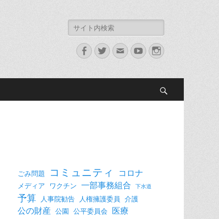
検
索:
Facebook
Twitter
メ
YouTube
Instagram
ー
ル
検
索
コミュニティ
コロナ
ごみ問題
一部事務組合
メディア
ワクチン
下水道
予算
人事院勧告
人権擁護委員
介護
公の財産
医療
公園
公平委員会