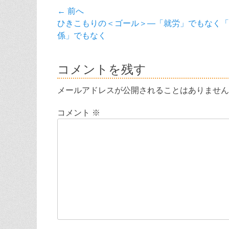
リ
投
← 前へ
ー
前
ひきこもりの＜ゴール＞―「就労」でもなく「
稿
の
係」でもなく
ナ
投
稿:
ビ
コメントを残す
ゲ
メールアドレスが公開されることはありません
ー
コメント
※
シ
ョ
ン