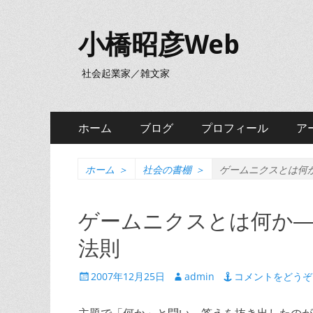
小橋昭彦Web
社会起業家／雑文家
メ
コ
ホーム
ブログ
プロフィール
ア
ン
イ
テ
ン
ン
ホーム
＞
社会の書棚
＞
ゲームニクスとは何
ツ
メ
へ
ゲームニクスとは何か
ニ
ス
キ
法則
ュ
ッ
ー
プ
投
投
2007年12月25日
admin
コメントをどうぞ
稿
稿
日
者