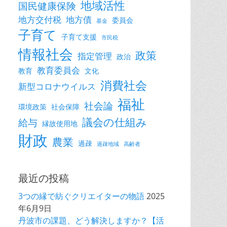
地域活性
国民健康保険
地方交付税
地方債
委員会
基金
子育て
子育て支援
市民税
情報社会
政策
指定管理
政治
教育委員会
教育
文化
消費社会
新型コロナウイルス
福祉
社会論
環境政策
社会保障
議会の仕組み
給与
縁故使用地
財政
農業
過疎
過疎地域
高齢者
最近の投稿
3つの縁で紡ぐクリエイターの物語
2025
年6月9日
丹波市の課題、どう解決しますか？【活