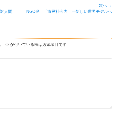
次へ →
次
対人関
NGO発、「市民社会力」―新しい世界モデルへ
の
投
稿:
。
※
が付いている欄は必須項目です