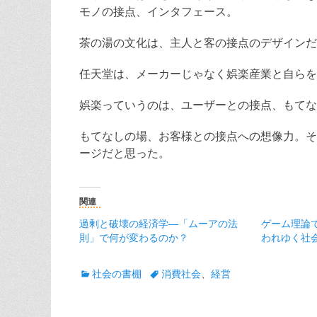
モノの接点、インタフェース。
茶の湯の文化は、主人と客の接点のデザインだ
任天堂は、メーカーじゃなく娯楽産業と自らを
娯楽っていうのは、ユーザーとの接点、もてな
もてなしの場、お客様との接点への想像力。そ
ージだと思った。
関連
過剰と破壊の経済学―「ムーアの法
ゲーム理論
則」で何が変わるのか？
われゆく社
カ
タ
社会の書棚
消費社会
、
経営
テ
グ
ゴ