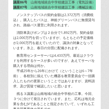
議案86号
山南地域統合中学校建設工事（電気設備）
議案87号
山南地域統合中学校建設工事（機械設備）
ノンステップバスの契約金額は2,372万円（消費税
込）。購入したバスは、神姫グリーンバスに無償貸与
され、路線バス運営に利用されます。
消防車及びポンプは２台分で1,892万円。契約金額
は2,000万円を切っていますが、もともとの予定価格
が2,000万円を超えていたので、議決の対象となって
います。氷上、春日の分団に配備されます。
教育用センターサーバは4,433万円。最近はクラウ
ドを利用するケースが多いのですが、あえてサーバを
購入する理由は何か。
平成25年から26年にかけて（ということは6～7年
前）、各校別に揃えていた機器を教育委員会で一括購
入したものの更新ということではありますが、資料請
求、及び質疑で確認したいと思います。
残る３議案は山南地域の統合中学校の工事。今回、
３つに分けて発注されています。また、応札は地元企
業を含むJVであることと指定されていて、いずれも工
事共同事業体の落札です。