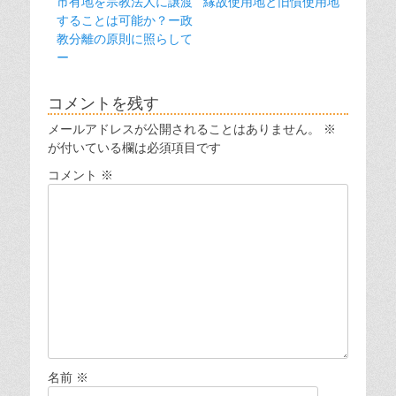
前
次
市有地を宗教法人に譲渡
縁故使用地と旧慣使用地
稿
の
の
することは可能か？ー政
ナ
投
投
教分離の原則に照らして
ビ
稿:
稿:
ー
ゲ
ー
コメントを残す
シ
メールアドレスが公開されることはありません。
※
ョ
が付いている欄は必須項目です
ン
コメント
※
名前
※