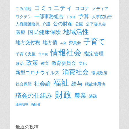
コミュニティ
コロナ
ごみ問題
メディア
予算
一部事務組合
ワクチン
人事院勧告
下水道
公の財産
人権擁護委員
介護
公園
公平委員会
地域活性
国民健康保険
医療
子育て
地方交付税
地方債
委員会
基金
情報社会
指定管理
子育て支援
市民税
政策
教育委員会
政治
教育
文化
消費社会
新型コロナウイルス
環境政策
福祉
社会論
給与
社会保障
縁故使用地
財政
議会の仕組み
農業
過疎
過疎地域
高齢者
最近の投稿