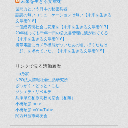
未来を生きる文章術
世間力という日本の秘密兵器
誤読の無いコミュニケーションは無い【未来を生きる
文章術018】
一億総表現社会に花束を【未来を生きる文章術017】
20年経っても千年一日の公文書管理に涙が出てくる
【未来を生きる文章術016】
携帯電話にカメラ機能がついたあの頃、ぼくたちは
「顔」を求めていた。【未来を生きる文章術015】
リンクで見る活動履歴
iso乃家
NPO法人情報社会生活研究所
ざつがく・どっと・こむ
ソシエテ・リベルテ
兵庫県立柏原高校同窓会（柏陵）
小橋昭彦 note
小橋昭彦onYouTube
関西丹波市郷友会