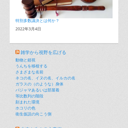
特別多数議決とは何か？
日付
2022年3月4日
雑学から視野を広げる
動物と錯視
うんちを移植する
さまざまな名前
ネコの名、イヌの名、イルカの名
ガラスの（のような）身体
パジャマあるいは部屋着
等比数列の階段
刻まれた環境
ホコリの色
衛生仮説の向こう側