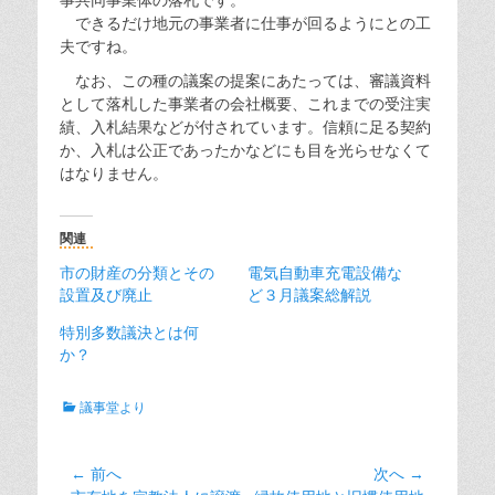
できるだけ地元の事業者に仕事が回るようにとの工
夫ですね。
なお、この種の議案の提案にあたっては、審議資料
として落札した事業者の会社概要、これまでの受注実
績、入札結果などが付されています。信頼に足る契約
か、入札は公正であったかなどにも目を光らせなくて
はなりません。
関連
市の財産の分類とその
電気自動車充電設備な
設置及び廃止
ど３月議案総解説
特別多数議決とは何
か？
カ
議事堂より
テ
ゴ
リ
投
← 前へ
次へ →
ー