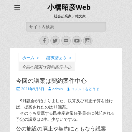
小橋昭彦Web
社会起業家／雑文家
検
索:
Facebook
Twitter
メ
YouTube
Instagram
ー
ル
ホーム
＞
議事堂より
＞
今回の議案は契約案件中心
今回の議案は契約案件中心
投
投
2021年9月8日
admin
コメントをどうぞ
稿
稿
日
者
9月議会が始まりました。決算及び補正予算を除け
ば、提案されたのは11議案。
そのうち所属する民生産建常任委員会に付託される
予定の議案は2件。少ないですね。
公の施設の廃止や契約にともなう議案