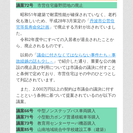
議案72号
市営住宅藤野団地の廃止
昭和51年建築で耐震性能が確保されていなく、老朽
化も激しいため、平成28年3月策定の「
丹波市公営住
宅等長寿命化計画
」で廃止する方針が出されていまし
た。
令和2年度中にすべての入居者が退去されたことか
ら、廃止されるものです。
以前の「
議会に付さなくてはならない事件たち－事
故繰越の話も少し－
」で紹介した通り、重要な公の施
設の廃止及び利用については市議会の議決に付すこと
と条例で定めており、市営住宅はその中のひとつとし
て列記されています。
また、2,000万円以上の契約は市議会の議決に付す
ことという条例に基づいて提案されているのが以下の
議案。
議案66号
中型ノンステップバス車両購入
議案71号
小型動力ポンプ普通積載車等購入
議案73号
教育用センターサーバ機器購入
議案85号
山南地域統合中学校建設工事（建築）