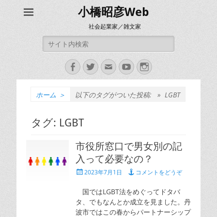
小橋昭彦Web
社会起業家／雑文家
検
索:
Facebook
Twitter
メ
YouTube
Instagram
ー
ル
ホーム
＞
以下のタグがついた投稿: »
LGBT
タグ:
LGBT
市役所窓口で男女別の記
入って必要なの？
投
2023年7月1日
コメントをどうぞ
稿
日
国ではLGBT法をめぐってドタバ
タ、でもなんとか成立を見ました。丹
波市ではこの春からパートナーシップ