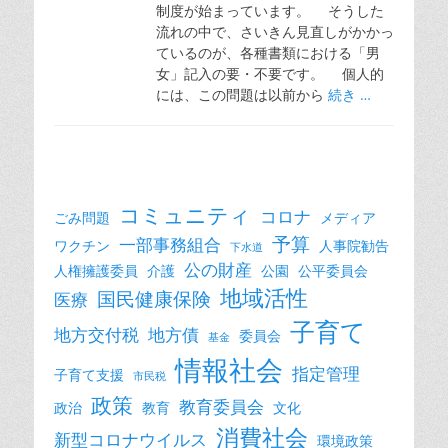
制度が始まっています。 そうした
流れの中で、さいきん見直しがかかっ
ているのが、各種書類における「男
女」記入の要・不要です。 個人的
には、この問題は以前から
続き …
コミュニティ
コロナ
ごみ問題
メディア
予算
一部事務組合
ワクチン
人事院勧告
下水道
公の財産
人権擁護委員
介護
公園
公平委員会
地域活性
国民健康保険
医療
子育て
地方交付税
地方債
委員会
基金
情報社会
指定管理
子育て支援
市民税
政策
教育委員会
政治
教育
文化
消費社会
新型コロナウイルス
環境政策