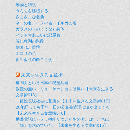
動物と錯視
うんちを移植する
さまざまな名前
ネコの名、イヌの名、イルカの名
ガラスの（のような）身体
パジャマあるいは部屋着
等比数列の階段
刻まれた環境
ホコリの色
衛生仮説の向こう側
未来を生きる文章術
世間力という日本の秘密兵器
誤読の無いコミュニケーションは無い【未来を生きる
文章術018】
一億総表現社会に花束を【未来を生きる文章術017】
20年経っても千年一日の公文書管理に涙が出てくる
【未来を生きる文章術016】
携帯電話にカメラ機能がついたあの頃、ぼくたちは
「顔」を求めていた。【未来を生きる文章術015】