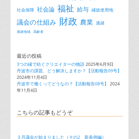
福祉
社会論
給与
社会保障
縁故使用地
財政
議会の仕組み
農業
過疎
過疎地域
高齢者
最近の投稿
3つの縁で紡ぐクリエイターの物語
2025年6月9日
丹波市の課題、どう解決しますか？【活動報告09号】
2024年11月4日
丹波市で働くってどうなの？【活動報告08号】
2024
年11月4日
こちらの記事もどうぞ
３月議会が始まりました（その2 新条例編）