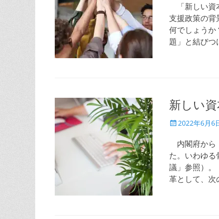
日
「新しい資本
支援政策の背
何でしょうか
題」と結びつ
新しい資
投
2022年6月6
稿
日
内閣府から『
た。いわゆる
議」参照）。
革として、次