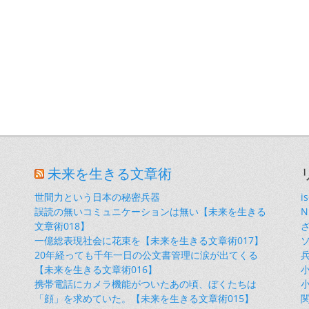
未来を生きる文章術
世間力という日本の秘密兵器
i
誤読の無いコミュニケーションは無い【未来を生きる
文章術018】
一億総表現社会に花束を【未来を生きる文章術017】
20年経っても千年一日の公文書管理に涙が出てくる
【未来を生きる文章術016】
小
携帯電話にカメラ機能がついたあの頃、ぼくたちは
小
「顔」を求めていた。【未来を生きる文章術015】