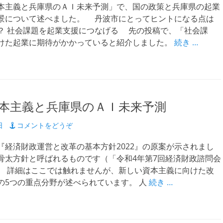
主義と兵庫県のＡＩ未来予測」で、国の政策と兵庫県の起業
景について述べました。 丹波市にとってヒントになる点は
？ 社会課題を起業支援につなげる 先の投稿で、「社会課
けた起業に期待がかかっていると紹介しました。
続き …
本主義と兵庫県のＡＩ未来予測
日
コメントをどうぞ
経済財政運営と改革の基本方針2022』の原案が示されまし
骨太方針と呼ばれるものです（「令和4年第7回経済財政諮問会
 詳細はここでは触れませんが、新しい資本主義に向けた改
の5つの重点分野が述べられています。 人
続き …