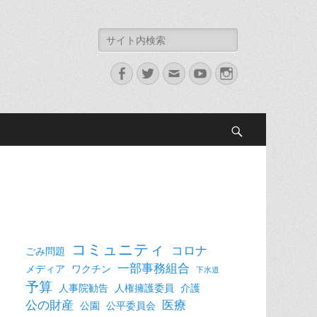
検
索:
Facebook
Twitter
メ
YouTube
Instagram
ー
ル
検
索
コミュニティ
コロナ
ごみ問題
一部事務組合
メディア
ワクチン
下水道
予算
人事院勧告
人権擁護委員
介護
公の財産
医療
公園
公平委員会