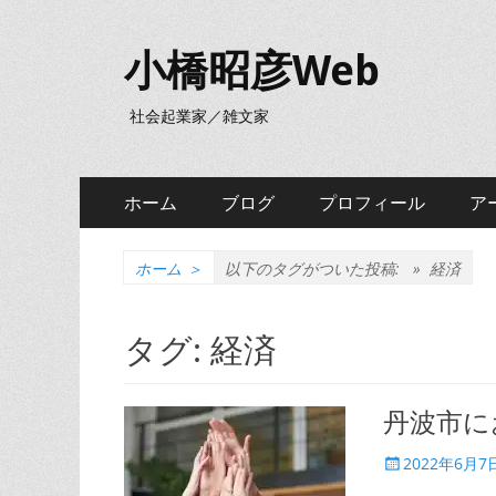
小橋昭彦Web
社会起業家／雑文家
メ
コ
ホーム
ブログ
プロフィール
ア
ン
イ
テ
ン
ン
ホーム
＞
以下のタグがついた投稿: »
経済
ツ
メ
へ
タグ:
経済
ニ
ス
キ
ュ
ッ
丹波市に
ー
プ
投
2022年6月7
稿