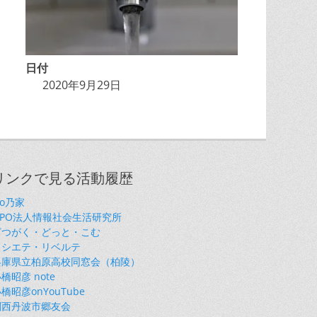
日付
2020年9月29日
リンクで見る活動履歴
so乃家
NPO法人情報社会生活研究所
ざつがく・どっと・こむ
ソシエテ・リベルテ
兵庫県立柏原高校同窓会（柏陵）
橋昭彦 note
橋昭彦onYouTube
関西丹波市郷友会