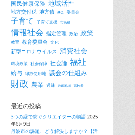
地域活性
国民健康保険
地方交付税
地方債
委員会
基金
子育て
子育て支援
市民税
情報社会
政策
指定管理
政治
教育委員会
教育
文化
消費社会
新型コロナウイルス
福祉
社会論
環境政策
社会保障
議会の仕組み
給与
縁故使用地
財政
農業
過疎
過疎地域
高齢者
最近の投稿
3つの縁で紡ぐクリエイターの物語
2025
年6月9日
丹波市の課題、どう解決しますか？【活