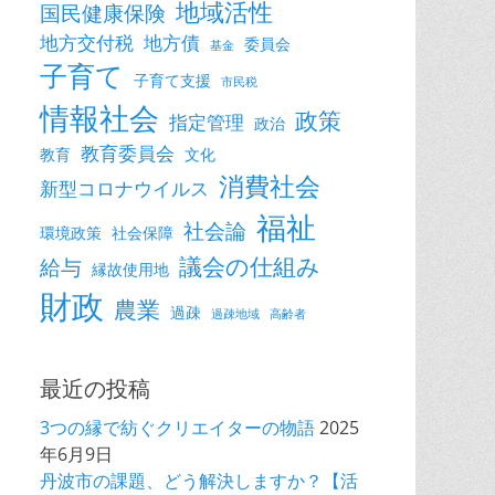
地域活性
国民健康保険
地方交付税
地方債
委員会
基金
子育て
子育て支援
市民税
情報社会
政策
指定管理
政治
教育委員会
教育
文化
消費社会
新型コロナウイルス
福祉
社会論
環境政策
社会保障
議会の仕組み
給与
縁故使用地
財政
農業
過疎
過疎地域
高齢者
最近の投稿
3つの縁で紡ぐクリエイターの物語
2025
年6月9日
丹波市の課題、どう解決しますか？【活