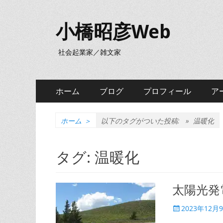
小橋昭彦Web
社会起業家／雑文家
メ
コ
ホーム
ブログ
プロフィール
ア
ン
イ
テ
ン
ン
ホーム
＞
以下のタグがついた投稿: »
温暖化
ツ
メ
へ
タグ:
温暖化
ニ
ス
キ
ュ
ッ
太陽光発
ー
プ
投
2023年12月
稿