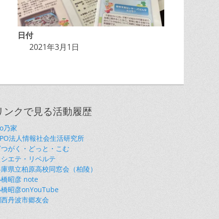
日付
2021年3月1日
リンクで見る活動履歴
so乃家
NPO法人情報社会生活研究所
ざつがく・どっと・こむ
ソシエテ・リベルテ
兵庫県立柏原高校同窓会（柏陵）
橋昭彦 note
橋昭彦onYouTube
関西丹波市郷友会