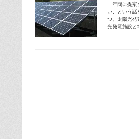
日
年間に提案さ
い、という話
つ。太陽光発
光発電施設と