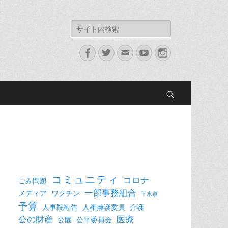
検
索:
Facebook
Twitter
メ
YouTube
Instagram
ー
ル
検
索
コミュニティ
コロナ
ごみ問題
一部事務組合
メディア
ワクチン
下水道
予算
人事院勧告
人権擁護委員
介護
公の財産
医療
公園
公平委員会