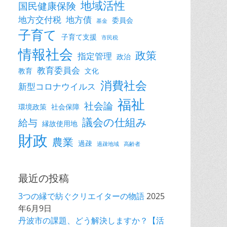
地域活性
国民健康保険
地方交付税
地方債
委員会
基金
子育て
子育て支援
市民税
情報社会
政策
指定管理
政治
教育委員会
教育
文化
消費社会
新型コロナウイルス
福祉
社会論
環境政策
社会保障
議会の仕組み
給与
縁故使用地
財政
農業
過疎
過疎地域
高齢者
最近の投稿
3つの縁で紡ぐクリエイターの物語
2025
年6月9日
丹波市の課題、どう解決しますか？【活