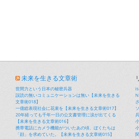
未来を生きる文章術
世間力という日本の秘密兵器
i
誤読の無いコミュニケーションは無い【未来を生きる
文章術018】
一億総表現社会に花束を【未来を生きる文章術017】
20年経っても千年一日の公文書管理に涙が出てくる
【未来を生きる文章術016】
小
携帯電話にカメラ機能がついたあの頃、ぼくたちは
小
「顔」を求めていた。【未来を生きる文章術015】