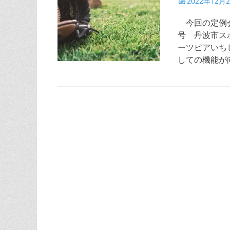
投
2022年12月
稿
日
今回の定例会
号 丹波市ス
ーツピアいち
しての機能が