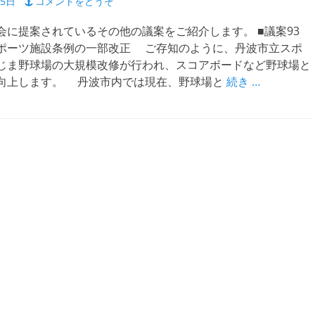
25日
コメントをどうぞ
に提案されているその他の議案をご紹介します。 ■議案93
ポーツ施設条例の一部改正 ご存知のように、丹波市立スポ
じま野球場の大規模改修が行われ、スコアボードなど野球場と
向上します。 丹波市内では現在、野球場と
続き …