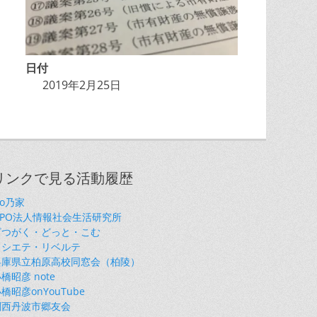
日付
2019年2月25日
リンクで見る活動履歴
so乃家
NPO法人情報社会生活研究所
ざつがく・どっと・こむ
ソシエテ・リベルテ
兵庫県立柏原高校同窓会（柏陵）
橋昭彦 note
橋昭彦onYouTube
関西丹波市郷友会