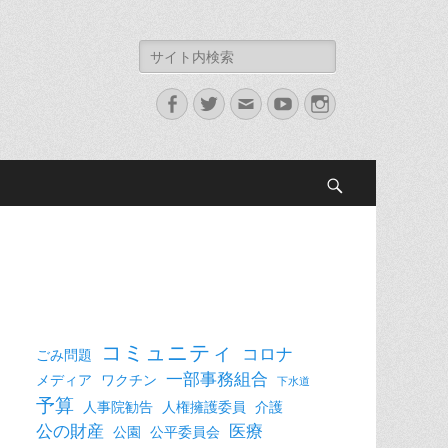
検
索:
Facebook
Twitter
メ
YouTube
Instagram
ー
ル
検
索
コミュニティ
コロナ
ごみ問題
一部事務組合
メディア
ワクチン
下水道
予算
人事院勧告
人権擁護委員
介護
公の財産
医療
公園
公平委員会