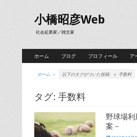
小橋昭彦Web
社会起業家／雑文家
メ
コ
ホーム
ブログ
プロフィール
ア
ン
イ
テ
ン
ン
ホーム
＞
以下のタグがついた投稿: »
手数料
ツ
メ
へ
タグ:
手数料
ニ
ス
キ
ュ
ッ
野球場利
ー
プ
案－