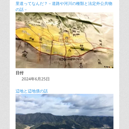
里道ってなんだ？－道路や河川の種類と法定外公共物
の話－
日付
2024年6月25日
辺地と辺地債の話