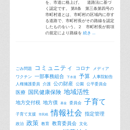
を、市道に格上げ。 道路法に基づ
く認定です。 第8条 第三条第四号の
市町村道とは、市町村の区域内に存す
る道路で、市町村長がその路線を認定
したものをいう。２ 市町村長が前項
の規定により路線を
続き …
コミュニティ
コロナ
ごみ問題
メディア
予算
一部事務組合
ワクチン
人事院勧告
下水道
公の財産
人権擁護委員
介護
公園
公平委員会
地域活性
国民健康保険
医療
子育て
地方交付税
地方債
委員会
基金
情報社会
指定管理
子育て支援
市民税
政策
教育委員会
政治
教育
文化