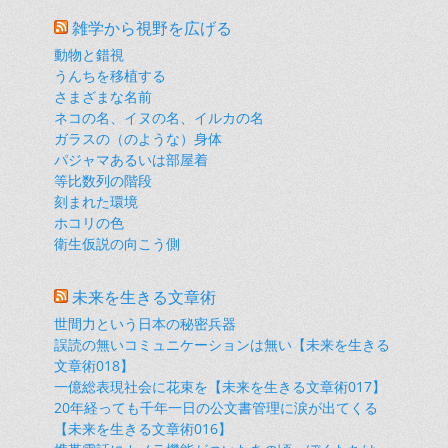
雑学から視野を広げる
動物と錯視
うんちを移植する
さまざまな名前
ネコの名、イヌの名、イルカの名
ガラスの（のような）身体
パジャマあるいは部屋着
等比数列の階段
刻まれた環境
ホコリの色
衛生仮説の向こう側
未来を生きる文章術
世間力という日本の秘密兵器
誤読の無いコミュニケーションは無い【未来を生きる
文章術018】
一億総表現社会に花束を【未来を生きる文章術017】
20年経っても千年一日の公文書管理に涙が出てくる
【未来を生きる文章術016】