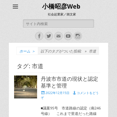
小橋昭彦Web
社会起業家／雑文家
検
索:
Facebook
Twitter
メ
YouTube
Instagram
ー
ル
ホーム
＞
以下のタグがついた投稿: »
市道
タグ:
市道
丹波市市道の現状と認定
基準と管理
投
2022年12月15日
コメントをどう
稿
ぞ
日
■議案95号 市道路線の認定（南246
号線） これまで里道だった路線