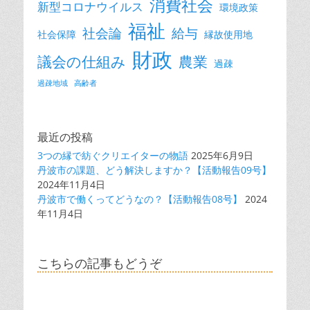
消費社会
新型コロナウイルス
環境政策
福祉
社会論
給与
社会保障
縁故使用地
財政
議会の仕組み
農業
過疎
過疎地域
高齢者
最近の投稿
3つの縁で紡ぐクリエイターの物語
2025年6月9日
丹波市の課題、どう解決しますか？【活動報告09号】
2024年11月4日
丹波市で働くってどうなの？【活動報告08号】
2024
年11月4日
こちらの記事もどうぞ