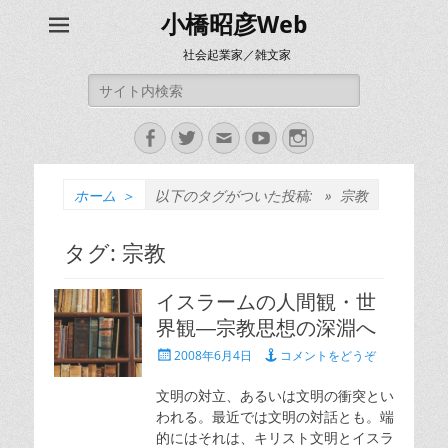
小橋昭彦Web
社会起業家／雑文家
検
索:
Facebook
Twitter
メ
YouTube
Instagram
ー
ル
ホーム
＞
以下のタグがついた投稿: »
宗教
タグ:
宗教
イスラームの人間観・世
界観―宗教思想の深淵へ
投
2008年6月4日
コメントをどうぞ
稿
日
文明の対立、あるいは文明の衝突とい
われる。最近では文明の対話とも。端
的にはそれは、キリスト文明とイスラ