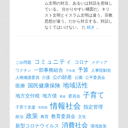
ム文明の対立、あるいは対話を意味し
ている。 分かりやすい構図だ。キリ
スト文明とイスラム文明は違う。宗教
思想が違う。だから対立する。対話し
なくてはいけない。 た
続き …
コミュニティ
コロナ
ごみ問題
メディア
予算
一部事務組合
ワクチン
人事院勧告
下水道
公の財産
人権擁護委員
介護
公園
公平委員会
地域活性
国民健康保険
医療
子育て
地方交付税
地方債
委員会
基金
情報社会
指定管理
子育て支援
市民税
政策
教育委員会
政治
教育
文化
消費社会
新型コロナウイルス
環境政策