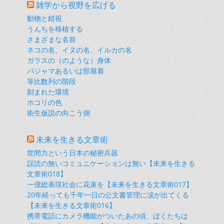
雑学から視野を広げる
動物と錯視
うんちを移植する
さまざまな名前
ネコの名、イヌの名、イルカの名
ガラスの（のような）身体
パジャマあるいは部屋着
等比数列の階段
刻まれた環境
ホコリの色
衛生仮説の向こう側
未来を生きる文章術
世間力という日本の秘密兵器
誤読の無いコミュニケーションは無い【未来を生きる
文章術018】
一億総表現社会に花束を【未来を生きる文章術017】
20年経っても千年一日の公文書管理に涙が出てくる
【未来を生きる文章術016】
携帯電話にカメラ機能がついたあの頃、ぼくたちは