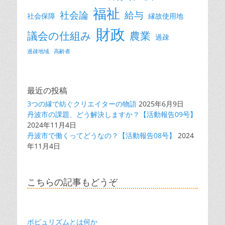
福祉
社会論
給与
社会保障
縁故使用地
財政
議会の仕組み
農業
過疎
過疎地域
高齢者
最近の投稿
3つの縁で紡ぐクリエイターの物語
2025年6月9日
丹波市の課題、どう解決しますか？【活動報告09号】
2024年11月4日
丹波市で働くってどうなの？【活動報告08号】
2024
年11月4日
こちらの記事もどうぞ
ポピュリズムとは何か