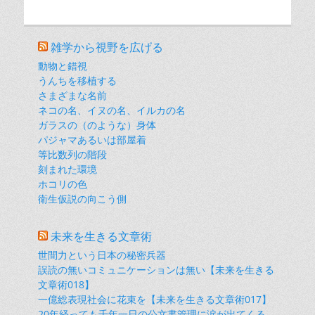
雑学から視野を広げる
動物と錯視
うんちを移植する
さまざまな名前
ネコの名、イヌの名、イルカの名
ガラスの（のような）身体
パジャマあるいは部屋着
等比数列の階段
刻まれた環境
ホコリの色
衛生仮説の向こう側
未来を生きる文章術
世間力という日本の秘密兵器
誤読の無いコミュニケーションは無い【未来を生きる
文章術018】
一億総表現社会に花束を【未来を生きる文章術017】
20年経っても千年一日の公文書管理に涙が出てくる