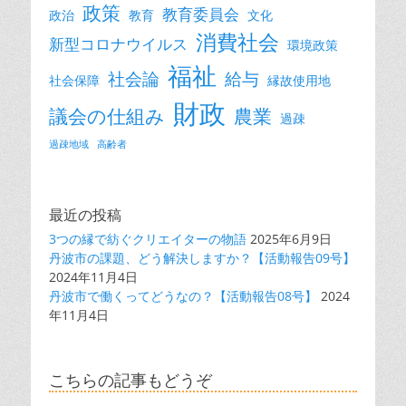
政策
教育委員会
政治
教育
文化
消費社会
新型コロナウイルス
環境政策
福祉
社会論
給与
社会保障
縁故使用地
財政
議会の仕組み
農業
過疎
過疎地域
高齢者
最近の投稿
3つの縁で紡ぐクリエイターの物語
2025年6月9日
丹波市の課題、どう解決しますか？【活動報告09号】
2024年11月4日
丹波市で働くってどうなの？【活動報告08号】
2024
年11月4日
こちらの記事もどうぞ