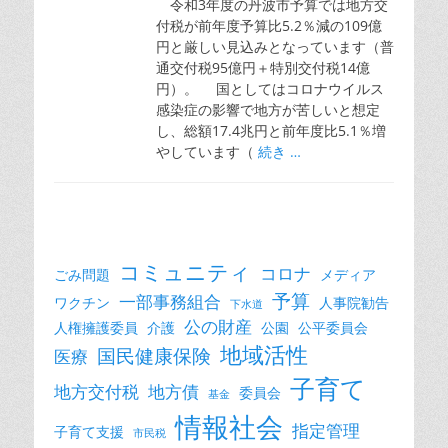
令和3年度の丹波市予算では地方交
付税が前年度予算比5.2％減の109億
円と厳しい見込みとなっています（普
通交付税95億円＋特別交付税14億
円）。 国としてはコロナウイルス
感染症の影響で地方が苦しいと想定
し、総額17.4兆円と前年度比5.1％増
やしています（
続き …
コミュニティ
コロナ
ごみ問題
メディア
予算
一部事務組合
ワクチン
人事院勧告
下水道
公の財産
人権擁護委員
介護
公園
公平委員会
地域活性
国民健康保険
医療
子育て
地方交付税
地方債
委員会
基金
情報社会
指定管理
子育て支援
市民税