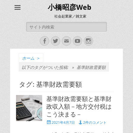
小橋昭彦Web
社会起業家／雑文家
検
索:
Facebook
Twitter
メ
YouTube
Instagram
ー
ル
ホーム
＞
以下のタグがついた投稿: »
基準財政需要額
タグ:
基準財政需要額
基準財政需要額と基準財
政収入額－地方交付税は
こう決まる－
投
2021年4月7日
2件のコメント
稿
日