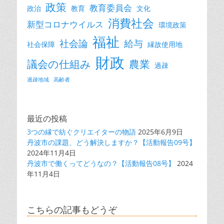
政策
教育委員会
政治
教育
文化
消費社会
新型コロナウイルス
環境政策
福祉
社会論
給与
社会保障
縁故使用地
財政
議会の仕組み
農業
過疎
過疎地域
高齢者
最近の投稿
3つの縁で紡ぐクリエイターの物語
2025年6月9日
丹波市の課題、どう解決しますか？【活動報告09号】
2024年11月4日
丹波市で働くってどうなの？【活動報告08号】
2024
年11月4日
こちらの記事もどうぞ