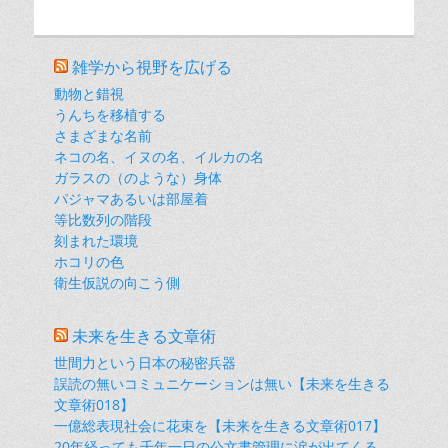
雑学から視野を広げる
動物と錯視
うんちを移植する
さまざまな名前
ネコの名、イヌの名、イルカの名
ガラスの（のような）身体
パジャマあるいは部屋着
等比数列の階段
刻まれた環境
ホコリの色
衛生仮説の向こう側
未来を生きる文章術
世間力という日本の秘密兵器
誤読の無いコミュニケーションは無い【未来を生きる
文章術018】
一億総表現社会に花束を【未来を生きる文章術017】
20年経っても千年一日の公文書管理に涙が出てくる