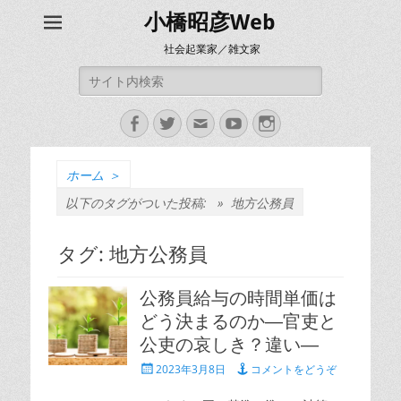
小橋昭彦Web
社会起業家／雑文家
検
索:
Facebook
Twitter
メ
YouTube
Instagram
ー
ル
ホーム
＞
以下のタグがついた投稿: »
地方公務員
タグ:
地方公務員
公務員給与の時間単価は
どう決まるのか―官吏と
公吏の哀しき？違い―
投
2023年3月8日
コメントをどうぞ
稿
日