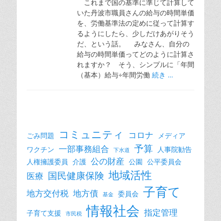
これまで国の基準に準じて計算して
いた丹波市職員さんの給与の時間単価
を、労働基準法の定めに従って計算す
るようにしたら、少しだけあがりそう
だ、という話。 みなさん、自分の
給与の時間単価ってどのように計算さ
れますか？ そう、シンプルに「年間
（基本）給与÷年間労働
続き …
コミュニティ
コロナ
ごみ問題
メディア
予算
一部事務組合
ワクチン
人事院勧告
下水道
公の財産
人権擁護委員
介護
公園
公平委員会
地域活性
国民健康保険
医療
子育て
地方交付税
地方債
委員会
基金
情報社会
指定管理
子育て支援
市民税